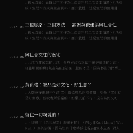
…觀光園區）企圖以空間作為生產資料的二次資本循環[^3]所造
成。空間本身成為生產資料，而非載體，透過空間的使用目的
的轉換，[[資本主義]]得以空間修補的方式解決內部循環的困
滯，如農轉工，農轉住，工轉住，公轉商，住轉商等等，這些
三種脈絡，三個方法——談謝英俊建築與社會性
計畫僅用「使用目的變更」便可以在…
2014-01
…觀光園區）企圖以空間作為生產資料的二次資本循環[^3]所造
成。空間本身成為生產資料，而非載體，透過空間的使用目的
的轉換，[[資本主義]]得以空間修補的方式解決內部循環的困
滯，如農轉工，農轉住，工轉住，公轉商，住轉商等等，這些
與社會交往的藝術
計畫僅用「使用目的變更」便可以在…
2013-06
…共感而非國族的共感。參與與政治正確不是好藝術的允諾，
班雅明說的與[[無產階級]]站在一起的才是，因為藝術的鬥爭不
是發生在[[資本主義]]與美學之間，而是發生在[[資本主義]]與
[[無產階級]]之間。 （刊於今藝術2013 六月號）
黃孫權：誠品是好文化、好生意？
2012-12
…人願意提供服務？讓 文化價值成為經濟價格，就是「文化就
是好生意」鼓吹者所倡議的，如果以前不行，現在為何又可以
了呢？是全球[[資本主義]]需要新的風格得以販賣，還是大眾文
化的 生產已經全面佔領生活所有面向，包含心靈的、精神的，
留住一切親愛的！
菁英和上層階級的，流行和底層階級…
2012-06
…，卻寫了《馬克思為什麼是對的》（Why [[Karl Marx]] Was
Right）為其辯護。因為沒有什麼時候比現在[[資本主義]]對人與