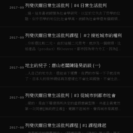
社會理論），另外一本一個文化學家Cliffor…
列斐伏爾日常生活批判｜#4 日常生活批判
2017-09
…過。這本書被歸類為社會學研究，以至於它失去了哲學的位
階，似乎哲學的地位比社會學高。被歸為社會學還有個麻煩，
因為社會學又分[[資本主義]]社會學和[[社會主義]]社會學。[[資
本主義]]社會學之所以存在，是因為[[資本主義]]社會存在很多
列斐伏爾日常生活批判課程｜＃2 接近城市的權利
問題要解決。可是[[…
2017-09
…分析還比較二元。 由於這種二元思考，就涉及一個麻煩，比
如產品（product）和Oeuvre。都市因為勞力分工，因為[[資
本主義]]發展，因為工業發展的累積，以至於最終讓城市變成一
個產品，而不再是一個讓人類居住的住所，也不再是一個人類
地主的兒子：唐山老闆陳隆昊訪談 (一)
經過時間和空間的漫…
2017-09
…人自己的地方去，還能省下運費，我們的市場一下子就沒有
了，日本人的世界網絡再怎麼樣也不會比英國強，不會比法國
強，人家可是老[[資本主義]]國家。 曾：你們家的地基本是租給
種茶的佃農嗎？ 陳：都有，平地也有種稻的，要看什麼地適合
列斐伏爾日常生活批判｜#3 從城市到都市社會
種什麼東西。關西有平地也有小…
2017-09
…樣的，是由下層建築所決定的虛假意識型態，共產主義竟然
第一次同意[[無政府主義]]，竟瞧不起城市，覺得城市是萬惡的
根源，是[[資本主義]]發展的基地，所以不會把革命的目標放在
城市裡。那麼[[列斐伏爾]]面對的問題就是，他想要在左右派的
列斐伏爾日常生活批判課程 | #1 課程緣起
夾縫裡頭找到新的看法，告…
2017-08