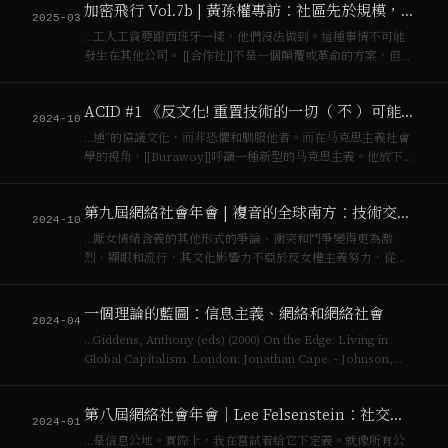
加密飛行 Vol.7b | 黃孫權專訪：社區先於規模，合作社與DAO
題，整個 B…
2025-03
…工人工資要跟西班牙一樣，他們沒法做到。這種事情不可能
發生在其他公司。 [[合作社]]不是一個顛覆或革命的方案，但它
會在[[資本主義]]的情況下，讓我們可以活得稍微舒暢一點。它
就是一個工人擁有公司的東西，並且所有的 Share holder，不
ACID #1 《反⽂化! 重置技術的一切（ 不 ）可能性》 正式發行
管你持有股份…
2024-10
…通”的協議⽂化，⽽⾮恐懼和馴服他者。⽽在⻢克思主義社會
學的視⻆，[[Burawoy]]呼籲⼀種新型的⻢克思主義。他放下從
[[資本主義]]到[[社會主義]]“先破後⽴”的單純，轉⽽尋找全球⽃
爭的“同時進⾏”和“相互聯繫”暫放下⽃爭的急功近利，謙遜地
第九屆網絡社會年會 | 複音的全球南方：技術交流的空間
追求⼈道。…
2024-10
…厭女情緒含義的其他形式的爭論、衝突和鬥爭變得更為激
烈、顯眼和流行，其文化影響力不亞於反女權主義努力，從而
加劇了父權文化和[[資本主義]]所造成的結構性問題。具體而
言，我特別關注情感作為情感經濟在群體聯結和分裂中的作
一個理論的藍圖：信息主義、網絡和網絡社會
用。男性權益組織的情感構建，與中國的人口危…
2024-04
…Giddens, Anthony (eds) (2000) On the Edge: Living in
Global Capitalism. London: Jonathan Cape. - Johnson,
Steve (2001) Emergence:…
第八屆網絡社會年會｜Lee Felsenstein：社交媒體的未來與思想實驗
2024-01
…是信息公地。實際上，我在嘗試着給它下定義。就像所有公