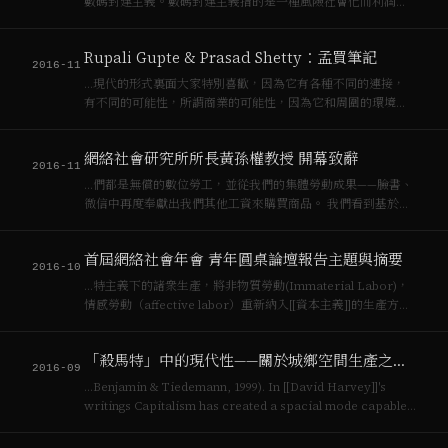
數碼封建主義。數碼封建主義指的是一種風險社會化而利潤私
有化的平台[[資本主義]]，優步化工作與低薪現象
（uberworked and underpaid）。 現在曙光初露，如剛於
Rupali Gupte & Prasad Shetty：孟買筆記
2016年11月1…
2016-11
…現代的形式裏面大家特別喜歡，因為它有各種不同的連接，
有不同的可能性，所謂商業的可能性，因為它和周圍的環境發
生關係。在整個[[資本主義]]發生的狀況下也是從70年代的金字
塔型的建造模式變成了今天快進式的模式，使參與性或者交流
網絡社會研究所所長黃孫權教授 開幕致辭
性的討論在現在現代主義狀況下或者後…
2016-11
…們都是無償的數位勞工，並從我們的集體勞動成果——臉書、
微信中再度奉獻出我們其他工資來購買商品。 我們看到基於私
有財產的[[資本主義]]全面獲勝，以及伴隨着[[資本主義]]成功帶
來的來的全球貧富不均加劇，環境問題惡化，國家政治角色模
首屆網絡社會年會 青年圓桌論壇報告主題與摘要
糊，以及替代策略的缺乏，…
2016-10
…特主義下的諸衆生產，將非物質勞動(Immaterial Labor)，
情感勞動（affective labor）重新納入[[資本主義]]的生產方
式，以一種[[奈格里]]（[[Antonio Negri]]）與哈特（Michael
Hardt）寄予厚望的諸衆…
「殺馬特」中的現代性——關於城鄉空間生產之社會展示
2016-09
…Benjamin & Tiedemann, 1999). In [[David Harvey]]'s
writings Capitalism has created a spacial mode capable
of self accumulation, an…