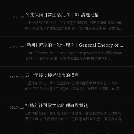
張來進入[[資本主義]]社會的社會現實，拆解它，把裡面的矛盾
和衝突，比如拜物教、貨幣、商品等等拆解，才可能揭露革命
列斐伏爾日常生活批判｜#7 清理地基
的力量。**要想掌握某種社會總…
2017-12
…不一樣嗎？也未必。不能將[[無產階級]]的需要簡化成單一面
向，這全是他們的錯誤意識所致。官方[[馬克思主義]]者嚴格地
將[[資本主義]]社會與[[社會主義]]劃分開來，就無法理解[[馬克
思]]如何小心順著[[烏托邦]][[社會主義]]的道路前進的呼籲了，
[新書] 流眾的一般性理论｜General Theory of the Precariat
如…
2017-12
…http://networkcultures.org/entreprecariat/)（感謝ilya的
資訊），覺得針對當[[資本主義]]最受讚揚的企業精神
（entrepreneur）應該要具體地的行動起來，所以他創了一個
新字，”**Entreprecari…
五十年後：接近城市的權利
2017-11
…星球都市化」時，他並沒有想到綠色將全轉為灰色。相反
的，正如他紀念[[馬克思]]的《資本論》所暗示的那樣，他警告
我們，戰後[[資本主義]]的特殊形式結束了，未來將不僅僅透過
工業生產和農義生產模式累積，更多是透過[[空間生產]]本身。
打造前往可欲之處的理論與實踐
系統將星球地理變成商…
2017-11
…愉悅的知識，並不是知識本身愉悅，而是我們知道我們將來
要去的地方是我們所欲的**。每個社會都會生產一個符合自身
生產的空間。[[資本主義]]社會打造適合[[資本主義]]生的空間，
[[社會主義]]生產適合[[社會主義]]發展的空間，同樣的，資訊─