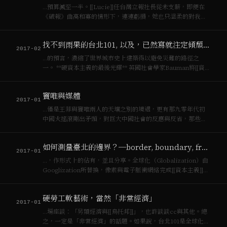
…預算減至一半。[[Lucie]]任台灣立報社長從未支薪，即便在
《破報》曲高和寡的情形下，連連虧損，她也只溫柔的對我
說，「[[資本主義]]的汪洋裡沒有[[社會主義]]的島嶼」，要我多
想想《破報》的經營模式。最終在七月，《立報》面臨了一次
找不到雨果的台北101, 以及，已然寫就注定傾頹之石頭寓言
大裁員，將所有人全部辭…
2017-02
…的預言，濃縮了世界城市史上建築得以避免災難的路徑之
一。 **硬資本主義的最後光輝** 英國社會學家Bauman將[[資本
主義]]分為軟硬兩種，硬[[資本主義]]在機器、土地建立起擴張
的本質，以征服空間為手段，代表企業是福特；軟[[資本主義]]
竇唯與媒體
在網路…
2017-01
…僅是王菲與竇唯兩人的天壤之別的境遇，更有那九零年代初
中國火搖滾剛出矛頭，對巨大中國社會的反應與反省，那些力
量很快的地變成[[資本主義]]用後即丟的真誠，一個對於[[社會
主義]]的不能重複使用的探針。竇維跨越二十一世紀後那驚人的
如何測量臺北的邊界？─border, boundary, frontier and in-between
實驗聲響令我久久不能自己，特別…
2017-01
…，作形式上的佔有，並且分享。全球化（Globalization）由
Googlization所替換，像素與電子脈衝網絡完成[[資本主義]]跨
越空間障礙最艱鉅的任務，Google是世界也是媒體，是我們認
識世界與再現自己的媒介。 如今，多元論者或是自由主義者…
硬勞工軟藝術，當然「非常經濟」
2017-01
…場座談：「另類經濟與[[烏托邦]]」，也許談談cc與其他。總
之，一定是「非常經濟」的話題。如果說，台北101是全球化下