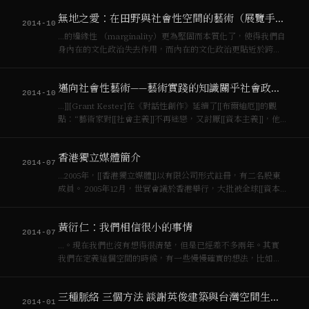
地私有化等問題。傅立葉、歐文、聖西蒙等空想主義者無疑為
無地之愛：在田野與社會性空間的藝術（展覽手冊）
後來[[馬克思]]與恩格斯發展…
2014-10
…的邊緣性 （marginality）更為堅固而本質化了，使得我們自
身內在的文化政治失去作用，而內在的文化政治更貼近於跨國
[[資本主義]]的後殖民情境。如果作為生產者的作家站在[[無產
階級]]的位置，也只是代理贊助者的角色，那準人類學家們儘管
邁向社會性藝術——藝術實踐的知識關乎社會政治過程的知識
有着政治介入和逾…
2014-10
…]][Grant Kester]在《對話性創作》延續了[[布爾迪厄]]的觀
點：“藝術家對[[社會主義]]不再迷戀，又討厭[[資本主義]]，他
唯一的避難所就是躲在具防衛性的主體裡，並且完全拒絕‘可能
理解性’”。[[凱斯特]]的批判有其社會歷史條件，其透過拒斥…
香港獨立媒體簡介
2014-07
…2005年，[[香港獨立媒體]]以有限公司形式註冊，有二名股東
成員。 2005年12月，世貿會議於香港舉行，大批被全球[[資本
主義]]邊緣化的社群到港示威。當時主流媒體以「員警」和「保
安」的角度，製造恐怖氣氛。獨媒遂組織採訪隊伍，報導會場
黃衍仁：我們相信很小的事情
內外情況，又出版…
2014-07
…。現在我們也沒有想得很清楚，但是已經差不多兩年。其實
我們在定義這個空間的時候，有一些慢慢確實的想法，比如說
我們一定是反對[[資本主義]]的，我們這裡可以是一個反對[[資
本主義]]的康復中心。康復的中心不是說進來睡一覺，然後回去
三種脈絡 三個方法 談謝英俊建築與台灣空間生產之辯詰
好好的工作，然後繼續拼下去，不…
2014-01