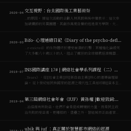
與短文字，晚期[[資本主義]]終結了睡眠Crary, J. (2013). *24/7 :
late capitalism and the ends…
交互視野：台北國際後工業藝術祭
2020-04
…的原因。 據這次活動的企劃人林其蔚與吳中瑋表示：這次參
加破爛節的另翼團體，其創作高度自覺的逃逸官方學院、大眾
傳播系統與[[資本主義]]的控制，透過地下刊物、地下電台、郵
件藝術、電腦網路及獨立公司，建立其地下的非主流的、非主
Bifo- 心理通縮日記（Diary of the psycho-deflation）
流的、邊緣文化的傳播管道及生產方…
2020-03
…r-exicted）的生物體終於遭受崩潰的打擊：某種進化論殺死
了大多數八十歲以上的人，阻止了瘋狂的全球積累經濟機器。
[[資本主義]]是一個公理：它基於一個不可驗證的假設：無限增
長是可能且必要的。這種預設使積累為可能，價值榨取是義
INS國際講座 17# | 網絡社會學系列課程（二）：認同的力量
務。所有邏輯和經濟的連續…
2019-07
…Years》，從[[社會主義]]到[[新自由主義]]核心的道德倫理辯
論。 從上世紀如民族國家的起源之現代性工具如印刷[[資本主
義]]，到當下涉及全球金融去疆域化後由社交媒體與線上論壇驅
動的同溫層而產生的報團或彼此仇恨現象，認同一直是主宰，
第三屆網絡社會年會（IUF）黃孫權 |歡迎致詞:挑戰技術烏托邦的政治對話框架
是幽靈鬼魂，也…
2019-04
…治協商有所助益。他們不會是促成轉變的力量，而是民主政
治失敗的受益者。更糟糕的，堡壘之外，智能城市正由產官學
大力推銷，資訊[[資本主義]]將透過智能城市完成下一波積累，
他們關注的是治理與技術本身的進步，而非社會正義與市民福
ubik 與 iuf ：真正關於智慧都市網絡的起源
祉。當城市面臨越來越不公平的都市設施…