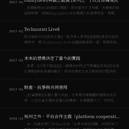
Ohmynews神話之破滅 (系列之一) 以及台灣現況
2017-01
…球運動與IRC的無限公開版。其中當然不乏有趣，有意義的辯
詰與新聞，但與blogosphere在台灣擴大的速度而言，更顯出
[[資本主義]]的包容與多元的能力而已。(06/28/2005 – 17:12)
Technorati Live8
2017-01
既然無能外於[[資本主義]]，既然有人思考[[搖滾樂]]是否可能改
變世界，那 Technorati Live8 這個活動值得一提：聚集足夠
的聲音，讓…
未來的想像決定了當今的實踐
2017-01
…雲湧，[[公民不服從]]從一國境內的民主鬥爭擴延成為[[反全球
化運動]]與新串連的範式，成為放棄老左武力解放但仍堅持對抗
[[資本主義]]的左翼政黨的街頭路線。 [[公民不服從]]是行動方
案，而非行動目標，很多情況下是以個人（小）的勇氣反制國
財產，抗爭與共同使用
家權力或商業…
2017-01
…[社會運動]]在個人層次來說，正是要改變個體的過度自我注
視，以及社會位置給定個人的價值。在集體層次上，市民社會
的同質性與[[資本主義]]的驅利性導致異質被夯平，窮困被壓
迫，運動乃是反對此種「鎮暴」的共同行動，異質個體在共同
杭州之外，平台合作主義（platform cooperativism）
行動中形成[[諸眾]]（singu…
2016-12
…有一些讓我們工作Uber化的「企業共享經濟體」共同形成了