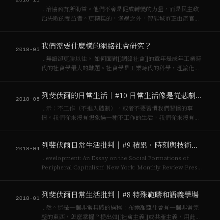
2018-11
…治協商有所助益。他們不會是促成轉變的力量，而是民主政
治失敗的受益者。更糟糕的，堡壘之外，智能城市正由產官學
大力推銷，資訊[[資本主義]]將透過智能城市完成下一波積累，
他們關注的是治理與技術本身的進步，而非社會正義與市民福
我們需要什麼樣的網絡社會研究？
祉。 數位縉紳化（digital g…
2018-05
…無語卻更勝以往。 如何面對[[網絡社會]]的童年是成年工業時
代的社會學最大的難題。社會學是工業時代的科學，理論化都
市[[資本主義]]的痛苦矛盾之嘗試。歷史學家費爾南·布羅代爾很
清楚地指出[[資本主義]]誕生於城市，[^1]社會學與工業化城市
列斐伏爾的日常生活｜#10 日常生活像是從悲劇中好不容易活下來的難民
帶動的[[資…
2018-05
…示：不工作（不進入體制），或者不要習慣我們習慣的事
情。我們從來沒有想象過一種不工作的生活，我們從來沒有想
象過不是像現在的[[資本主義]]工業化的生活與工作，如果可以
不是這種生活，那我們可以進行怎麼樣的生活？ 關於「非連續
列斐伏爾日常生活批判｜#9 積累，時刻與技術宰制的日常生活
性」，[[列斐伏爾]]問：我們生…
2018-04
…evelopment: An Essay on the Social Formations of
Peripheral Capitalism’ New York: Monthly Review Press.
簡單的來說，落後地區越依賴發達地區的經濟提攜，發展越…
列斐伏爾日常生活批判｜#8 特殊範疇和語義學場
2018-01
…然。這是一個非常具體的過程：布爾喬亞社會有一個非常完
整的東西，怎麼掌握？提出如[[社會主義]]或共產主義，用此主