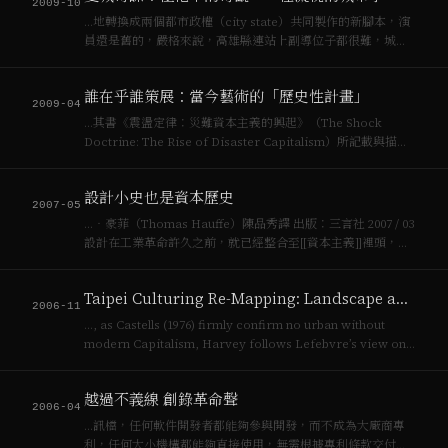
2009-10
…地轉換成兩個都市政權（city state）共同製作的新腳本，演
員還是舊的，嚴格來說，高雄縣連站上副導位子都很難，城市
是[[資本主義]]發展的核心，鄉村不是。《痞子英雄》上場了，
高雄是如此的美麗地適合鳥瞰，眾多觀光客循著劇裡的場景遊
誰在乎誰策展：當今藝術的「歷史性計畫」
玩，成就了高雄有史以來最…
2009-04
…其書《震盪定律：災難資本主義的興起》（The Shock
Doctrine: The Rise of Disaster Capitalism）所記載與描述
的場景一樣：這個新的場景裡，藝術既做為行動內容又是其形
式；藝術如何生產與如何可能在街頭實踐；1990年代[…
設計小史也是資本歷史
2007-05
…‧豪菲（Thomas Hauffe）陳品秀譯 出版：三言社 2007 / 03
設計在工業革命許久之前，就已經整合至[[資本主義]]裡頭，一
如藝術的「價值」與「藝術家」這行業的出現與[[資本主義]]與
市場並行般。此書當然非學術討論設計如何與該如何的經典…
Taipei Culturing Re-Mapping: Landscape and Brandscape in the 90's
2006-11
…, as Castells (1976) firmly confirm no urban without
modern Capitalism, Harvey follows Lefebvre’s view on
urbanism which makes sci…
越過不義線 創錄革命聲
2006-04
…訊檔，任何軟件開發者都能夠參與開發，而不成為大廠商專
利，任何大小機構都能夠直接使用，無需根據專利條款交付任