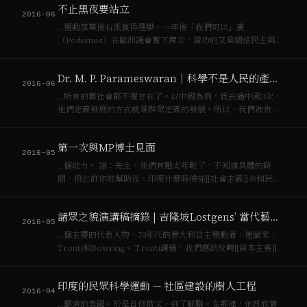
不止黑夜要站立
2016-06
…運動落幕後右派贏得選舉，一年後「我們可以」黨
（Podemos）在歐洲議會奪下席次，居功的又是網絡民主與動
員，但西班牙仍是[[資本主義]]世界，新政黨的一年後失業率仍
高（2015年4月高達22.7%，與此時黑夜站立的法國相當）。台
Dr. M. P. Parameswaran｜科學不是人民的產物，而是人民的內在靈魂
灣的[[太陽花]]運動則將經…
2016-06
…所有的舊社會都不復存在了。以中國為例，我去過中國3次，
他們定義發展的方式就是群眾定義的發展。所以，我們被告知
中國正在發展[[資本主義]]，這是我黨所不容的。所以自此我向
我黨寫信告知後，他們開始發表反對意見。但如果中國正在發
第一次與MP博士見面
展[[資本主義]]，已經深入到各個…
2016-05
…個能力。 諸：先生，我們有點太年輕了，不知道具體的時
間，但也許你能幫助我，印度什麼時候從[[社會主義]]共和民主
轉變為[[資本主義]]民主的? Dr. M. P.: 印度還是克拉拉邦？ 諸:
總的來說印度。 Dr. M. P.: [[資本主義]]8…
諸眾之貌演講稿摘錄 | 吉隆坡Lostgens’ 當代藝術空間
2016-05
…個主要的代表人物，70年代的意大利自主運動者，理論家，
Tronti和Bowring。 Tronti講過，我們應該反轉[[資本主義]]的
歷史。在[[馬克思]]的描述中，[[資本主義]]是壓榨工人的，孤立
的工人慢慢感受到作為共同階級普遍的壓迫感，最後推翻[…
印度的民眾科學運動 — 社區建設的樹人工程
2016-04
…霸道的美國。於是自修俄文，到了蘇聯。在那裡，他既欣賞