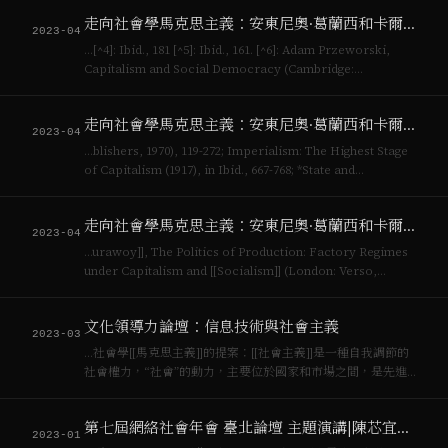
人讚嘆欣賞，有人嗤之以鼻。以此觀之，我們更應關切的應該
走向社會學馬克思主義：安東尼奧·葛蘭西和卡爾·波蘭尼的互補匯聚（三）
是政治─文化使用技術的方…
2023-04
…[^4]: Ibid., 181 [^5]: Ibid., 161. [^6]: Adam Przeworski,
Capitalism and Social Democracy (Cambridge:
Cambridge University Press…
走向社會學馬克思主義：安東尼奧·葛蘭西和卡爾·波蘭尼的互補匯聚（二）
2023-04
…blishers, 1970), 119-272; Imperialism: The Highest Stage
of Capitalism (1917), in Ibid., 667-768; *State and
Revolution* (1917), i…
走向社會學馬克思主義：安東尼奧·葛蘭西和卡爾·波蘭尼的互補匯聚（一）
2023-04
…urawoy]], The Politics of Production: Factory Regimes
under Capitalism and [[Socialism]] (London: Verso,
1985)。此外，將[[波蘭尼]]簡化為“始終嵌入…
文化領導力論壇：信息技術與社會主義
2023-03
…社會學[[馬克思主義]]的提案：[[社會主義]]是一種自我調節的
社會權力，“社會”的動力，主要位於國家和市場之間，是先進
[[資本主義]]之所以持久和具超越性的關鍵。吾人應當**把社會
還給社會主義（restoring the social in social…
第七屆網絡社會年會 臺北論壇 主題演講|陳芯宜：時間與沉浸，從藝術家紀錄片到VR的創作
2023-01