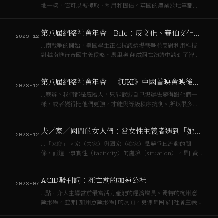
地一樣，它可以被攫取、利用和圈佔。英國的農業公地等都受
制於此，那也是[[資本主義]]的開端。這種情況也發生在公共廣
場。首先，識字、印刷，人們可以把東西寫下來，讀給別人和
第八屆網絡社會年會｜Bifo：反文化、賽伯文化和符號資本
自己聽。你必須為此付出點什麼，所以它…
2023-12
…南戰爭的開始，美國學生正在抗議這場戰爭並反對利用科技
對越南進行帝國主義侵略。馬里奧·薩威爾在演講中談到了智力
勞動和機器在[[資本主義]]社會中的關係。他說到： > 終有一
天，這個機器的運轉將變得如此討厭，讓你心生憎惡，以至於
第八屆網絡社會年會｜《UKI》中國首映會映後座談紀錄
有一天你難以置身其間，即便是保…
2023-12
…麼辦。我們都是底層人，只能武裝自己想辦法變得跟他們一
樣，或者變得比他們更強，才能與等級秩序抗衡。所以很多人
說過，我們想象[[資本主義]]結束可能比想象地球結束還要難。
如果你想象未來這個單一技術發展的結果就是那樣，你說的反
夫／家／國間的女人們：當女性主義者遇到「她者」的對話
抗形式只能是反抗等級秩序，階層化的那…
2023-12
…「家鄉」。家（夫家）與國家（娘家）是競爭且流動的關
係，而這一事實性（facticity）的處境（situation），是[[資
本主義]]與父權主義攜手的結果。 她們真正自由的空間正是
「男性缺席」之處，在台灣的父權性別基模中，[[外配]]被當作
ACID發刊詞：死亡前的加速公社
建造的物質（…
2023-07
…點，介入主導當前最富活力產能的經濟增長。獨特的杭州意
識形態，並非[[加州意識形態]]的反面，更像是國家[[社會主義]]
與[[資本主義]]對待信息技術的兩個面向。歐美左右翼陣營皆有