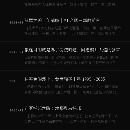
社會為所有人提供生活保障、教育、醫療、就業，也反思共產
主義是否應追求[[資本主義]]所追求的物質富饒與揮霍，是否能
擺脫[[資本主義]]的精神空虛與貪婪。 回國後，MP 不願意像大
諸眾之貌一年講座｜#1 帝國三部曲前言
部分科學家一樣，為政府研…
2016-01
…[馬克思]]曾勾勒描述過的歷史進程三部曲，第一部曲就是原始
社會裡頭，一個共有、共享、共治的部落社群，原始的共產，
然後經過[[資本主義]]的發展，[[資本主義]]把所有都毀掉了，所
以[[工人階級]]就跳起來反對資本家等等，經過[[工人階級]]專
帳篷目的就是為了消滅帳篷：回應櫻井大造的發言
政，最後又回到…
2016-01
…個有關帳篷劇，對我來說，這是關乎怎麼進入到[[田野]]跟現
實裡頭的鬥爭。 大造先生談到日本60年代有很多叛逆的小孩，
在[[資本主義]]的過程中慢慢地回到了父親的懷抱中。台灣其實
也是這樣，台灣90年代很多這樣的「孽子」，很快就回到了父
往舞會的路上：台灣瑞舞十年 1995～2005
親的懷抱中，他們可能表…
2015-05
…們曾想的、做的、感覺的，以及曾經驗過的生活。 猶如歷史
曾出現燦爛的[[次文化]]的命運一樣，[[瑞舞]]的基進形式生於
[[資本主義]]累積趨緩之際，埋葬於[[新自由主義]]豐收之後。
### 台灣瑞舞十年（1995～2005） 台灣消費社會的形起自1…
向歹托邦之路：建築與烏托邦
2015-01
…主義的世紀。歷史上最有意義的空想[[社會主義]]誕生了，各
自提出了社會革命的方案，以工業、教育、科學為核心，來解
決因工業[[資本主義]]興起造成的勞工條件惡劣，貧富不均、土