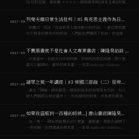
绮 校對定稿：黃孫權 ＊＊＊＊ > 國族國家與[[資本主義]]市場在
殖民地上形成交叉，就像一部製造認同的抽象機器，現實不是
辯證的，[[殖民主義]]才是。 –帝國（p199) 18…
列斐夫爾日常生活批判｜#5 馬克思主義作為日常生活的批判知識
2017-09
…的觀念，因此「自由就是人類勞動力的終結」。當奴隸和農
奴不再是奴隸身份的時候，人們說他們獲得了自由，但這種
「自由」剛剛好是[[資本主義]]市場最需要的東西，因為自由意
味著勞動力的自由。因為[[資本主義]]發現他們需要的是工人而
不賣黑書就不是社會人文專業書店：陳隆昊訪談 (三)
不是奴隸，因為奴隸只可以幫助他的…
2017-09
…什麼書好，我就去找中研院啊、民族所的那些同學，問什麼
書可以翻譯的，最早的兩本書，一本是Anthony Giddens
“Capitalism and Modern Social Theory“，遠流那套新潮譯
叢有翻譯。另一本是Clifford Geertz “…
諸眾之貌一年講座｜#3 帝國三部曲（二）從帝國主義到帝國
2017-09
…產生了障礙。國族國家一開始對資本的發展是有效的，可以
把人們捆綁在特定疆界上，作為殖民的對象，作為原料跟勞力
市場的來源，當[[資本主義]]發展要拓展市場，就需要新的方式
來應付那些其他國族國家的軍隊和市民，帝國主義用的當然是
如果我盜版到一百種的時候…| 唐山書店陳隆昊訪談 (二)
軍隊武力，是殖民力量，但現在也面臨困…
2017-09
…這一塊。一開始想說要去印什麼書，翻版書，那就去請問了
一些老師，他們建議我兩本書，一本是 Anthony Giddens
Capitalism and Modern Social Theory（[[資本主義]]與現代