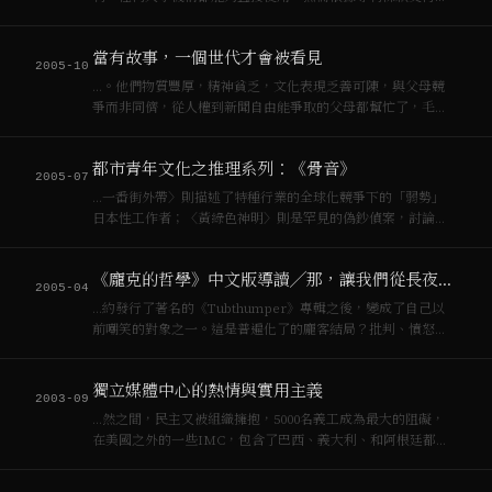
何費用），歡迎[[資本主義]]之外的流傳，並且將有限的收入全
部捐給回港打官司面對無義港府訴訟的韓農，不言而喻，這是
當有故事，一個世代才會被看見
對世界貿易主義宣稱的「自由貿易」最好…
2005-10
…。他們物質豐厚，精神貧乏，文化表現乏善可陳，與父母競
爭而非同儕，從人權到新聞自由能爭取的父母都幫忙了，毛主
義已死，敵人（[[資本主義]]）內化，人民公社變成高級住宅
區。冷戰封鎖了當時青春與左派的關連，連瞌藥都是無聊文藝
都市青年文化之推理系列：《骨音》
氣息的設計者之藥（designer d…
2005-07
…一番街外帶〉則描述了特種行業的全球化競爭下的「弱勢」
日本性工作者；〈黃綠色神明〉則是罕見的偽鈔偵案，討論的
卻是社區貨幣，[[資本主義]]外的另一種選擇；〈西口仲夏狂
亂〉則深入[[Rave]] party奧義與毒品，並將都市空間的重新佔
《龐克的哲學》中文版導讀╱那，讓我們從長夜過後開始！
領與「正確」用藥變成一…
2005-04
…約發行了著名的《Tubthumper》專輯之後，變成了自己以
前嘲笑的對象之一。這是普遍化了的龐客結局？批判、憤怒之
聲變成[[資本主義]]另翼風味的前沿，就像重複了幾百遍的獨立
唱片與另類樂團的爛故事一樣，了無新意？ 那或許，你會有興
獨立媒體中心的熱情與實用主義
趣知道現在恰巴王八的官…
2003-09
…然之間，民主又被組織擁抱，5000名義工成為最大的阻礙，
在美國之外的一些IMC，包含了巴西、義大利、和阿根廷都反
對從公司[[資本主義]]世界拿來的錢，儘管有許多美國的義工覺
得只要這些錢沒有附帶的義務即可。組織無法承受此種痛苦的