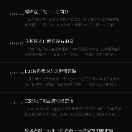
環境破壞更劇烈的了。 現在，中國與台灣的藝術圈／理論都忙
著擁抱法派哲學大腕，阿岡本（Giorgio Agambe…
編輯室手記：北京首發
2011-11
…巨大擴張中，自由貿易協定是武器，而自由市場是道德的生
化武器，左翼式微，私有抬頭，競爭取代了平等，左手讓位給
右手。這是史上[[資本主義]]和想像的自由最親密的時刻，是官
僚政府和投顧公司難以區分的年代，是金融衍生商品吞噬人民
我想寫本什麼都沒有的書
財富，使國家倒閉卻要人民為此危機買單…
2011-07
…術總不能只成為[[社會運動]]的美術道具或生產[[社會運動]]需
要的漫畫壁畫」，重點在於「鬆動」，而獨白與無效則是一種
反[[資本主義]]與被工具化的策略。高文也強調批判立場應經由
長期在地觀察，否則容易淪為流行的手勢語法或者公共空間私
Lucie與我的左派辦報經驗
有化。我既驚訝其文描述也…
2010-06
…損，學校的預算減至一半。[[Lucie]] 任台灣立報社長從未支
薪，即便在《破報》曲高和寡的情形下，她也只溫柔的對我說
「[[資本主義]]汪洋裡沒有[[社會主義]]的島嶼」要我多想想《破
報》的經營模式。最終在七月，《台灣立報》面臨了一次大裁
三階段打造品牌地景密技
員。那也許是 [[…
2010-01
…1_83f0c81a18_o.jpg) 這幾乎是個不可逆反的過程，充滿各種
自主性的謊言與弔詭，最後全部沈醉於更新式的[[資本主義]]。
這裡，創造性的破壞已起不了什麼作用，腳本精緻地被重寫，
演員都有機會，愈民主的社會越是如此，愈是以一種協同式的
雙城奇謀：極化下的奇觀，一種凝視的城市學
精力參與其…