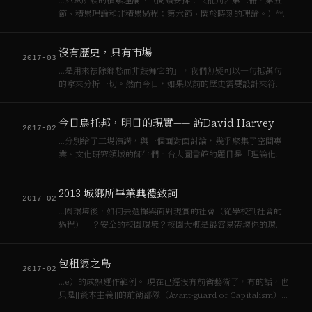
…克思所談的積累理論。（閱讀安排：《批判》第二冊，第五
節、積累理論和非積累過程；第六節、關於時刻的理論。）**
如果說[[資本主義]]的社會破壞了所有日常生活的時間、空間、
歷史性，我們都非常清楚這是積累造成的，那麼有沒有什麼是
沒有歷史，只有市場
反面的、非積累的過程？這個非…
2017-03
…是用來袪除鄉愁而非鼓舞它的」，我們無疑可以一句抵萬句
的拿來分析一切。然而今日，如果以前的歷史需要設計來符合
日後保守主義與[[資本主義]]對未來的需求，現在則是明顯的由
市場推動著歷史，市場從來沒鄉愁的。我想塔夫利若仍活著一
今日烏托邦，明日的現實—— 訪David Harvey
定不會同意，但我們應該更基進（或徹底…
2017-02
…分別給了三場演講，與一個面對面討論，幾乎聚集了空間專
業、文化研究領域的師生們。台大圖書館的題目是「理論化空
間」與「論全球[[資本主義]]」，世新傳播學院的題目是「文化
產業與消費——文化‧經濟‧後現代」。哈維現場回答問題時仔
2013 城鄉所畢業典禮致詞
細，孜孜不倦。到紐約市立大學CUN…
2017-02
…園環境後，如何去選擇與面對現實的社會（從學校到社會的
過程）」？安全的校園環境？校園大概是最容易帶壞你的環境
了，相對於社會[[資本主義]]要求的規訓人生而言。我不知道有
沒有這種統計，我們那個年代或許是蹺課最多，作業沒交最多
包租婆之島
的一個年代？我也許是個特例，在研一下…
2017-02
…e）的成熟運作範例。 現在已經沒有前衛藝術了，有的話，也
只是[[資本主義]]的前衛部隊（Avant-guard of Capitalism）。
要搞文創產業園區就認真思考藝術房地產的操作，認真提出都