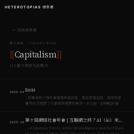
HETEROTOPIAS
/
檔案庫
← 返回檔案庫
概念節點 · CONCEPT NODE
[[
Capitalism
]]
112
篇文章提及此概念
Sirāt
2026-04
…將電音的十幾年青春寫成墓誌銘，還能寫墓誌銘，是因為還
覺得自己埋葬了什麼值得埋葬的東西。我又說，[[瑞舞]]的基進
形式生於[[資本主義]]累積趨緩之際，埋葬於新自由主義豐收之
後。 然而，導演Laxe拍出了之後的故事。 電影開始，主角們
第十屆網絡社會年會 | 互聯網之終？AI（ài）來不來
在人群中，等到面孔清…
2025-10
…of Inhuman Power: Artificial Intelligence and the Future
of Capitalism (Pluto 2019). **Speech topic:** Prompting