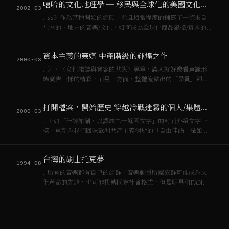
嘻哈的文化地理學 ─ 移民與全球化的美國文化勢力
爭論，最後，錢被退了回去，因為…
2002-03
…ss》作為某種開始的源頭，並且相當程度的鋪寫了一條來自
社區的、地方的音樂/文化，如何成為全球化商品風格/資本的金
庫之路。[[資本主義]]絕對不會贊成同性戀、[[女性主義]]或者
[[瑞舞]]以及嘻哈文化的抗爭意涵，但絕對不會拒絕其市場。
資本主義的靈媒 中產階級的輝煌之作
[[瑞舞]]逐漸變成一…
2000-03
…〉、〈女性雜誌與寬容的共謀〉等等，讓人就好像看意識形
態廣告一樣的精彩，而另一方面，整體流露出的「昂貴」卻又
人不敢恭維,談[[資本主義]]的偽高潮、談巴特[[傅柯]]（先不糾正
錯誤）、談張愛玲莒哈絲、談川久保玲（Martin
打開檔案，開始歷史 穿越冷戰迷霧的個人/集體紀錄
Margieala），許多的材料…
2000-03
…正如「佳評如潮，以譯成二十餘國文字」的封面介紹文字一
樣，重新為我們回味歐洲共產主義消逝的「自由佳餚」是如何
美味。在全球化[[資本主義]]獲勝的現世裡，我不會驚訝許多人
的拍掌稱奇，給予讚賞，畢竟這是「自由」與「公開檔案權
台灣的胡士托克夢
力」的愉悅啊，對那些冷戰的獲勝國家，或…
1994-08
…所有的音樂都有自己的族群，音樂動員所屬族群可能成為文
化革命的先鋒，也可能扭轉既定社會格式，但是明星和FAN的
關係一樣走在[[資本主義]]的道路上，卻毫無出路。 **KYLE和
JOHN** Kyle是和我一起露營的同伴。Kyle來自德州，他喜歡
阿肯色…