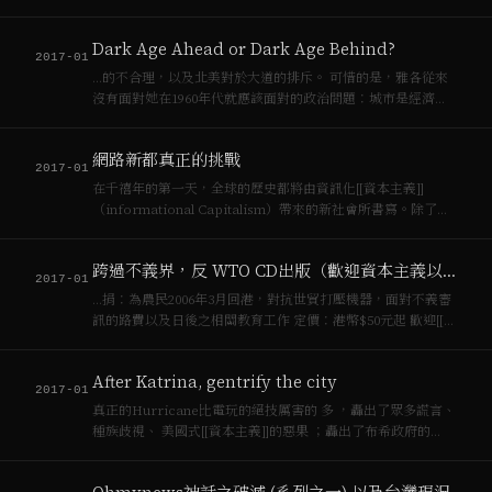
軟[[資本主義]]的硬插入，那東菱電子的勞工，就是軟[[資本主
義]]時代的硬頸勞工了，前者可笑，後者必須。我還記得，在東
Dark Age Ahead or Dark Age Behind?
菱電子的戶外階梯上…
2017-01
…的不合理，以及北美對於大道的排斥。 可惜的是，雅各從來
沒有面對她在1960年代就應該面對的政治問題：城市是經濟發
展與[[資本主義]]的引擎，城市規劃涉及分配的政治，而不完全
是技術的政治。沒有紅色生態學的視野（問題在於分配而非道
網路新都真正的挑戰
德或不足），不能逼近當今城…
2017-01
在千禧年的第一天，全球的歷史都將由資訊化[[資本主義]]
（informational Capitalism）帶來的新社會所書寫。除了會
抓Y2K那隻搶走了耶穌兩千歲光彩的蟲蟲外，我們做好準備了
嗎？ 按照《數位時代》雜誌模仿國外《…
跨過不義界，反 WTO CD出版（歡迎資本主義以外的傳閱）
2017-01
…捐：為農民2006年3月回港，對抗世貿打壓機器，面對不義審
訊的路費以及日後之相關教育工作 定價：港幣$50元起 歡迎[[資
本主義]]交易買賣以外的傳閱，你可以聯絡我們，我們樂意翻版
一隻相送。 Revenue : donated to Korean P…
After Katrina, gentrify the city
2017-01
真正的Hurricane比電玩的絕技厲害的 多 ，轟出了眾多謊言、
種族歧視、 美國式[[資本主義]]的惡果 ；轟出了布希政府的
「偏心」 、 侵略有力搶救無能的本質 ，比起古巴面對天然災
害的應變與救災能力，簡直與其擁有的…