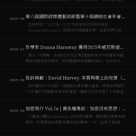
and the politica…
第八屆國際跨媒體藝術節暨第十屆網絡社會年會｜青年學者論壇徵稿啟事
2025-08
…性的界線？“AI之內／之外”亦非是末日派與榮景派
（doomer/bloomer）的歷史終結意識形態，這是我們已經太
熟悉的[[資本主義]]運作的模式的廣告詞，如今，各社交平臺擁
有私數據（由個人數據構成的公司資產），使之成為不聯網；
哲學家 Donna Haraway 獲得2025年威尼斯建築雙年展終身成就金獅獎之殊榮
現在AI治理的問題更隱諱，歷…
2025-07
…械人）的隱喻，來探討[[女性主義]]理論與身份中的基本矛盾
應如何融合而非解決，如同機器與有機體的結合。這份宣言也
被視為對[[資本主義]]的重要[[女性主義]]批判。 •「處境／在地
知識」（"Situated Knowledges: The Scienc…
批評典範：David Harvey, 本質與鄉土的地景（1984）
2025-06
…被打斷的水平空間”。這種說法實在難以當真。即使他那關於
“文化偏好”的論點本身有其道理（儘管它完全忽視了土地租金
機制、當代[[資本主義]]下建築產業與開發體系的組織邏輯），
他那令人震驚的“論證循環性”仍然是顯而易見的。 ![]
加密飛行 Vol.7a | 黃孫權專訪：加密沒有思想；朋友們啊，我們還在被殖民
(https://pub-ab…
2025-03
…平臺會付費找 Influencer 到他們平臺寫。服務器也需要有錢
維持，於是開始出現要考慮收益的事情。 7K：這是不是[[資本
主義]]收編的開始？因為大家開始想要有收益。 黃孫權: 是的。
把服務器搬到商業平臺後，商業公司要考慮服務器變現的問