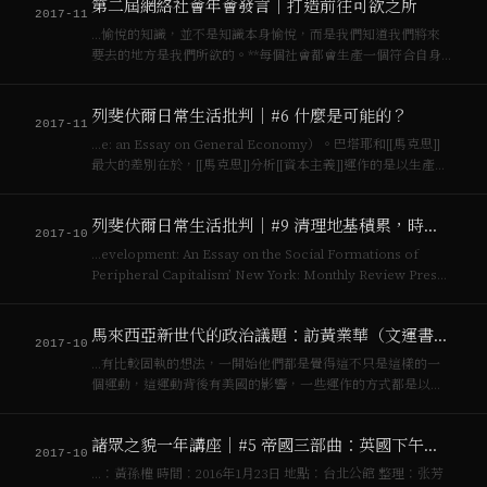
第二屆網絡社會年會發言｜打造前往可欲之所
技術主義也將會生…
2017-11
…愉悅的知識，並不是知識本身愉悅，而是我們知道我們將來
要去的地方是我們所欲的。**每個社會都會生產一個符合自身
生產的空間。[[資本主義]]社會打造適合[[資本主義]]生的空間，
[[社會主義]]生產適合[[社會主義]]發展的空間，同樣的，資訊─
列斐伏爾日常生活批判｜#6 什麼是可能的？
技術主義也將會生…
2017-11
…e: an Essay on General Economy）。巴塔耶和[[馬克思]]
最大的差別在於，[[馬克思]]分析[[資本主義]]運作的是以生產為
主的，巴塔耶（受到莫斯的影響）則認為這個世界的發展和進
步是靠分享、耗費，不是靠生產，所以他是[[馬克思]…
列斐伏爾日常生活批判｜#9 清理地基積累，時刻與技術宰制的日常生活
2017-10
…evelopment: An Essay on the Social Formations of
Peripheral Capitalism’ New York: Monthly Review Press.
簡單的來說，**落後地區越依賴發達地區的經濟提攜，發…
馬來西亞新世代的政治議題：訪黃業華（文運書坊員工）
2017-10
…有比較固執的想法，一開始他們都是覺得這不只是這樣的一
個運動，這運動背後有美國的影響，一些運作的方式都是以美
國為主，還是以[[資本主義]]的運動方式去進行，所以覺得這種
東西是不能推翻整個[[資本主義]]的結構，建立一個[[社會主義]]
諸眾之貌一年講座｜#5 帝國三部曲：英國下午茶與印度農場
的理想。這樣東西就違背整…
2017-10
…：黃孫權 時間：2016年1月23日 地點：台北公館 整理：张芳