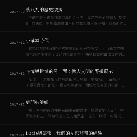
市振興方案，而不要只是做個包租婆還無恥倡言文化種種；要
後八九的歷史皺摺
搞文化，…
2017-02
…港的年輕人視為搖滾純真性之代表。崔建更是全球華人[[反文
化]]的偶像，對於臺灣猶如早期的羅大佑。殊不知，這是他們開
始接觸[[資本主義]]墳墓的序曲。地底爬出的怪獸們蜂擁而出，
在地表上找尋吞噬自己肉身的機會。 藝術市場亦同，隨著四個
小確幸時代！
現代化與「發展就是硬道…
2017-02
…在街頭抗議反對時經常遭受到訴訟與警察暴力，而藝文界則
在抗議之後增添了自己的象徵資本。 喃喃自語或畫地自保的藝
術行動是[[資本主義]]的剩餘而非其他，可以確定的，喃喃自語
的行動不能保障藝術家自己，更遑論出錢的納稅人。 如果這個
花博與世博的另一面：偉大文明的野蠻展示
分配機制如此有問題，那麼要問…
2017-02
…落地」，意思是我們應該把垃圾放在（變電箱）上面就好，
不要弄得地上都是。 世界博覽會從一開始就是帝國的象徵，是
帝國全球[[資本主義]]濫觴之證明與其軌跡的紀錄。到了現在也
是，不管是二戰及冷戰時期高唱的和平主題，還是21世紀強調
廈門鼓浪嶼
的環保教育展示。第一屆世界博…
2017-02
…經天津條約後的種種帝國主義的歷史，殖民者早已走了，中
國當家作主，開始做起自己的殖民主，現在，則是一座漫天喊
價與階級區分的[[資本主義]]試煉場。八角樓垮掉的商人，菽庄
花園的林家思台灣之愁與不願作日本皇民之恨，北望的鄭成功
Lucie與破報：我們的左派辦報的經驗
像，以及像難民似的接駁船，這是鼓浪嶼…
2017-02