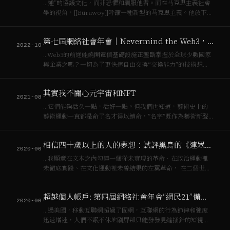
…通”的協議⽂化，⽽⾮恐懼和馴服他者。⽽在⻢克思主義社會
學的視⻆，[[Burawoy]]呼籲⼀種新型的⻢克思主義。他放下從
[[資本主義]]到[[社會主義]]“先破後⽴”的單純，轉⽽尋找全球⽃
爭的“同時進⾏”和“相互聯繫”暫放下⽃爭的急功近利，謙遜地
第七屆網絡社會年會｜Nevermind the Web3，Here’s the P2P！
追求⼈道。…
2022-10
…Web3的前途能繞開電信基礎設施正壟斷掌握於全球少數國家
與企業之嗎？一切為了更快速自由交換“交換能力”的技術想
像，不就是[[資本主義]]的核心運作原則嗎？ 這些問題恐怕都沒
有立即的答案。這是本屆年會通過青年學者發表，七個城市論
其實我不關心元宇宙和NFT
壇組織，召集各領域的主題演講…
2021-08
…它們能夠活久一點，活好一點。但我們也知道，藝術史上的
藝術運動一直都是命了名才得以續命，”名字”既作為藝術新聲
力量，也增添[[資本主義]]新風格目錄的一頁。
相信四十歲以上的人的夢想：試評黑鳥的《連眾顛覆》
2020-06
…我願意在文本之內勾連一個從未實現的革命．在政治運動裡
未徹底實踐、在文化運動裡未曾結果的左翼革命， 在二個世紀
後／裡·卻在[[資本主義]]富裕港口的香港出現的《連衆顳覆》音
樂領域之世界藍圏。 《**連眾顛覆》的國際意涵** 工人無祖國
超越個人帳戶: 第四屆網絡社會年會“網民21”備忘錄
從未實現現過·…
2020-06
…過美國，移動互聯網超過了固網，互聯網的行為節律和強度
迅速增速，人們不眠不休地刷屏卻只能發發見縫插針的短視頻