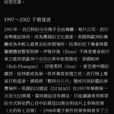
祕密狂喜。
1997～2002 千禧曼波
1997年，自己幹的
瑞舞
幾乎全由舞廳、唱片公司、流行
音樂雜誌接收，成為賣錢的文化資產，美國與歐洲的舞
廳成為年輕人最常去的休閒場所，抗爭的地下舞會與聲
響團體被警察取締。伊薇莎島（Ibiza）不再是電音前行
者之處而是歐洲
中產階級
青年旅遊勝地，泰國帕岸
（Koh Phangan）、印度果阿（Goa），甚至連中國的
廣西、桂林都成為第一世界舞客首選之地。流行榜上電
音打敗搖滾，網路將「暫時
烏托邦
」變成可供評鑑的消
費場所。英國的DJ雜誌《DJ MAG》在1997年舉辦第一
次百大DJ票選，當時雜誌沒有網站，只能讓讀者用郵寄
的方式將他們心目中的最佳DJ寫在明信片上參與投票
（大約有七百票），1998年電子郵件投票參與者多了三