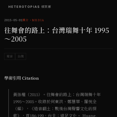
HETEROTOPIAS
/
檔案庫
媒介
・
MEDIA
2015-05-01
往舞會的路上：台灣瑞舞十年 1995
～2005
電音
台灣
學術引用 Citation
黃孫權（2015）。往舞會的路上：台灣瑞舞十年
1995～2005。收錄於何東洪、鄭慧華、羅悅全
（編），《造音翻土：戰後台灣聲響文化的探
索》，頁186-199，台北：遠足文化。 Huang,