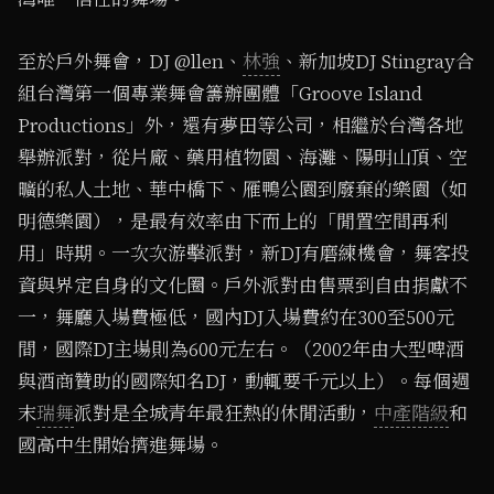
至於戶外舞會，DJ @llen、
林強
、新加坡DJ Stingray合
組台灣第一個專業舞會籌辦團體「Groove Island
Productions」外，還有夢田等公司，相繼於台灣各地
舉辦派對，從片廠、藥用植物園、海灘、陽明山頂、空
曠的私人土地、華中橋下、雁鴨公園到廢棄的樂園（如
明德樂園），是最有效率由下而上的「閒置空間再利
用」時期。一次次游擊派對，新DJ有磨練機會，舞客投
資與界定自身的文化圈。戶外派對由售票到自由捐獻不
一，舞廳入場費極低，國內DJ入場費約在300至500元
間，國際DJ主場則為600元左右。（2002年由大型啤酒
與酒商贊助的國際知名DJ，動輒要千元以上）。每個週
末
瑞舞
派對是全城青年最狂熱的休閒活動，
中產階級
和
國高中生開始擠進舞場。