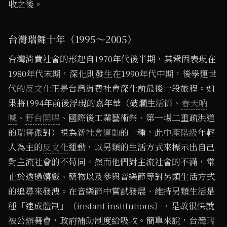
收之後。
台灣瑞舞十年（1995～2005）
台灣消費社會的形起自1970年代後半期，其鞏固表現在
1980年代末期，深化則發生在1990年代中期，後學運世
代的
反文化
正是台灣消費社會深化前最後一段旅程。如
果將1994年前後浮現的嘉年華（破爛生活節、
春天吶
喊
、
野台開唱
、國際後工業藝術祭、第一場二重疏洪道
的
瑞舞
派對）視為新
社會運動
的一種，此
中產階級
年輕
人為主的
反文化
運動，以另類的生活方式來標示出自己
對主流社會的不苟同。然而他們對主流社會的不滿，常
止於透過嬉戲、藥物以及參與音樂節等對另類生活方式
的追尋來發洩。在音樂節中嘗試發展、維持另類生活是
種「速成體制」（instant institutions），是故很快就
被公辦舞會，政府補助制度給吸收。簡單來說，台灣
瑞