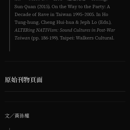
Sun-Quan (2015). On the Way to the Party: A
Decade of Rave in Taiwan 1995–2005. In Ho
Tung-hung, Cheng Hui-hua & Jeph Lo (Eds.),
ALTERing NATIVism: Sound Cultures in Post-War
Taiwan
(pp. 186-199). Taipei: Walkers Cultural.
原始刊物頁面
1
/ 14
文／黃孫權