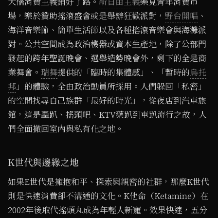
犬儒消費主義鋪好了路。
新自由主義
樂見青年消費市
場，樂於贊助搖滾盛會或是舉辦狂歡派對，
野台開唱
、
海洋音樂節、簡單生活節以及各種搖滾音樂會與海灘派
對。公共空間成為政治機器或資本生產地，除了公部門
發起的跨年聖誕晚會、選舉造勢晚會外，剩下的全是商
業舞會。
瑞舞
提供的「臨時的集體感」、「暫時的
烏托
邦
」的體驗，全由政治動員所採用。人們躲回「私密」
的空間找尋自己族群「最好的時光」，從夜店到汽車旅
館，這是轟趴、搖頭吧、KTV藥趴到車趴流行之故，人
們全面撤回室內與私有化之地。
K世代與邊緣之地
如果E世代是擁抱和平、探索與親密的社群，那麼K世代
則是快速消費卻不溝通的文化。K他命（Ketamine）在
2002年後取代搖頭丸成為年輕人新寵。效果快速，五分