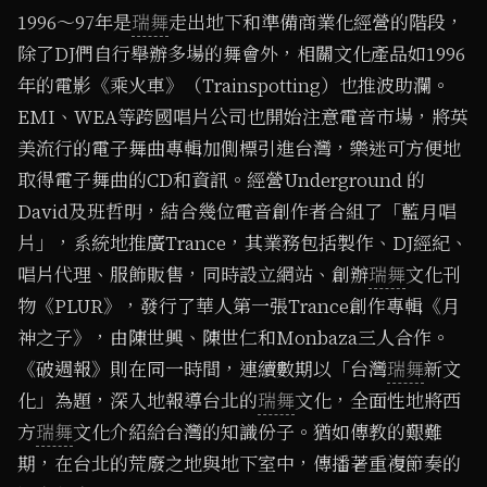
1996～97年是
瑞舞
走出地下和準備商業化經營的階段，
除了DJ們自行舉辦多場的舞會外，相關文化產品如1996
年的電影《乘火車》（Trainspotting）也推波助瀾。
EMI、WEA等跨國唱片公司也開始注意電音市場，將英
美流行的電子舞曲專輯加側標引進台灣，樂迷可方便地
取得電子舞曲的CD和資訊。經營Underground 的
David及班哲明，結合幾位電音創作者合組了「藍月唱
片」，系統地推廣Trance，其業務包括製作、DJ經紀、
唱片代理、服飾販售，同時設立網站、創辦
瑞舞
文化刊
物《PLUR》，發行了華人第一張Trance創作專輯《月
神之子》，由陳世興、陳世仁和Monbaza三人合作。
《破週報》則在同一時間，連續數期以「台灣
瑞舞
新文
化」為題，深入地報導台北的
瑞舞
文化，全面性地將西
方
瑞舞
文化介紹給台灣的知識份子。猶如傳教的艱難
期，在台北的荒廢之地與地下室中，傳播著重複節奏的