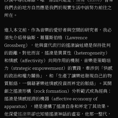
沙漠中尋找絲蔭。唯一原因只能是：
瑞舞
（
Rave
）曾帶
我們去的地方自然應是我們於現實生活中該努力前往之
所在。
進入本文前，作為音樂的愛好者與空間的研究者，我必
須先介紹勞倫斯・葛羅斯伯格（Lawrence
Grossberg），他與當代流行的搖滾論述總是保持批判
的距離。對他而言，搖滾是異質性（heterogeneity）
和情感（affectivity）共同作用的機制，音樂是策略培
力（strategic empowerment）的實踐，牽涉到「快感
的政治和權力關係」，和「生產了讓樂迷發現自己的物
質脈絡，一個藉著樂迷情感投資而界定的脈絡」。其開
創之搖滾形構（rock formation）分析範式成為經典：
搖滾是情感經濟的機器（affective economy of
apparatus），總是建構了搖滾自身和界定了其效果。
他深愛
搖滾樂
卻也知道搖滾神話的虛妄，他那一整代，