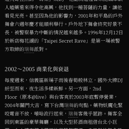
人嗑藥還來得令他高興，他找到一種菩薩的力量，讓他
看見光亮。甚至因為他的影響力，2001年和平島的戶外
舞會六週年慶才能順利舉行。戶外地下舞會終究好景不
長，被警察暴力中斷的情況越來越多。1996年12月12日
於新店梅花湖的「Taipei Secret Rave」是第一場被警
方取締的
瑞舞
派對。
2002～2005 商業化與衰退
每度週末，信義區新場子雨後春筍般林立，國外大牌DJ
紛至而來，夜生活多樣新鮮。另一方面，2nd
Floor（原本@live）與台客爽於2003年底暫停營業，
2004年關門大吉，寫下台灣
瑞舞
的句點。藥物妖魔化緊
咬電音不放，嘻哈流行起來，
瑞舞
客幾乎匿跡。舞客全
回到東區的豪華舞廳，以及大型菸酒商租借台北小巨