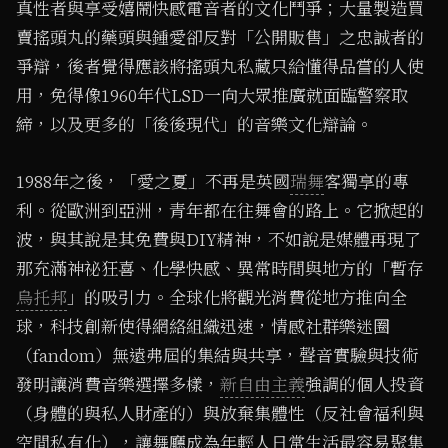
真性者與享受嬉鬧快感電音者的文化鬥爭；大量製造買
賣搖頭丸的藥頭與鍾愛卻反對「公開販售」之忠誠者的
爭辯，後者覺得應該將搖頭丸私藏只給懂得品嘗的人使
用，免得像1960年代LSD一向大眾推廣就面臨警察取
締，以及更多的「後後現代」的音樂文化辯論。
1988年之後，「愛之夏」不再是英國
瑞舞
客獨享的專
利。從歐洲到亞洲，青年都在往舞會的路上。它掀起的
波，與其說是其免費與DIY精神，不如說是媒體再現了
那充滿神祕狂喜、化學快感、異常時間與地方的「暫存
烏托邦
」的吸引力。全球化將觀光消費從地方推向全
球，科技創新使得網絡組織迅速，情感社群樂迷圈
（fandom）無遠弗屆的集結與共享，聲音實驗與技術
發明讓消費音樂選擇多樣，
新自由主義
強調的個人投資
（身體的與私人財產的）與放棄集體性（反社會福利與
空間私有化），讓舞廳成為年輕人日常生活最容易聚集