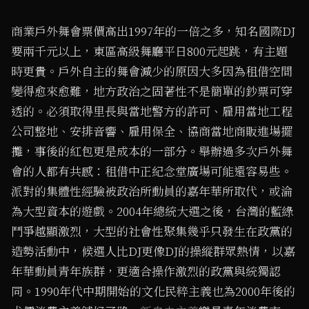
商業戶外舞會票價高出1997年的一倍之多，知名國際DJ
要兩千元以上，東區高級舞廳平日800元起跳，有主題
時更貴。戶外自主的舞會減少的原因大多因為租借空間
變得愈來愈難，地方政治之固著性不是簡單的鈔票可穿
透的。必須取得里長與當地警方的許可、雇用當地工程
公司整地、安排音響、雇用保全、協商當地商販進場擺
攤，事後的紅包更是成本的一部分。舉辦過多次戶外舞
會的人都有共感：租借中正紀念堂廣場可能還容易些。
派對的集體性經驗被政治所動員的嘉年華所取代，或淪
為大型資本的遊戲。2004年總統大選之後，台灣的藍綠
鬥爭越顯激烈，大型的社會性聚集幾乎只發生在政黨的
造勢活動中，候選人比DJ更像DJ的操縱群眾熱情，以嘉
年華動員青年族群，更適合操作激烈的政黨與統獨認
同。1990年代中期開始的文化民粹主義也為2000年後的