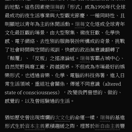
的地點。這些因素使
瑞舞
的「形式」成為1990年代全球
最成功的夜生活事業與大型觀光節慶，一種同時性、且
明顯地以青年為主的休閒活動。
瑞舞
文化遂成全球青年
文化最巨觀的場景，由大型聚集、徹夜狂歡、化學快
感、電子網絡、去性別的服飾裝扮所構成的奇景，挑戰
了社會時間與空間的規訓，快感的政治無意識翻轉了
「顛覆」、「反叛」之搖滾論述。
瑞舞
客霸占城中心、
自然荒野與廢工廠，跨越國界。不但成為市場最好的娛
樂形式，也透過音樂、化學、電腦的科技佈署，進入日
常生活領域，重組社會關係，傳遞不同意識（altered
state of consciousness），改變我們曾想的、做的、
感覺的，以及曾經驗過的生活。
猶如歷史曾出現燦爛的
次文化
的命運一樣，
瑞舞
的基進
形式生於
資本主義
累積趨緩之際，埋葬於
新自由主義
豐