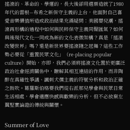
搖滾的、革命的、學運的，長大後卻用選票造就了1980
年代的雷根—布希之新保守主義的上台，他面對自己喜
愛音樂價值所造成政治結果充滿疑問：美國嬰兒潮，搖
滾再形構的過程中如何與民粹保守主義同聲匯氣？如何
與後現代文化一同成為新的文化表徵架構？真是「搖滾
改變世界」嗎？還是新世界要搖滾隨之起舞？這些工作
勢必要從「重置民眾文化」（re-placing popular
culture）開始，亦即，我們必須將搖滾文化置於更廣泛
政治社會經濟關係中，瞭解其相互連結的作用，而非陶
醉在真確性爭議、諷刺犬儒主義的符號分析和政治正確
之鼓吹。葛羅斯伯格要我們從右派那兒學會與民眾日常
生活相處，學會適應快感與歡樂的分析，但不必放棄左
翼堅實論證的傳統與關懷。
Summer of Love