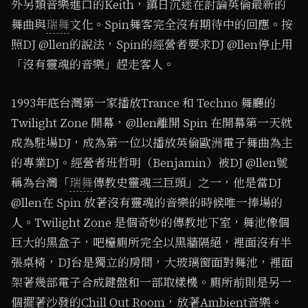
外另類音樂進口的Keith，鎮日沉迷在討論英倫最新的
舞曲與
瑞舞
文化。Spin舞客完全沒有期待中的回應。按
照DJ @llen的說法，Spin的經營者要求DJ @llen停止用
「沒有靈魂的音樂」趕走客人。
1993年底台灣第一家播放Trance 和 Techno 舞廳的
Twilight Zone 開幕，@llen離開 Spin 在開幕第一天就
成為駐場DJ，成為第一位以播放英倫歐洲電子舞曲為主
的專業DJ。經營者班哲明（Benjamin）被DJ @llen號
稱為台灣「
瑞舞
傳教史靈魂三巨頭」之一，他是當DJ
@llen在 Spin 放著沒有靈魂的音樂的時候唯一捧場的
人。Twilight Zone 是個奇妙的傳教地下室，舞池像個
巨大的黑盒子，吧檯廁所完全以黑牆隔絕，裡面沒有半
張桌椅，DJ台是獨立的房間，大玻璃窗面對舞池，裡面
架著幾部電子合成鍵盤和一部取樣機。廁所前則是另一
個擺著沙發的Chill Out Room，放著Ambient音樂。