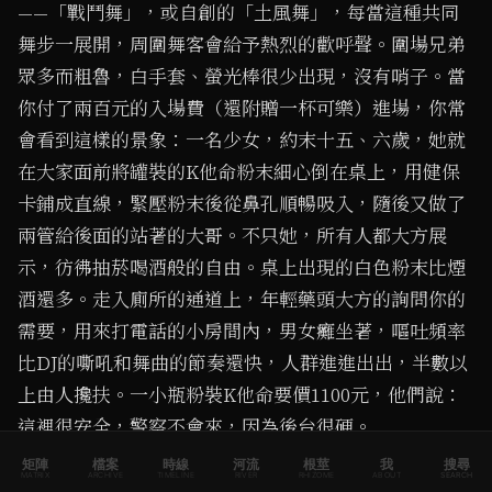
——「戰鬥舞」，或自創的「土風舞」，每當這種共同
舞步一展開，周圍舞客會給予熱烈的歡呼聲。圍場兄弟
眾多而粗魯，白手套、螢光棒很少出現，沒有哨子。當
你付了兩百元的入場費（還附贈一杯可樂）進場，你常
會看到這樣的景象：一名少女，約末十五、六歲，她就
在大家面前將罐裝的K他命粉末細心倒在桌上，用健保
卡鋪成直線，緊壓粉末後從鼻孔順暢吸入，隨後又做了
兩管給後面的站著的大哥。不只她，所有人都大方展
示，彷彿抽菸喝酒般的自由。桌上出現的白色粉末比煙
酒還多。走入廁所的通道上，年輕藥頭大方的詢問你的
需要，用來打電話的小房間內，男女癱坐著，嘔吐頻率
比DJ的嘶吼和舞曲的節奏還快，人群進進出出，半數以
上由人攙扶。一小瓶粉裝K他命要價1100元，他們說：
這裡很安全，警察不會來，因為後台很硬。
矩陣
檔案
時線
河流
根莖
我
搜尋
MATRIX
ARCHIVE
TIMELINE
RIVER
RHIZOME
ABOUT
SEARCH
白天時候更像祕密聚會之地，大門深鎖，你得從後面二