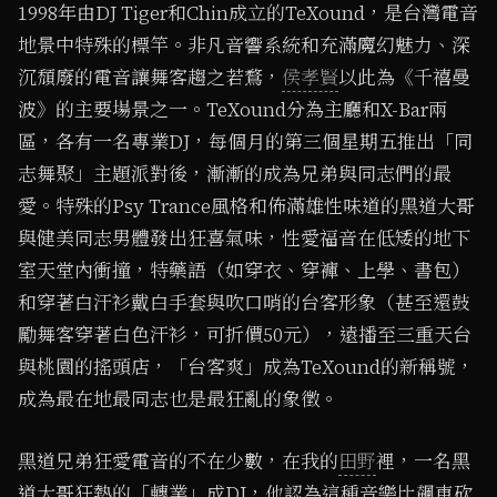
1998年由DJ Tiger和Chin成立的TeXound，是台灣電音
地景中特殊的標竿。非凡音響系統和充滿魔幻魅力、深
沉頹廢的電音讓舞客趨之若鶩，
侯孝賢
以此為《千禧曼
波》的主要場景之一。TeXound分為主廳和X-Bar兩
區，各有一名專業DJ，每個月的第三個星期五推出「同
志舞聚」主題派對後，漸漸的成為兄弟與同志們的最
愛。特殊的Psy Trance風格和佈滿雄性味道的黑道大哥
與健美同志男體發出狂喜氣味，性愛福音在低矮的地下
室天堂內衝撞，特藥語（如穿衣、穿褲、上學、書包）
和穿著白汗衫戴白手套與吹口哨的台客形象（甚至還鼓
勵舞客穿著白色汗衫，可折價50元），遠播至三重天台
與桃園的搖頭店，「台客爽」成為TeXound的新稱號，
成為最在地最同志也是最狂亂的象徵。
黑道兄弟狂愛電音的不在少數，在我的
田野
裡，一名黑
道大哥狂熱的「轉業」成DJ，他認為這種音樂比飆車砍