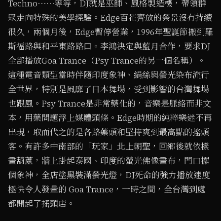
Techno⋯⋯等等，DJ就是巫師、風格製造機，帶領群
眾走向特殊的美學經驗。Edge百花齊放的榮景沒有持續
很久，兩個月後，Edge暫停營業，1996年聖誕節搬到羅
斯福路與和平東路路口。李鴻決定與藍月合作，要求DJ
全部播放Goa Trance（Psy Trance的另一個名稱）。
這種電音類型當時伴隨印度象神、絹絲與螢光染布流行
全世界，特別是風靡了日本舞場，受到影響的台灣舞場
也跟風。Psy Trance是非常藥化的，音樂是脈絡而非文
本，用藥問題浮上媒體頭條。Edge時期的純粹樂迷不再
出現，取而代之的是各路藥頭和堅持爽到最高點的搖頭
客。有許多中南部的「玩家」北上朝聖，回鄉後就依樣
畫葫蘆，牆上掛起泰國、印度的螢光佛像畫布，門口擺
個象神，全店塗黑裝滿螢光燈，DJ死命的強力播放速度
極快令人發暈的 Goa Trance，一時之間，全台灣到處
都開起了搖頭店。