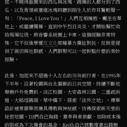
起。不曉得誰搬來的西瓜與冰塊，蹺舞的人都分到了西
瓜，以及背領被塞進冰塊時聽到陌生人於你耳鬢輕聲一
句：「Peace, I Love You！」人們互相擁抱、癱坐在草
地上，或繼續獨舞，直到中午烈日炎炎，才開始幫忙收
拾現場垃圾，將音響系統搬上卡車。這個經驗非常特
殊，它不似後學運
反文化
那種暴力撕扯對抗，反倒是提
供了親切與社群感，人們群聚可以一起幹點什麼的美妙
經驗。
此後，加起來不超過十人左右的
瑞舞
前行者，在1995年
下半年，沿著校園與台北偏僻的公共空間，持續不斷地
舉辦戶外免費趴。淡江校園、大安森林公園、二重疏洪
道、大稻埕碼頭、華中橋下，探索「法外之地」。傳單
設計通常簡單而兼具傳教與神祕感，彷彿探索新天堂的
祕密地圖。DJ們自己掏錢，靠參與者捐獻，扣除成本後
的則成為下次舞會的基金，Keith自己就數度拿出錢辦