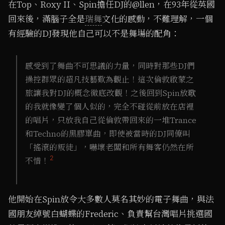
在Top、Roxy II、Spin擔任DJ的@llen，在93年從英國
回來後，滿腦子全是
瑞舞
文化的感動，不難理解，一個
有經驗的DJ發現他自己可以不是舞場的配角：
感受到了舞曲不可思議的力量，同時對那些DJ們
操控群眾的超凡技藝歎為觀止！這次倫敦啟蒙之
旅讓我對DJ的概念徹底改觀！之後回到Spin放歌
的我就像變了個人似的，完全不碰從前放在店裡
的唱片，只放我自己從倫敦帶回來的一堆Trance
和Techno的黑膠單曲，即使被當時的DJ同僚叫
「搖滾的叛徒」，嚇壞老闆和所有舞客仍然在所
2
不惜！
他開始在Spin放令大多數人莫名其妙的電子舞曲，與法
國朋友綽號白蝴蝶的Frederic、負責幫台灣唱片挑選國