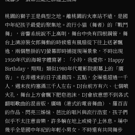
桃園的獅子王是典型之地。離桃園的火車站不遠，是國
中年紀孩子最愛的聚集地。流行小貓（舞者）的「戰鬥
舞」，音響系統說不上高明，舞台中央有四根鋼管，舞
台上清涼裝女郎舞動的時候還有風扇從下往上送著飄
逸，兩個懸掛的VJ螢幕即時捕捉現場景象，不時出現
1950年代的海報字體寫著：「小玲，我愛你，Happy
Birthday，翔翔」類似1980年代電影院銀幕上的「廣
告」。在非週末的日子凌晨四、五點，全場還超過一千
人，週末夜約塞滿三千人左右。DJ台前方有六、七個噴
火孔，舞台上方會飄下肥皂泡沫，DJ會放意想不到各式
翻唱歌曲的混音版，廣嗨（港式的電音舞曲）、羅百吉
的作品、閃亮三姊妹、芭比的唱片與流行浩室，孩子們
似乎不太注意音樂，許多躺在地上或椅子上休息。場中
幾乎全是國中年紀的年輕小男女，不時還有共同舞步