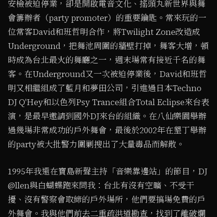
安檢被迫停業，卻是開啟電音文化、搖頭丸新世界與舞
會籌辦者（party promoter）的重要鑰匙。常來玩的一
位常客David和班哲明合作，將Twilight Zone改造成
Underground，把舞池周圍的牆壁打掉，舞客大增，頓
時成為台北最火的舞廳之一，週末場常有接近千名的舞
客。在Underground又一次被迫停業後，David和班哲
明又相繼組成了藍月和夢田公司，引進過日本Techno
DJ Q'Hey和以色列Psy Trance組合Total Eclipse來台表
演，是最早邀請到國外DJ來台的組織。在八仙樂園舉辦
過幾場非常成功的戶外舞會，最後於2002年在墾丁舉辦
的party被大批警力圍剿搜出了大量毒品而解散。
1995年我還在寶島新聲主持「音樂靠邊站」的節目，DJ
@llen與白蝴蝶跑來問我：台北有沒有空曠、不受干
擾、沒有警察會取締的戶外場所，他們要搞場免費的戶
外舞會。我與他們前去二重疏洪道勘查，找到了離破爛