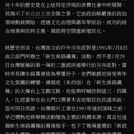
舞
十年的歷史是在上述特定浮現的消費社會中所展開，
其揭示了
新自由主義
全勝之景，它由政治解嚴後的政治
領域動員開始，透過文化治理與嘉年華統治，成功的結
合商業與民粹主義，徹底將空間重新殖民化。
就歷史而言，台灣首次的戶外
瑞舞
派對是1995年7月8日
由公部門所辦之「新生南路飆舞」活動，而不是7月29
日台灣號稱的第一場於二重疏洪道舉行的
瑞舞
派對。當
時市長陳水扁幕僚皆為學運份子，他們敏感地接受青年
文化氛圍的轉變，豬頭皮（朱約信）在「新生南路飆
舞」的大舞台上又蹦又跳，他能夠呼喊控制這三、四萬
人，比起當年在台大門口彈著木吉他唱反抗民謠來說，
豈可同日而語。台灣唱片工業在1997年達到頂峰之前，
早已嫻熟地將舉辦活動變為主要的利潤來源。真言社這
個新生南路飆舞的幕後推手，包下了幾場重要的「新政