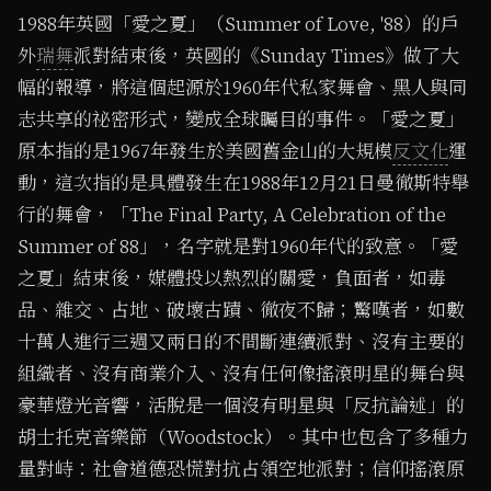
1988年英國「愛之夏」（Summer of Love, '88）的戶
外
瑞舞
派對結束後，英國的《Sunday Times》做了大
幅的報導，將這個起源於1960年代私家舞會、黑人與同
志共享的祕密形式，變成全球矚目的事件。「愛之夏」
原本指的是1967年發生於美國舊金山的大規模
反文化
運
動，這次指的是具體發生在1988年12月21日曼徹斯特舉
行的舞會，「The Final Party, A Celebration of the
Summer of 88」，名字就是對1960年代的致意。「愛
之夏」結束後，媒體投以熱烈的關愛，負面者，如毒
品、雜交、占地、破壞古蹟、徹夜不歸；驚嘆者，如數
十萬人進行三週又兩日的不間斷連續派對、沒有主要的
組織者、沒有商業介入、沒有任何像搖滾明星的舞台與
豪華燈光音響，活脫是一個沒有明星與「反抗論述」的
胡士托克音樂節（Woodstock）。其中也包含了多種力
量對峙：社會道德恐慌對抗占領空地派對；信仰搖滾原