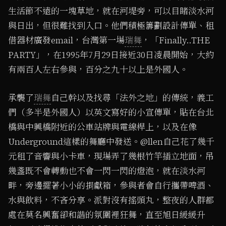
生活節不遠的一塊草地，就在河堤旁，可以目睹淡水河
與日出，但很難找到入口。他們積極籌劃設計傳單、租
借器材廣發email，台灣第一場
瑞舞
，「Finally..THE
PARTY」，在1995年7月29日接近30日凌晨開始，大約
有兩百人左右參與，百分之九十以上是外國人。
承襲了
瑞舞
自己幹以及找尋「法外之地」的傳統，義工
們（多半是外國人）以英文寫好的小宣傳單，貼在台北
橋與中興橋附近的公車站牌與電線桿上，以及在像
Underground這樣的舞廳中發送。@llen自己花了幾千
元租了音響與小卡車，現場弄了幾根竹竿插立地面，吊
幾盞既不會轉動也不會一閃一閃的燈泡，就在淡水河
畔，旁邊擺著小小的捐獻箱，參與者會自行攜帶啤酒、
水與飲料，不吝分享。派對沒有搖頭丸，整夜的人群都
處在莫名興奮卻和諧的氛圍裡狂舞，直至旭日緩緩升