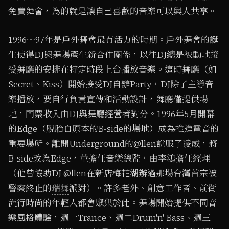
免費舞會，為的就是讓自己喜歡的音樂可以與人共享。
1996～97年是戶外舞會最有活力的時期。戶外舞會的誕
生使得DJ與舞場產生新合作關係，以往DJ總是被動地接
受舞廳的安排在特定時段上台播放音樂。這時舞廳（如
Secret、Kiss）開始接受DJ自辦Party，DJ除了主導音
樂播放，要自行負責宣傳和活動設計，舞廳僅提供場
地，門票收入由DJ與舞廳經營者對分。1996年5月開幕
的Edge（脫胎自原本的B-side的場地）成為推進電音的
重要場所。離開Underground的@llen說服了凌威，將
B-side改為Edge，並擔任音樂總監，由李鴻擔任經理
（他曾協助DJ @llen在新店梅花湖辦過那場台灣首宗被
警察終止的
瑞舞
派對）。許多老外、創意工作者、前衛
流行時尚的年輕人都會聚集於此。舞場開始提供不同音
樂風格體驗，週一Trance、週二Drum'n' Bass、週三