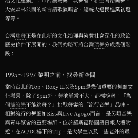
治文化運動」：市府廣場第一次舞會、新生南路飆舞、
大安森林公園的新台語歌演唱會、總統大選民進黨初選
等等。
台灣
瑞舞
正是在此新的文化治理與消費社會深化的政治
歷史條件下展開的，我們約略可將台灣
瑞舞
分成幾個階
段：
1995～1997 黎明之前，找尋新空間
當時台北的Top、Roxy II以及Spin是幾個重要的舞廳文
化場景，除了Spin外，舞池通常不大，都標榜著：「為
何
搖滾樂
不能跳舞？」挑戰舞客的「流行音樂」品味。
相對流行的舞廳如Kiss與Live Agogo而言，是另類音樂
與青年聚會的重要場所。位於羅斯福路國語日報大樓附
近，在AC/DC樓下的Top，是大學生以及一些老外的最