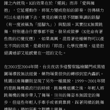
鐘之內就飛。K的效果在於「遲鈍」而非「愛與擁
抱」，它延遲動作，將氣力變成拖拍的節奏，彷彿精力
可以永遠持續下去，常見的藥效是不間斷單調的跺腳
（有一度被稱為「搖腳丸」）與點頭。其實拉K無需跳
舞，特別適合什麼事都不做，發呆或做夢（K他命有著
些微的幻覺反應），如果高興，混搭著他種藥物可以產
生不同的效果，是最好的「即溶」化學反應劑，這是拒
絕溝通卻又能感覺在一起的文化。
在2003至2004年間，台北夜店多逢警察臨檢關門或黑道
圍場導致無法經營，藥物場景很快的轉移到室內轟趴。
桃園以南舞廳則呈現了另外一種風貌，1999～2001年間
約是跳舞機最流行的時候，跳舞機退潮之後，年輕人將
跳舞機的舞步帶入了舞場，
瑞舞
的舞姿本無固定的舞
步，但這些年輕人手牽手或者肩靠肩，踩著同樣的跳舞
機腳步，猶如狂亂之群體土風舞。