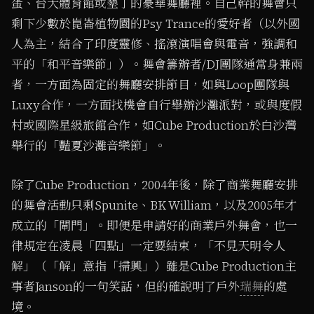
蛋、台大體育館或墾丁的豪華舞廳裡。自己幹的舞會只
剩下少數於崑崙植物園的Psy Trance的愛好者（以外國
人為主，結合了印度靈修、搖滾演唱會與電音，強調和
平的「和平音樂節」）。舞會籌辦者/DJ團隊通常身兼兩
者，一方面為固定的舞廳安排節目，如與Loop團隊與
Luxy合作，一方面找機會自行舉辦沙灘派對，或與度假
村或國際星級旅館合作，如Cube Production於白沙灣
舉行的「豔夏沙灘音樂節」。
除了Cube Production，2004年後，除了商業舞廳安排
的舞會活動只剩Spunite、BK William，以及2005年才
成立的「閘門」。即便是申請好的商業戶外舞會，也一
律規定在凌晨「四點」一定要結束，「不見天明令人
解」（「解」意指「掃興」）雖是Cube Production主
事者Janson的一句笑話，但的確說明了戶外
瑞舞
的處
境。