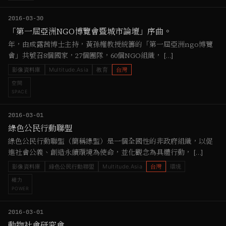
2016-03-30
「第一屆亞洲NGO博覽會暨城市論壇」序曲。
年，由成露茜博士主持，黃孫權教授統籌的「第一屆亞洲ngo博覽
會」共號召8個國家，27個團隊，60個NGO組織， […]
影像資料庫
Multitude.Asia
教育
台灣
空間
SPACE
2016-03-01
綠色公民行動聯盟
綠色公民行動聯盟（簡稱綠盟）是一個全國性的非政府組織，以促
進社會公義、創造永續環境為使命，並化觀念為具體行動， […]
影像資料庫
綠色公民行動聯盟
Multitude.Asia
台灣
環境
權力
POWER
2016-03-01
動物社會研究會