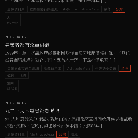
性、國際性、非宗教性的非政府組織，是由一群年 […]
影像資料庫
國際醫療行動組織
科學
Multitude.Asia
教育
台灣
人
HUMAN
2016-04-02
專業者都市改革組織
1989年，為了抗議政府縱容財團炒作而使房地產價格狂飆，《無住
屋者團結組織》號召了四、五萬人一齊在市區地價最高 […]
專業者都市改革組織
影像資料庫
Multitude.Asia
崔媽媽基金會
台灣
教育
環境
空間
SPACE
2016-04-02
九二一大地震受災者聯盟
921大地震受災戶聯盟可說是由災民集結起來直接向政府要求權益最
積極的組織，它的行動也帶來許多爭議；民國88年 […]
影像資料庫
Multitude.Asia
台灣
環境