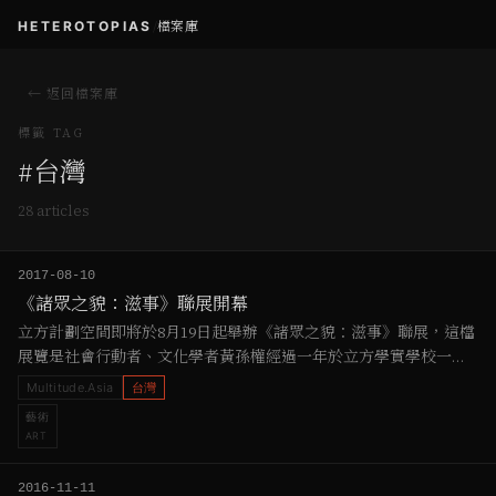
HETEROTOPIAS
/
檔案庫
← 返回檔案庫
標籤 TAG
#
台灣
28
article
s
2017-08-10
《諸眾之貌：滋事》聯展開幕
立方計劃空間即將於8月19日起舉辦《諸眾之貌：滋事》聯展，這檔
展覽是社會行動者、文化學者黃孫權經過一年於立方學實學校一年
講堂（2016），以及其所發起的「諸眾之貌」二項計畫合併的成果
Multitude.Asia
台灣
發表。本展由黃孫權總策劃，曾傑協同策展，內容除了「諸眾之貌
藝術
─亞洲運動影像資料庫」（ https://multitude.asia ）平台中關於
ART
亞洲的紀錄影音與文件之外，並且有汪彥成、張靜如、梁以妮、陳
星穎、鄭明慧、賴曉…
2016-11-11