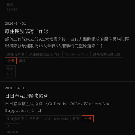
權力
POWER
2016-04-01
原住民族部落工作隊
部落工作隊成立於921大地震之後，由13人臨時組成的原住民族災區
服務隊發展建制為15人全職6人兼職的完整原運隊 […]
影像資料庫
原住民族部落工作隊
Multitude.Asia
飛魚雲豹音樂工團
台灣
環境
藝術
ART
2016-04-01
日日春互助關懷協會
日日春關懷互助協會 （Collective Of Sex Workers And
Supporters , C […]
影像資料庫
日日春
Multitude.Asia
教育
台灣
人
HUMAN