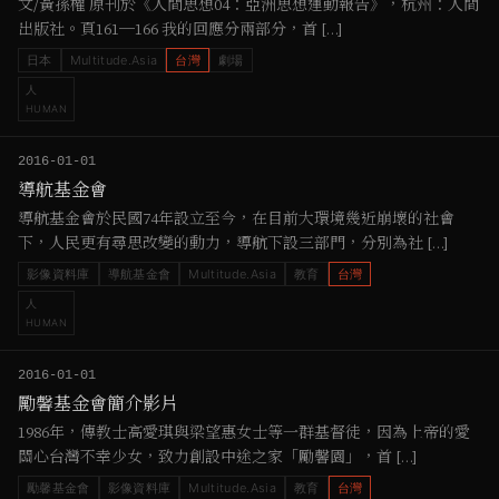
文/黃孫權 原刊於《人間思想04：亞洲思想運動報告》，杭州：人間
出版社。頁161─166 我的回應分兩部分，首 […]
日本
Multitude.Asia
台灣
劇場
人
HUMAN
2016-01-01
導航基金會
導航基金會於民國74年設立至今，在目前大環境幾近崩壞的社會
下，人民更有尋思改變的動力，導航下設三部門，分別為社 […]
影像資料庫
導航基金會
Multitude.Asia
教育
台灣
人
HUMAN
2016-01-01
勵馨基金會簡介影片
1986年，傳教士高愛琪與梁望惠女士等一群基督徒，因為上帝的愛
關心台灣不幸少女，致力創設中途之家「勵馨園」，首 […]
勵馨基金會
影像資料庫
Multitude.Asia
教育
台灣