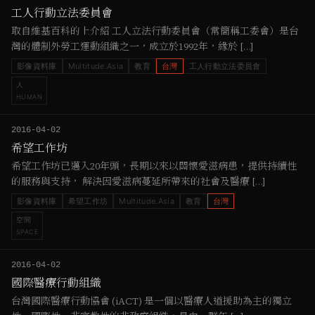
工人行動立法委員會
取自維基百科的上介紹 工人立法行動委員會（常簡稱工委會）是台
灣的體制外勞工運動組織之一，成立於1992年，緣於 […]
影像資料庫
Multitude.Asia
教育
台灣
工人行動立法委員會
人
HUMAN
2016-04-02
希望工作坊
希望工作坊已邁入20年頭，長期以來以關懷愛滋病患，提供持續性
的服務與支持， 解決因愛滋病蔓延所帶來的社會及醫療 […]
影像資料庫
希望工作坊
Multitude.Asia
教育
台灣
空間
SPACE
2016-04-02
國際醫療行動組織
台灣國際醫療行動協會 (iACT) 是一個以醫療人道援助為主的獨立