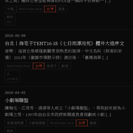
眾之貌」團隊也希望能夠借助PSA這一國際平台發動一 […]
中國
Multitude.Asia
台灣
香港
藝術
ART
2016-05-08
台北丨海笔子TENT16-18《七日而渾沌死》樱井大造序文
音樂： 這首也是帳篷劇觀衆很熟悉的旋律，中文名叫《耕者的祈
禱》 2013年《黴菌市場默示錄》演出後，「臺灣海筆 […]
Multitude.Asia
台灣
海筆子
劇場
人
HUMAN
2016-04-02
小劇場聯盟
陳梅毛、江世芳、鴻鴻等人成立「小劇場聯盟」，爭取該地做為小
劇場之用，1997年由台北市政府新聞處負責規劃成小劇 […]
影像資料庫
小劇場聯盟
Multitude.Asia
台灣
劇場
藝術