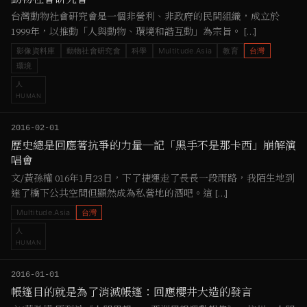
台灣動物社會研究會是一個非營利、非政府的民間組織，成立於
1999年，以推動「人與動物、環境和諧互動」為宗旨。 […]
影像資料庫
動物社會研究會
科學
Multitude.Asia
教育
台灣
環境
人
HUMAN
2016-02-01
歷史總是回應著抗爭的力量─記「黑手不是那卡西」崩解演
唱會
文/黃孫權 016年1月23日，下了捷運走了長長一段雨路，我陌生地到
達了橋下公共空間但顯然成為私營地的酒吧。這 […]
Multitude.Asia
台灣
人
HUMAN
2016-01-01
帳篷目的就是為了消滅帳篷：回應櫻井大造的發言