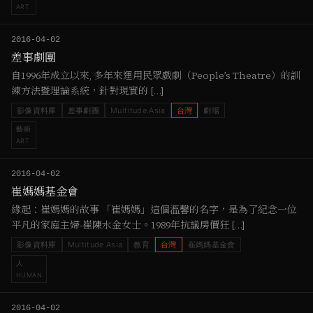
ART
2016-04-02
差事劇團
自1996年成立以來, 多年來運用民眾戲劇（People’s Theatre）的訓
練方法暨理論系統，針對現實的 […]
影像資料庫
差事劇團
Multitude.Asia
台灣
劇場
藝術
ART
2016-04-02
崔媽媽基金會
緣起：崔媽媽的故事 「崔媽媽」這個溫馨的名字，是為了紀念一位
平凡的家庭主婦-崔陳水金女士。1989年抗議房價狂 […]
影像資料庫
Multitude.Asia
教育
台灣
崔媽媽基金會
人
HUMAN
2016-04-02