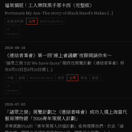
福氣個屁！工人樂隊黑手那卡西（完整版）
Fortunate My Ass- The story of Black Hand’s Nakas […]
影像資料庫
台灣
Multitude.Asia
人
HUMAN
2016-08-16
《連結者峯會》第一回“線上會議廳”夜聊周請你來～
“諸衆之貌 Till We have faces” 階段性展覽計劃《連結者峯會》將
在8月15日至8月20日展 […]
中國
媒體
Multitude.Asia
教育
台灣
香港
劇場
人
HUMAN
2016-07-02
「諸眾之貌」展覽計劃之《連結者峰會》成功入選上海當代
藝術博物館「2016青年策展人計劃」
非常感謝PSA的「青年策展人扶植計劃」能夠選擇我們，於此「諸