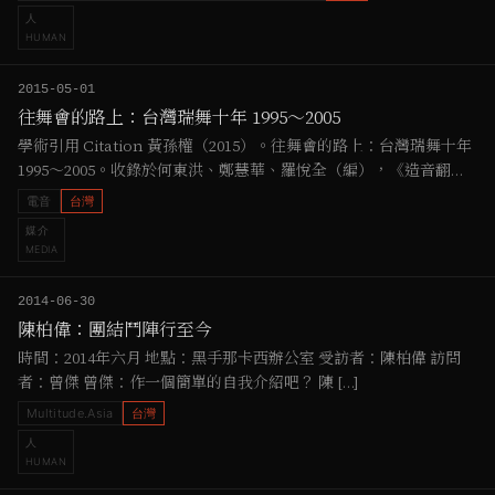
人
HUMAN
2015-05-01
往舞會的路上：台灣瑞舞十年 1995～2005
學術引用 Citation 黃孫權（2015）。往舞會的路上：台灣瑞舞十年
1995～2005。收錄於何東洪、鄭慧華、羅悅全（編），《造音翻
土：戰後台灣聲響文化的探索》，頁186-199，台北：遠足文化。
電音
台灣
Huang, Sun-Quan (…
媒介
MEDIA
2014-06-30
陳柏偉：團結鬥陣行至今
時間：2014年六月 地點：黑手那卡西辦公室 受訪者：陳柏偉 訪問
者：曾傑 曾傑：作一個簡單的自我介紹吧？ 陳 […]
Multitude.Asia
台灣
人
HUMAN