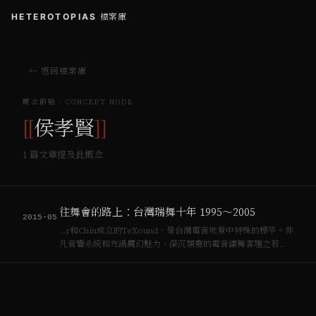
HETEROTOPIAS
/
檔案庫
← 返回檔案庫
概念節點 · CONCEPT NODE
[[
侯孝賢
]]
1
篇文章提及此概念
往舞會的路上：台灣瑞舞十年 1995～2005
2015-05
…r和Chin成立的TeXound，是台灣電音地景中特殊的標竿。非
凡音響系統和充滿魔幻魅力、深沉頹廢的電音讓舞客趨之若
鶩，侯孝賢以此為《千禧曼波》的主要場景之一。TeXound分
為主廳和X-Bar兩區，各有一名專業DJ，每個月的第三個星期
五推出「同…