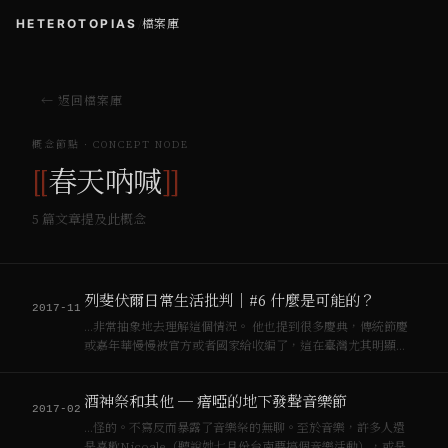
HETEROTOPIAS
/
檔案庫
← 返回檔案庫
概念節點 · CONCEPT NODE
[[
春天吶喊
]]
5
篇文章提及此概念
列斐伏爾日常生活批判｜#6 什麼是可能的？
2017-11
…非常抽象地去理解這個情況。 他也提到很多慶典，傳統節慶
或嘉年華慢慢被官方或者國家給收編了，這在臺灣尤其明顯。
比如說，“春天吶喊”（Spring Scream），剛開始只是樂團的
同樂會，然後逐漸的組織化商業化，。最荒唐的是“野臺開
酒神祭和其他 ─ 瘖啞的地下發聲音樂節
唱”，初衷是墾丁、…
2017-02
…怪的。不寫反而暴露了音樂祭的無聊。至於音樂，許多人還
是喜歡Nicoale（聽說她七月份台南要搞個音樂活動），或是