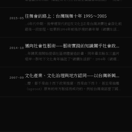
同樣在「春天吶喊裡」出現過的「Charles Swiggs and the
Worms」（它們的團員沒有到齊），「紅色指甲油」聽說貝司
往舞會的路上：台灣瑞舞十年 1995～2005
手…
2015-05
…0年代中期，後學運世代的[[反文化]]正是台灣消費社會深化前
最後一段旅程。如果將1994年前後浮現的嘉年華（破爛生活
節、春天吶喊、[[野台開唱]]、國際後工業藝術祭、第一場二重
疏洪道的[[瑞舞]]派對）視為新[[社會運動]]的一種，此[[中產階
邁向社會性藝術——藝術實踐的知識關乎社會政治過程的知識
級]…
2014-10
…年陳其南開始提倡社區總體營造計畫，同年臺北縣在三重河
堤岸一群地下文化青年搞起了“破爛生活節”，1994年《破週
報》創刊，春天吶喊音樂祭、野臺開唱、女性藝術節首次舉
辦，1995年國際後工業藝術祭、臺灣第一次的[[銳舞]]派對
文化產業、文化治理與地方認同——以台灣新興的嘉年華為例
[Rave Party]出…
2007-09
…慶，都不是由上而下政策推廣，而是由下而上，甚至是抽離
（uproot）原有的地方脈絡而成功的。例如台灣南部墾丁國家
公園的「春天吶喊」，原本這只是後學運時代一小群玩樂團的
私密戶外派對，主辦者還是兩個在台灣教英文的美國人，經過
十一年後，變成每年墾丁最大的…