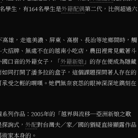
0名學生，有164名學生是
外籍配偶
第二代，比例超過六
南下高雄，走進美濃、屏東、高樹、長治等地鄉間時，觸
斗大招牌、無處不在的越南小吃店，農田裡常見戴著斗
外國口音的外籍女子，「
外籍新娘
」的存在便成為隱藏
而如同打開了潘多拉的盒子，這個課題探問著人存在的
可承受之輕的喟嘆。她們無奈哀怨的眼神深深地鐫刻在
個系列作品：2005年的「越界與流移─亞洲新娘之歌
是探詢式，
外配
對台灣夫／家／國的猶疑直接顯露作品
藝術家本身的。