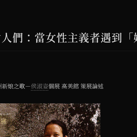
女人們：當女性主義者遇到「
洲新娘之歌－
侯淑姿
個展 高美館 策展論述