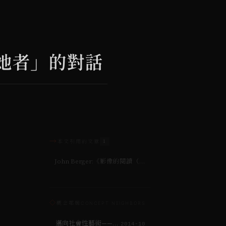
她者」的對話
→
本文引用的文章
1
John Berger:《影像的閱讀（About Looking）
◇
概念鄰居
CONCEPT NEIGHBORS
邁向社會性藝術——藝術實踐的知識關乎社會政治過程的知識
2014-10