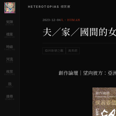
HETEROTOPIAS
/
檔案庫
人
・
HUMAN
2023-12-04
矩陣
MATRIX
夫／家／國間的
檔案
ARCHIVE
時線
TIMELINE
亞洲新娘之歌
高美館
河流
RIVER
根莖
創作論壇｜望向彼方：亞
RHIZOME
我
ABOUT
搜尋
SEARCH