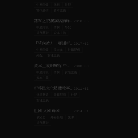
中產階級
傅柯
外配
當代藝術
資本主義
諸眾之貌演講稿摘錄 | 吉隆坡Lostgens’ 當代藝術空間
2016-05
中產階級
傅柯
外配
當代藝術
資本主義
「望向彼方：亞洲新娘之歌－侯淑姿個展」 論壇你我他座談記錄
2017-02
中產階級
侯淑姿
外籍配偶
外配
女性主義
資本主義的靈媒 中產階級的輝煌之作
2000-03
中產階級
傅柯
女性主義
資本主義
新移民文化肢體敘事——以高雄市外配中年婦女為案例
2011-01
外籍新娘
外籍配偶
外配
女性主義
祖國 父國 母國
2014-01
侯淑姿
外籍新娘
旗津
當代藝術