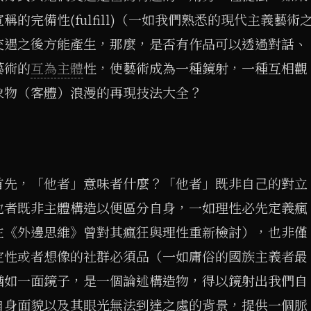
的完備性(fulfill)（一如我們熟悉的現代主義藝術
交遇之後方能產生，那麼，是否有作品可以透過對話、
藝術的
互為主體
性，使藝術成為一種鏡射，一種互相觀
象物（客體）浪漫的再現技法大全？
首先，「他者」意味者什麼？「他者」既非自己的對立
他者既非主體構造以便區分自身，一如理性必先定義瘋
在《外邊思維》曾對其瘋狂與理性重新檢討），也非僅
定性或者想像的社群必須品（一如庸俗的國族主義者最
猶如一面鏡子，是一個論述構造物，得以鏡射出我們自
自身面貌以及其眼光無法到達之處的背景，提供一個脈