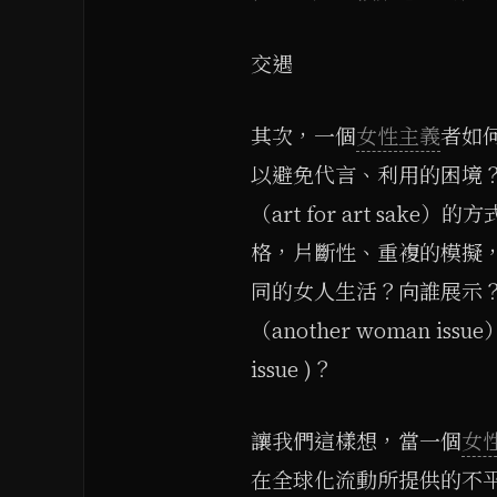
交遇
其次，一個
女性主義
者如
以避免代言、利用的困境
（art for art sak
格，片斷性、重複的模擬
同的女人生活？向誰展示
（another woman i
issue )？
讓我們這樣想，當一個
女
在全球化流動所提供的不