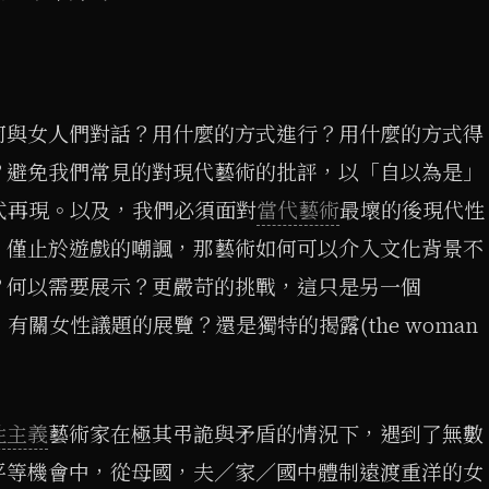
何與女人們對話？用什麼的方式進行？用什麼的方式得
？避免我們常見的對現代藝術的批評，以「自以為是」
e）的方式再現。以及，我們必須面對
當代藝術
最壞的後現代性
，僅止於遊戲的嘲諷，那藝術如何可以介入文化背景不
？何以需要展示？更嚴苛的挑戰，這只是另一個
ssue）有關女性議題的展覽？還是獨特的揭露(the woman
性主義
藝術家在極其弔詭與矛盾的情況下，遇到了無數
平等機會中，從母國，夫／家／國中體制遠渡重洋的女