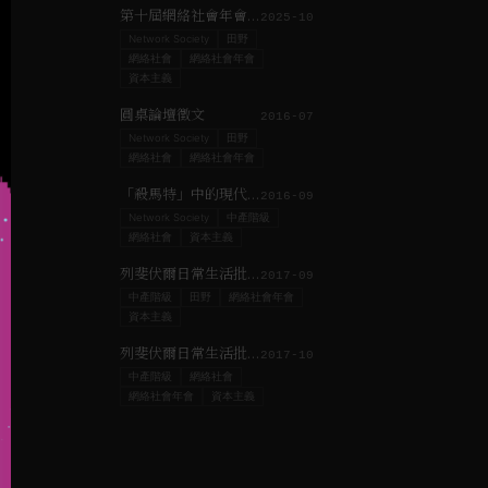
第十屆網絡社會年會 | 互聯網之終？AI（ài）來不來
2025-10
Network Society
田野
網絡社會
網絡社會年會
資本主義
圓桌論壇徵文
2016-07
Network Society
田野
網絡社會
網絡社會年會
「殺馬特」中的現代性——關於城鄉空間生產之社會展示
2016-09
Network Society
中產階級
網絡社會
資本主義
列斐伏爾日常生活批判｜#4 日常生活批判
2017-09
中產階級
田野
網絡社會年會
資本主義
列斐伏爾日常生活批判｜#9 清理地基積累，時刻與技術宰制的日常生活
2017-10
中產階級
網絡社會
網絡社會年會
資本主義