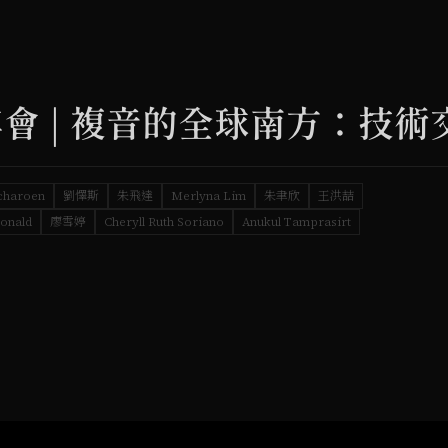
會 | 複音的全球南方：技術
charoen
劉懌斯
朱飛達
Merlyna Lim
朱聿欣
王洪喆
onald
廖雪婷
Cheryll Ruth Soriano
Anukul Tamprasirt