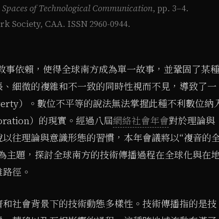
 Spaces of Technological Communication
, pp. 3–4.
ork Society, CAA. ISSN 2960-0944.
心敘事依賴，使得全球南方成為單一故事，並鞏固了某
張、細微的複雜和不一致的同時性視而不見，導致了一
poverty）。數位不平等的說法無法掌握此種不利數位納
corporation）的現實。經過八屆
網絡社會年會
對於理論與
脫以往理論與意識形態的習慣，本年會議將以“複音的
”為主題，探討全球南方的技術傳播過程在全球化與在
雜路徑。
濟和社會背景下的技術動態多樣性。技術傳播指的是技