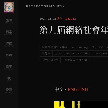
HETEROTOPIAS
/
檔案庫
媒介
・
MEDIA
2024-10-16
矩陣
MATRIX
第九屆網絡社會年
檔案
ARCHIVE
時線
TIMELINE
第九屆網絡社會年會
caa-ins.org
Rujira Oun
周蓬岸
Jason Vincent A. Cabañes
Tom McD
河流
RIVER
Payal Arora
Saskia Witteborn
根莖
RHIZOME
我
ABOUT
中文 /
ENGLISH
搜尋
SEARCH