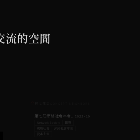
交流的空間
◇
概念鄰居
CONCEPT NEIGHBORS
第七屆網絡社會年會｜Nevermind the Web3，Here’s the P2P！
2022-10
Network Society
田野
網絡社會
網絡社會年會
資本主義