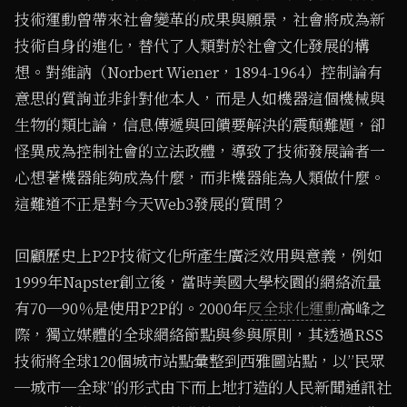
技術運動曾帶來社會變革的成果與願景，社會將成為新
技術自身的進化，替代了人類對於社會文化發展的構
想。對維訥（Norbert Wiener，1894-1964）控制論有
意思的質詢並非針對他本人，而是人如機器這個機械與
生物的類比論，信息傳遞與回饋要解決的震顛難題，卻
怪異成為控制社會的立法政體，導致了技術發展論者一
心想著機器能夠成為什麼，而非機器能為人類做什麼。
這難道不正是對今天Web3發展的質問？
回顧歷史上P2P技術文化所產生廣泛效用與意義，例如
1999年Napster創立後，當時美國大學校園的網絡流量
有70─90％是使用P2P的。2000年
反全球化運動
高峰之
際，獨立媒體的全球網絡節點與參與原則，其透過RSS
技術將全球120個城市站點彙整到西雅圖站點，以”民眾
─城市─全球”的形式由下而上地打造的人民新聞通訊社