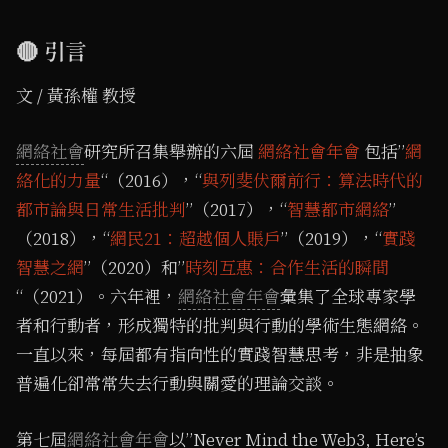
🔴 引言
文 / 黃孫權 教授
網絡社會
研究所召集舉辦的六屆
網絡社會年會
包括”
網
絡化的力量
“（2016），“
與列斐伏爾前行：算法時代的
都市論與日常生活批判
”（2017），“
智慧都市網絡
”
（2018），“
網民21：超越個人賬戶
”（2019），“
實踐
智慧之網
”（2020）和”
時刻互惠：合作生活的瞬間
“（2021）。六年裡，
網絡社會年會
彙集了全球專家學
者和行動者，形成獨特的批判與行動的學術生態網絡。
一直以來，每屆都有指向性的實踐智慧思考，非是抽象
普遍化卻常常失去行動與關愛的理論交談。
第七屆
網絡社會年會
以”Never Mind the Web3, Here’s