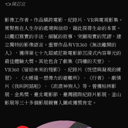
👈 陳芯宜
影像工作者。作品橫跨電影、紀錄片、VR與電視影集。
常聚焦在人生存的處境與信仰，藉此探尋生命的本質。
以魔幻寫實的手法、細膩的敘事，突顯現實的荒謬，建
立獨特的影像語言。重要作品有VR360《無法離開的
人》，獲得第七十九屆威尼斯電影節沉浸式內容單元的
最佳體驗大獎。其他包含了劇集《四樓的天堂》、
VR360《留給未來的殘影》、紀錄片《恍惚與凝視的練
習》、《大帳篷－想像力的避難所》、《行者》、劇情
片《我叫阿銘啦》、《流浪神狗人》等。曾獲柏林影
展、金馬獎、臺北電影節、臺灣國際紀錄片影展、釜山
影展等三十多個影展競賽入圍或獲獎肯定。