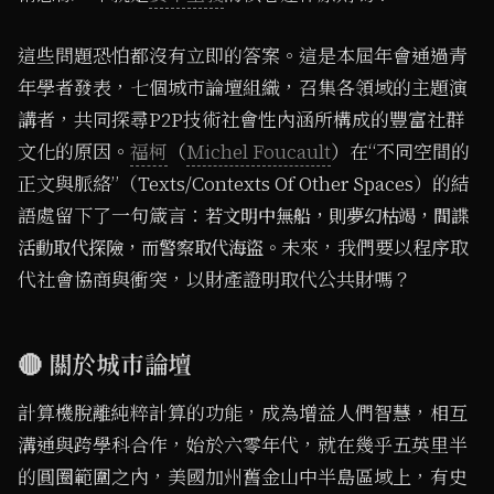
這些問題恐怕都沒有立即的答案。這是本屆年會通過青
年學者發表，七個城市論壇組織，召集各領域的主題演
講者，共同探尋P2P技術社會性內涵所構成的豐富社群
文化的原因。
福柯
（
Michel Foucault
）在“不同空間的
正文與脈絡”（Texts/Contexts Of Other Spaces）的結
語處留下了一句箴言：
若文明中無船，則夢幻枯竭，間諜
未來，我們要以程序取
活動取代探險，而警察取代海盜。
代社會協商與衝突，以財產證明取代公共財嗎？
🔴 關於城市論壇
計算機脫離純粹計算的功能，成為增益人們智慧，相互
溝通與跨學科合作，始於六零年代，就在幾乎五英里半
的圓圈範圍之內，美國加州舊金山中半島區域上，有史