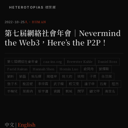
HETEROTOPIAS
/
檔案庫
人
・
HUMAN
2022-10-25
第七屆網絡社會年會｜Nevermind
the Web3，Here’s the P2P！
第七屆網絡社會年會
caa-ins.org
Brewster Kahle
Daniel Ross
Farid Rakun
Hannah Shen
Homin Luo
俞同舟
劉懌斯
劉昕
劉磊
吳珏輝
周蓬岸
姚大鈞
姚翔
子傑
孫羽茜
張子木
施蕊妮
李佳霖
武子楊
殷艾雯
潘子申
石青
程然
羊喘兒
葉甫納
蔡宇瀟
袁園
郭城
閔罕
顧文甲
高世名
中文 |
English