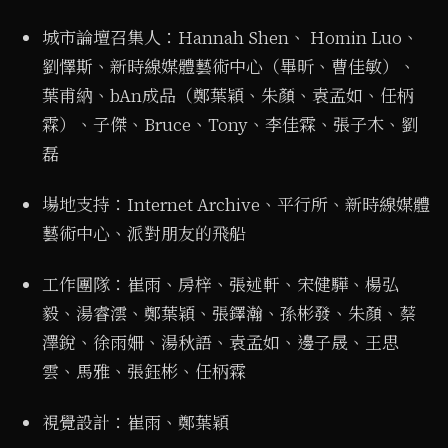
城市論壇召集人：Hannah Shen、 Homin Luo、
劉懌斯、新時線媒體藝術中心（畢昕、曹佳敏）、
葉甫納、bAn成品（鄭葉穎、朱顏、袁孟如、任柄
霖）、子傑、Bruce、Tony、李佳霖、張子木、劉
磊
場地支持：Internet Archive、平行所、新時線媒體
藝術中心、派對朋友的飛船
工作團隊：崔雨、房梓、張述軒、宋健驊、楊弘
毅、湯睿澐、鄭葉穎、張鐸瀚、孫彬發、朱顏、蔡
澤銳、徐雨姍、湯秋語、袁孟如、邊子晟、王思
雲、馬雅、張鈺彬、任柄霖
視覺設計：崔雨、鄭葉穎