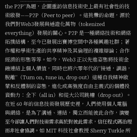
the P2P”為題，企圖重訪信息技術史上最有社會性的技
術啟發——P2P（Peer to peer）。這挑釁的命題，源於
我們對Web3發展與通證化萬物（tokenized
everything）發展的關心。P2P 是一種網絡技術和網絡
拓撲結構，至今已發展出賽博空間中各種興趣社群；著
作權和學術生產的共享精神及其倫理的複雜辯論；合作
經濟的形態等等。如今，Web3 正以先進姿態將技術金
融連結上個人價值，同時也將六零年代的”接通，調諧，
脫離”（Turn on, tune in, drop out）這種自我精神啟
蒙和反體制的姿態，進化成高強度自由主義式的個體投
資動力：全下（all in）和從大公司跳槽（drop out）。
在近 60 年的信息技術發展歷史裡，人們使用個人電腦
與網絡，是為了溝通、連結，獨立而能彼此合作，
演變
至今卻讓人們對技術需求高於對彼此需求，信任程式碼治理
。如 MIT 科技社會教授 Sherry Turkle 所
而非社會協調