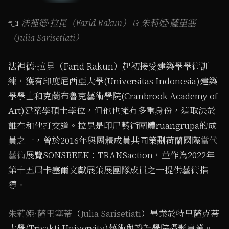
👈
法裡德·拉昆（Farid Rakun） & 朱莉婭·薩里塞
（Julia Sarisetiati）
法裡德·拉昆（Farid Rakun）起初接受建築學學術訓
練，獲有印度尼西亞大學(Universitas Indonesia)建築
學學士和克蘭布魯克藝術學院(Cranbrook Academy of
Art)建築學碩士學位，但他也擁有多重身份，這取決於
誰在和他打交道。拉昆是印尼藝術團體ruangrupa的成
員之一，曾於2016年與團體成員共同策劃荷蘭國際
當代
藝術
展覽SONSBEEK：TRANSaction，並作為2022年
第十五屆卡塞爾文獻展策展團隊成員之一提供藝術指
導。
朱莉婭·薩里塞蒂
（
Julia Sarisetiati
）畢業於特里薩克蒂
大學(Trisakti University)藝術與設計學院攝影專業。