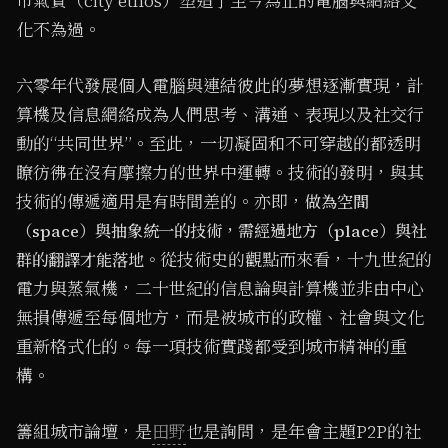
市氣質（city ethos）塑造了至今為止的電腦與網絡文
化不為過。
六零年代發展個人電腦與連結彼此的夢想逐漸實現，計
算機及信息網絡成為人們思考、溝通、表現以及社交行
動的“共同世界”。至此，一切凝固和不可穿越的都透明
瞭彷彿在沒有摩擦力的世界中運轉。技術的發明，與其
技術的傳遞適用是有時間差的。亦即，
做為空間
（space）與抽象統一的技術，需經過地方（place）與社
從技術史的觀點而來看，十九世紀的
群的翻譯才能落地。
電力與蒸氣機，二十世紀的信息論與計算機並非由中心
無損傳遞至每個地方，而是被城市的政權、社會與文化
重新格式化的。每一項技術實踐都受到城市精神的重
構。
籌組城市論壇，是
田野
也是詢問，是年會主題P2P的社