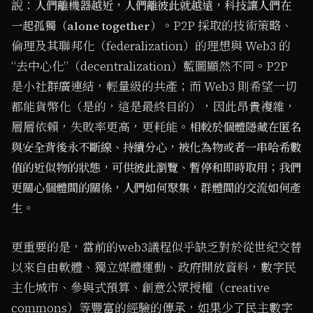
說：
人們離機器越近，人們離彼此就越遠，科技讓人們在
。P2P 採取的技術策略、
一起孤獨（alone together）
倫理及其聯邦化（federalization）的理想與 Web3 的
“去中心化”（decentralization）藍圖顯然不同。P2P
是小社群廣連結，輕量級的共產；而 Web3 則希望一切
都能貨幣化（是的，這是最終目的），因此昂貴複雜，
層層依賴，失敗率更高，更耗能。
相較於個體隱藏在匿名
與安全背後永不斷線、持續分心，被化為物或者一串哈希數
值的近似物的狀態，可供彼此瀏覽、暫停和即時取用；我們
更關心個體間的關係，人們如何聚集，群體間的交流如何產
。
生
更重要的是，當前的web3議程似乎缺乏對於從世紀交替
以來自由軟體、獨立媒體運動、政府開放資料，數字民
主化城市、參與式預算、創意公眾授權（creative
commons）等豐富的經驗的傳承，如果少了民主數字