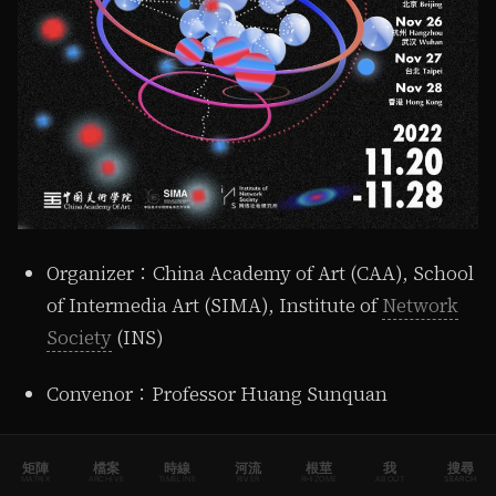
Organizer：China Academy of Art (CAA), School
of Intermedia Art (SIMA), Institute of
Network
Society
(INS)
Convenor：Professor Huang Sunquan
Academic Committee：Gao Shiming, Min Han,
矩陣
檔案
時線
河流
根莖
我
搜尋
Yao Dajun, Huang Sunquan, Chen Chieh-jen,
MATRIX
ARCHIVE
TIMELINE
RIVER
RHIZOME
ABOUT
SEARCH