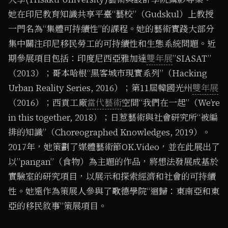
她在印尼教育知識共享平臺“藝校”（Gudskul）上教授
一門名為“集體可持續性”的課程。她的藝術實踐大部分
集中關注印尼移民勞工的可持續性和生態系統問題。近
期參展項目包括：印度尼西亞雅加達
雙年展
”SIASAT”
（2013）；哥本哈根“黑客城市現實系列”（Hacking
Urban Reality Series, 2016）；第11屆韓國光州
雙年展
（2016）；西貢工廠
當代藝術
空間“我們在一起”（We’re
in this together, 2018）；日惹藝術與社會研究所“被編
排的知識”（Choreographed Knowledges, 2019）。
2017年，她策劃了媒體藝術節OK.Video，並在此展出了
以”pangan”（食物）為主題的作品，將想法發展成基於
實驗室的研究項目，以展示和探索經濟和社會的可持續
性。她還作為策展人參與了歌德學院“迴歸：東南亞和東
亞的移民敘事”策展項目。