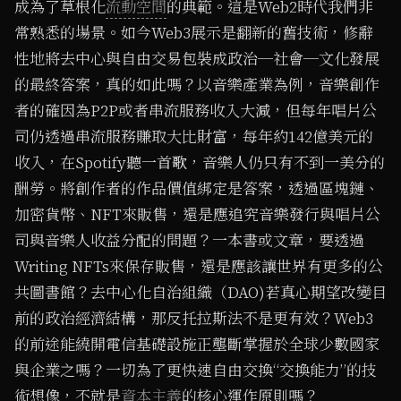
成為了草根化
流動空間
的典範。這是Web2時代我們非
常熟悉的場景。如今Web3展示是翻新的舊技術，修辭
性地將去中心與自由交易包裝成政治─社會─文化發展
的最終答案，真的如此嗎？以音樂產業為例，音樂創作
者的確因為P2P或者串流服務收入大減，但每年唱片公
司仍透過串流服務賺取大比財富，每年約142億美元的
收入，在Spotify聽一首歌，音樂人仍只有不到一美分的
酬勞。將創作者的作品價值綁定是答案，透過區塊鏈、
加密貨幣、NFT來販售，還是應追究音樂發行與唱片公
司與音樂人收益分配的問題？一本書或文章，要透過
Writing NFTs來保存販售，還是應該讓世界有更多的公
共圖書館？去中心化自治組織（DAO)若真心期望改變目
前的政治經濟結構，那反托拉斯法不是更有效？Web3
的前途能繞開電信基礎設施正壟斷掌握於全球少數國家
與企業之嗎？一切為了更快速自由交換“交換能力”的技
術想像，不就是
資本主義
的核心運作原則嗎？