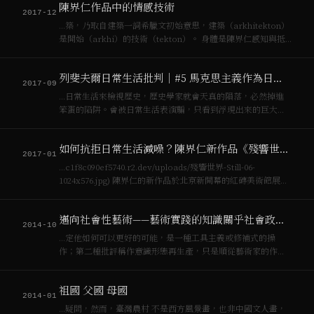
陳界仁作品中的情感技術
2017-12
…築，乃取自建築一詞希臘文初始意思，建築（arkhitekton）
是開始（arkhi）的技術（tekton）。 身體是陳界仁感知與抵
抗世界的開始。1983年在西門町《機能喪失第三號》行動與被
美國文化中心拒展的《閃光》(1984)，23，24歲的…
列斐夫爾日常生活批判｜#5 馬克思主義作為日常生活的批判知識
2017-09
…日常生活來檢視歷史，歷史學家就會天真的隕落，必然掉進
笨蛋的陷阱。會被日常生活表演騙，只看到浮現出來的巨大事
件。 以前陳界仁跟我講一個故事，很有趣。他有一次到浙江農
村去拍攝作品，過程中去一個面館吃麵，離開以後，麵店老闆
如何抗拒日常生活減噪？陳界仁新作品《殘響世界》
非常熱情地請他們晚上再回去…
2017-01
…c1f8c090ef5740.r2.dev/uploads/殘響世界-Still-06-
1024x576.jpg) 陳界仁的新作品於北京新開幕的紅磚美術館展
出，《殘響世界》以四頻道錄相作品，展開台北樂生院周邊空
間與非主軸故事。[[陳界仁]]的…
邁向社會性藝術——藝術實踐的知識關乎社會政治過程的知識
2014-10
…定他如何可以更好的可能，是一種工具主義或修補式的操
作；第二種批評稱作意識形態再生產，只是順從藝術家的作品
和理念來談，比如陳界仁的《幸福大廈I》作品，他如何可能是
一個微型感知與臨時社群，論者其實只是複製了藝術家的意識
祖國 父國 母國
形態，然後重新幫他生產一次。對[…
2014-01
…疑問，然而，臺灣農村 不是西方風景畫，也非中國文人畫，