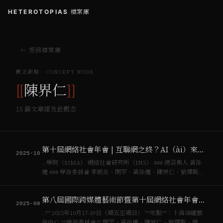
HETEROTOPIAS
/
檔案庫
← 返回檔案庫
概念節點 · CONCEPT NODE
[[
陳界仁
]]
15
篇文章提及此概念
第十屆網絡社會年會 | 互聯網之終？AI（ài）來不來
2025-10
…學院（SIMA） 網絡社會研究所（INS） ### 總召集人 黃孫
權 ### 學術委員會 李凱生、閔罕、黃孫權、陳界仁、劉懌斯、
周蓬岸 ### 引言 / 黃孫權教授 第十屆年會“互聯網之終？”——並
非末世廣告，而是對秩序更替的審問：當…
第八屆國際跨媒體藝術節暨第十屆網絡社會年會｜青年學者論壇徵稿啟事
2025-08
…** 2025年10月17-19日（週五至週日） **地點**：上海油罐藝
術中心 **學術委員會** 閔罕、黃孫權、陳界仁、劉懌斯、周蓬