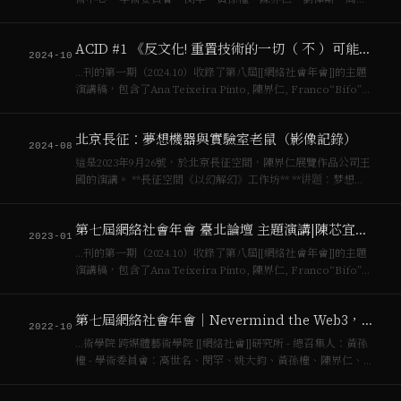
岸 ![](https://pub-ab741b770b6c41a3a5c1f8c090ef5740.r…
ACID #1 《反⽂化! 重置技術的一切（ 不 ）可能性》 正式發行
2024-10
…刊的第一期（2024.10）收錄了第八屆[[網絡社會年會]]的主題
演講稿，包含了Ana Teixeira Pinto, 陳界仁, Franco“Bifo”
Berardi, [[Lee Felsenstein]], Lev Manovich, Ma…
北京長征：夢想機器與實驗室老鼠（影像記錄）
2024-08
這是2023年9月26號，於北京長征空間，陳界仁展覽作品公司王
國的演講。 **長征空間《以幻解幻》工作坊** **讲题：梦想机
器与实验室老鼠（Dream Mac…
第七屆網絡社會年會 臺北論壇 主題演講|陳芯宜：時間與沉浸，從藝術家紀錄片到VR的創作
2023-01
…刊的第一期（2024.10）收錄了第八屆[[網絡社會年會]]的主題
演講稿，包含了Ana Teixeira Pinto, 陳界仁, Franco“Bifo”
Berardi, [[Lee Felsenstein]], Lev Manovich, Ma…
第七屆網絡社會年會｜Nevermind the Web3，Here’s the P2P！
2022-10
…術學院 跨媒體藝術學院 [[網絡社會]]研究所 - 總召集人：黃孫
權 - 學術委員會：高世名、閔罕、姚大鈞、黃孫權、陳界仁、
劉懌斯、周蓬岸 - 城市論壇召集人：Hannah Shen、 Homin
Luo、 劉懌斯、新時線媒體藝術中心（畢昕…