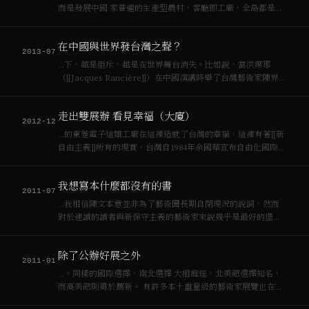
而是發展中國 家普遍的生產型農村，客廳即工廠，全島都是加
工廠(如陳界仁作品)。八〇年代之後，李登輝主導 的「農地開
放買賣」讓農地碎裂化地捲入[[都市過程]]， 從此沒有自然沒有
在中國與世界發台灣之聲？
農村，沒有古典…
2013-07
…下，越是拒斥，越是在世界舞台消失。比如說，當洪席耶
（[[Jacques Rancière]]）在中國演講時舉了台灣藝術家陳界仁
的作品大談影像時間時，台灣的學者如何發言？當上海[[雙年
展]]將展場擴展至台灣，積極的跑遍台灣各地與台灣的藝術家策
走出雙展辦 看見幸福（大廈）
展人合…
2012-12
…的東菱電子這類工廠在這裡造就了台灣的幸福，這裡有著[[新
自由主義]]所有的現實，台灣自1984年余國華宣布自由化國際化
（陳界仁語）的起點與結果。東菱電子在1967年就生產語言學
習機，七零年代末就生產組合音響，唱盤加上收音機，它的英
我想寫本什麼都沒有的書
文名字可能更為響…
2011-07
…我相信陳文本意並非為了藝術圈長期自閉現況的說詞，然而
對於速讀的讀者與新保守主義的藝術家來說幾乎是最好的堡壘
了。文中所舉的陳界仁和余政達的例子固然是美學政治化少數
的好例子，卻也容易讓藝術家懷念起「自主性牢籠」裡的溫暖
除了公辦好展之外
而忘了失去的不過是枷鎖而已。…
2011-01
…。同樣的國際選擇，南北選擇 大相庭逕，北美館選擇知名，
而高美館則勇於薦新。 有許多本土重量級的藝術家展覽也在此
次獲選，陳界仁（第五名）、莊普（第六名），蕭勤（第七