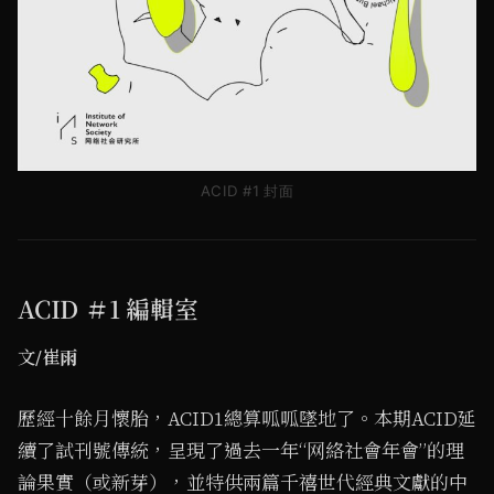
ACID #1 封面
ACID ＃1 編輯室
文/崔⾬
歷經⼗餘⽉懷胎，ACID1總算呱呱墜地了。本期ACID延
續了試刊號傳統，呈現了過去⼀年“⽹絡社會年會”的理
論果實（或新芽），並特供兩篇千禧世代經典⽂獻的中