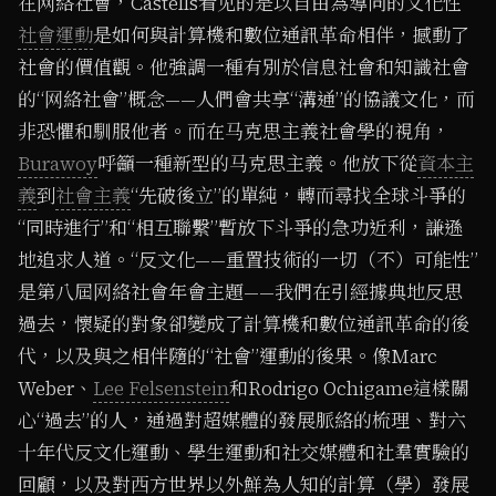
在⽹絡社會，Castells看⻅的是以⾃由為導向的⽂化性
社會運動
是如何與計算機和數位通訊⾰命相伴，撼動了
社會的價值觀。他強調⼀種有別於信息社會和知識社會
的“⽹絡社會”概念——⼈們會共享“溝通”的協議⽂化，⽽
⾮恐懼和馴服他者。⽽在⻢克思主義社會學的視⻆，
Burawoy
呼籲⼀種新型的⻢克思主義。他放下從
資本主
義
到
社會主義
“先破後⽴”的單純，轉⽽尋找全球⽃爭的
“同時進⾏”和“相互聯繫”暫放下⽃爭的急功近利，謙遜
地追求⼈道。“反⽂化——重置技術的⼀切（不）可能性”
是第⼋屆⽹絡社會年會主題——我們在引經據典地反思
過去，懷疑的對象卻變成了計算機和數位通訊⾰命的後
代，以及與之相伴隨的“社會”運動的後果。像Marc
Weber、
Lee Felsenstein
和Rodrigo Ochigame這樣關
⼼“過去”的⼈，通過對超媒體的發展脈絡的梳理、對六
⼗年代反⽂化運動、學⽣運動和社交媒體和社羣實驗的
回顧，以及對⻄⽅世界以外鮮為⼈知的計算（學）發展