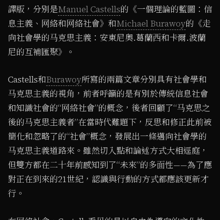
譯版，分別是
Manuel Castells
的《⼀個理論的藍圖：信
息主義、⽹絡和⽹絡社會》和
Michael Burawoy
的《⾛
向社會學的⻢克思主義：安東尼奧.葛蘭⻄和卡爾.波蘭
尼的互補匯聚》。
Castells和
Burawoy
所寫的兩篇⽂章分別具有社會學和
⻢克思主義的視⻆，前者呼籲的是有別於傳統信息社會
和知識社會的“⽹絡社會”的概念，後者回顧了“⻢克思之
後的⻢克思主義者”在當時代難題下，反思和修正此前被
簡化和忽略了的“社會”概念，發展出⼀條邁向社會學的
⻢克思主義道路來。雖然切⼊點和論述⽅式⼤相逕庭，
但雙⽅都在⼆⼗年前感知到了“未來”的多⾯性——為了應
對正在到來的21世紀，認識與⾏動的⽅式都應該更新才
⾏。