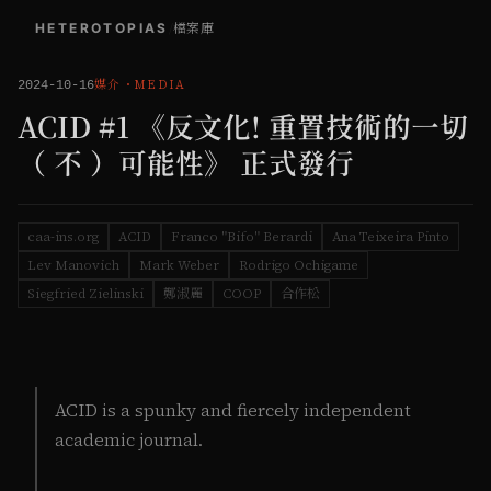
HETEROTOPIAS
/
檔案庫
媒介
・
MEDIA
2024-10-16
ACID #1 《反⽂化! 重置技術的一切
（ 不 ）可能性》 正式發行
caa-ins.org
ACID
Franco "Bifo" Berardi
Ana Teixeira Pinto
Lev Manovich
Mark Weber
Rodrigo Ochigame
Siegfried Zielinski
鄭淑麗
COOP
合作松
ACID is a spunky and fiercely independent
academic journal.