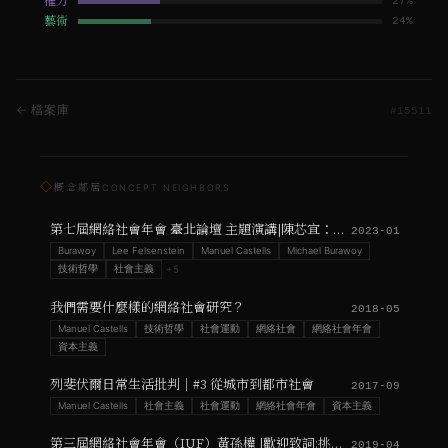
權力
27
%
藝術
24
%
← 檔案庫
#
15511
◇
概念鄰居
CONCEPT NEIGHBORS
第七屆網絡社會年會 臺北論壇 主題演講|陳芯宜：時間與沉浸，從藝術家紀錄片到VR的創作
2023-01
Burawoy
Lee Felsenstein
Manuel Castells
Michael Burawoy
技術哲學
社會主義
+
5
我們需要什麼樣的網絡社會研究？
2018-05
Manuel Castells
技術哲學
社會運動
網絡社會
網絡社會年會
資本主義
列斐伏爾日常生活批判｜#3 從城市到都市社會
2017-09
Manuel Castells
社會主義
社會運動
網絡社會年會
資本主義
第三屆網絡社會年會（IUF）黃孫權 |歡迎致詞:挑戰技術烏托邦的政治對話框架
2019-04