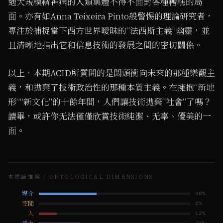
遇⼤規模精神病的⼈類集體不得不⾯對各種糟糕的局
⾯。亦有如Anna Teixeira Pinto般警惕的理論研究者，
專注於捕捉當下⻄⽅世界曖昧的“法⻄斯主義”幽靈，並
且清晰地指出它和信息技術的發展之間的密切關係。
以上，本期ACID所質問的是悶頭衝向未來的那種樂觀主
義，和拋棄了技術政治性的那種本質主義。在擁抱“新地
形”“新⽂化”的⼗餘年間，⼈們讓技術拋棄“社會”了嗎？
讀畢，或許你⽆法僅僅欣賞技術純潔、⽆辜、優美的⼀
⾯。
本體論維度 / ONTOLOGICAL DIMENSIONS
媒介
38
%
空間
0
%
人
12
%