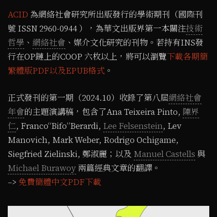
ACID
為網絡社會研究所出版發行的學術期刊（國際刊
號 ISSN 2960-0944 ），為華文出版界第一本關注
技術
哲學
、
網絡社會
、媒介文化研究的刊物。若持有INS發
行在OP鏈上的COOP 六枚以上，將可以瀏覽
下載各期簡
繁體版PDF以及EPUB格式
。
正式發刊的第一期（2024.10）收錄了第八屆
網絡社會
年會
的主題演講稿，包含了Ana Teixeira Pinto,
陳界
仁
, Franco“Bifo”Berardi,
Lee Felsenstein
, Lev
Manovich, Mark Weber, Rodrigo Ochigame,
Siegfried Zielinski, 鄭淑麗；以及
Manuel Castells
與
Michael Burawoy
兩篇經典文章的翻譯。
–>
免費簡體中文PDF下載