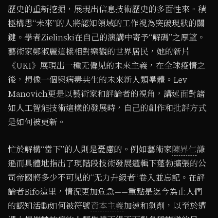
歷史的重新挖掘，展現出信息技術歷史的多⾯性來。積
極構思“未來”的⼈將認知領域的⼯作視為突破現狀的關
鍵。學者Zielinski在⾃⼰的演講中寄予“解碼”之厚望。
藝術家鄭淑麗這樣相對樂觀的世界居⺠，她的新⽚
《UKI》展現出⼀種⽆偏⻅的未來主義，在全球疫情之
後，想像⼀個與病毒共⽣的未來新⼈類羣體。Lev
Manovich更是以藝術家和評論者的視⻆，講述⾯對諸
如⼈⼯智能技術這樣的發展時，⾃⼰的創作和批評⽅式
是如何被更新。
忙於解構“當下”的⼈則是憂慮的。例如藝術家
陳界仁
謙
遜⽽具體地指出了現階段技術發展邏輯下蓬勃擴張的公
司帝國將多少不可⻅的“⽆⼒升級者”卷⼊並忘記。在評
論者Bifo這⾥，情況更加危急——重點是迄今為⽌⼈們
的認知活動如何被符號
資本主義
加速和剝削，以⾄於遭