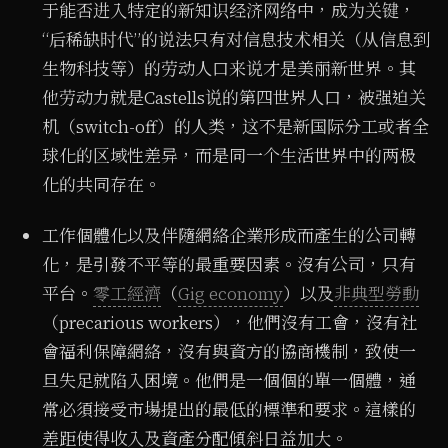
于能否进入特定的新知识经济网络中，成为关键，
“后稀缺时代”的说法只有对信息技术相关（从信息到
生物科技等）的劳动人口来说才是美丽新世界。其
他劳动力就是Castells说的第四世界人口，被强迫关
机（switch-off）的人类，这不是新国际分工或者全
球化的区域性差异，而是同一个生活世界中的两极
化的共同存在。
工作個體化以及伴隨網絡企業形成而產生的公司轉
化，是引發不平等的最重要因素。沒有公司，只有
平台。
零工經濟
（
Gig economy
）以及
非典型勞動
（precarious workers），他們沒有工會，沒有社
會福利保障網絡，沒有與資方的協商機制，致使一
旦失足就陷入困境。他們是一個個的單一個體，通
常必須接受市場提出的最低的標準和要求。這樣的
差距使得收入及資產分配傾斜日益加大。