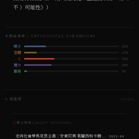
不 ）可能性》）
本體論維度 / ONTOLOGICAL DIMENSIONS
媒介
23
%
空間
13
%
人
32
%
權力
29
%
藝術
3
%
← 檔案庫
#
15381
◇
概念鄰居
CONCEPT NEIGHBORS
走向社會學馬克思主義：安東尼奧·葛蘭西和卡爾·波蘭尼的互補匯聚（一）
2023-04