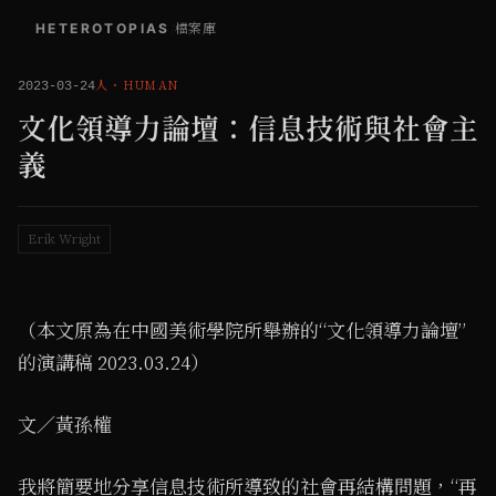
HETEROTOPIAS
/
檔案庫
人
・
HUMAN
2023-03-24
文化領導力論壇：信息技術與社會主
義
Erik Wright
（本文原為在中國美術學院所舉辦的“文化領導力論壇”
的演講稿 2023.03.24）
文／黃孫權
我將簡要地分享信息技術所導致的社會再結構問題，“再