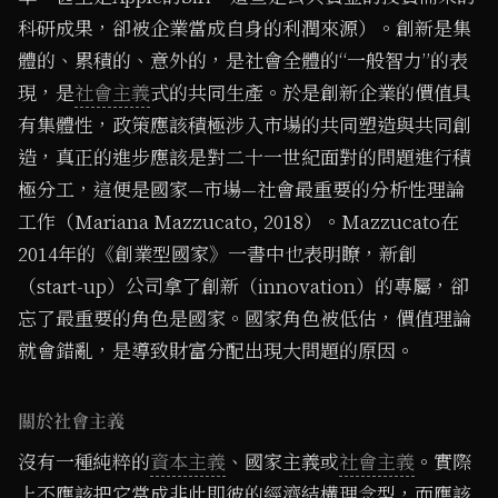
科研成果，卻被企業當成自身的利潤來源）。創新是集
體的、累積的、意外的，是社會全體的“一般智力”的表
現，是
社會主義
式的共同生產。於是創新企業的價值具
有集體性，政策應該積極涉入市場的共同塑造與共同創
造，真正的進步應該是對二十一世紀面對的問題進行積
極分工，這便是國家—市場—社會最重要的分析性理論
工作（Mariana Mazzucato, 2018）。Mazzucato在
2014年的《創業型國家》一書中也表明瞭，新創
（start-up）公司拿了創新（innovation）的專屬，卻
忘了最重要的角色是國家。國家角色被低估，價值理論
就會錯亂，是導致財富分配出現大問題的原因。
關於社會主義
沒有一種純粹的
資本主義
、國家主義或
社會主義
。實際
上不應該把它當成非此即彼的經濟結構理念型，而應該