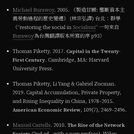
Michael Burawoy
. 2005. 《製造甘願: 壟斷資本主
義勞動過程的歷史變遷》 (林宗弘譯) 台北：群學
（“restoring the social in
Socialism
” 一句來自
Burawoy
為台灣翻譯版本所寫的序 p93）
Thomas Piketty. 2017.
Capital in the Twenty-
. Cambridge, MA: Harvard
First Century
University Press.
Thomas Piketty, Li Yang & Gabriel Zucman.
2019. Capital Accumulation, Private Property,
and Rising Inequality in China, 1978–2015.
, 109(7), 2469–2496.
American Economic Review
Manuel Castells
. 2010.
The Rise of the Network
(2nd ed., with a new preface). Wiley-
Society