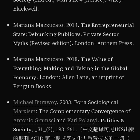
Blackwell.
Mariana Mazzucato. 2014.
The Entrepreneurial
State: Debunking Public vs. Private Sector
(Revised edition). London: Anthem Press.
Myths
Mariana Mazzucato. 2018.
The Value of
Everything: Making and Taking in the Global
. London: Allen Lane, an imprint of
Economy
Penguin Books.
Michael Burawoy
. 2003. For a Sociological
Marxism
: The Complementary Convergence of
Antonio Gramsci
and
Karl Polanyi
.
Politics &
, _31_(2), 193–261.（中文翻译可见INS出版
Society
的期刊 ACID 第一期《反⽂化！重置技术的一切（