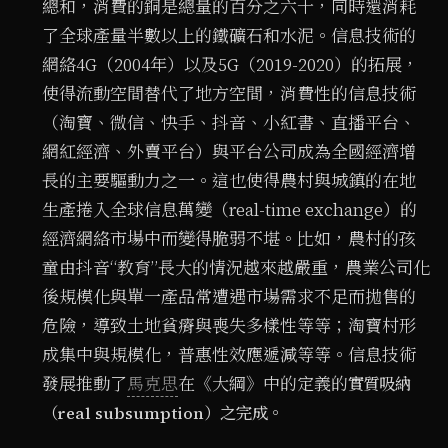
總和，消費的銅是總量的百分之六十，同時還消耗
了全球產量半數以上的鐵礦石和水泥。信息技術的
網絡4G（2004年）以及5G（2019-2020）的拓展，
使得流動空間替代了地方空間，消費性的信息技術
（淘寶、微信、快手、抖音、小紅書、直播平台、
網紅經濟、外賣平台）與平台公司成為全國經濟增
長的主要驅動力之一。這也使得農村與城鎮的在地
生產捲入全球信息萬變（real-time exchange）的
經濟網絡市場中而變得脆弱不堪。比如，農村的孩
童由抖音“教育”長大的情況越來越嚴重，農業公司化
後規模化與單一產品常遭遇市場需求不足而拋售的
危險，導致土地貧瘠與喪失多樣性等等；淘寶村形
成集中與規模化，普惠性效應遞減等等。信息技術
發展推動了
馬克思
在《大綱》中的定義的
實質吸納
。
（real subsumption）之完成