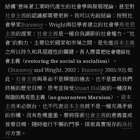
結構”意味著工業時代產生的社會學與發展理論，甚至對
社會主義
的認識都需要更新。我可以先說結論：按照社
會學家
Burawoy
、Wright兩位學者建立的社會學
馬克思
主義
的提案：
社會主義
是一種自我調節的社會權力，“社
會”的動力，主要位於國家和市場之間，是先進
資本主義
之所以持久和具超越性的關鍵。吾人應當
把社會還給社
。
會主義（restoring the social in socialism）
（
Burawoy
and Wright. 2002；
Burawoy
2005:93).如
此，
社會主義
與革命不是輝煌的過去，也不是當成我們
終極的歷史目標，思考並接受
Stuart Hall
說的
一種沒有
，
資本
保證的馬克思主義（no guarantees Marxism）
主義
未必倒台，也不代表
資本主義
就不是一種充滿矛盾
的形構，沒有危機重重。要將探索
社會主義
的意義當成
首要目標，隨時進行不懈的鬥爭，探索真實現存的
烏托
邦
方案。