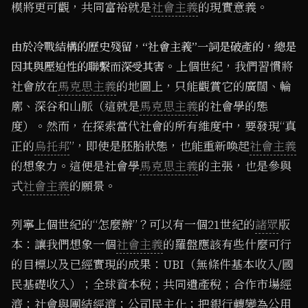
模將更可觀，共同富裕就是
社會主義
的現實意義。
由於冷戰結構的歷史殘留，“社會主義”一詞是破產的，總是
。上個世紀，我們習慣將
因其與壓迫性的聯繫而深受其害
社會放在
馬克思主義
的地圖上，只能觀賞它的廣闊、輪
廓、深谷和山脈（這就是
馬克思主義
的社會學的態
度）。然而，在探索當代社會的所有維度中，要發現“真
正的
烏托邦
”，即使是胚胎狀態，也能重新喚起
社會主義
的想象力。這便是社會學
馬克思主義
的主張，也是參與
式
社會主義
的願景。
列寧上個世紀的“怎麼辦”？可以有一個21世紀的
諸眾
版
本：讓我們想象一個
社會主義
的羅盤應該有些什麼可行
的目標以及已經實現的成果：UBI（無條件基本收入/國
民基礎收入）；全球資本稅；共同遺產稅；合作市場經
濟；社會與團結經濟；公司民主化；把銀行轉變為公用