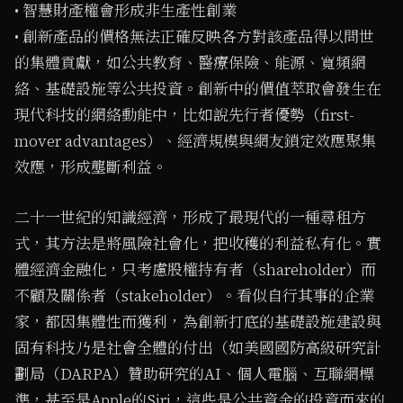
• 智慧財產權會形成非生產性創業
• 創新產品的價格無法正確反映各方對該產品得以問世
的集體貢獻，如公共教育、醫療保險、能源、寬頻網
絡、基礎設施等公共投資。創新中的價值萃取會發生在
現代科技的網絡動能中，比如說先行者優勢（first-
mover advantages）、經濟規模與網友鎖定效應聚集
效應，形成壟斷利益。
二十一世紀的知識經濟，形成了最現代的一種尋租方
式，其方法是將風險社會化，把收穫的利益私有化。實
體經濟金融化，只考慮股權持有者（shareholder）而
不顧及關係者（stakeholder）。看似自行其事的企業
家，都因集體性而獲利，為創新打底的基礎設施建設與
固有科技乃是社會全體的付出（如美國國防高級研究計
劃局（DARPA）贊助研究的AI、個人電腦、互聯網標
準，甚至是Apple的Siri，這些是公共資金的投資而來的