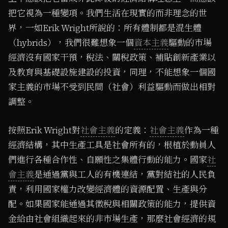
把它視為一種變項。我們生活在現實的而非理念的世
界，一如Erik Wright所說的：所有體制都是混生體
（hybrids），我們很難想象一個
資本主義
驅動的市場
經濟沒有國家干預，稅法、關稅政策、補貼創新產業以
及教育與基礎設施建設的投資，同理，不能想象一個國
家主義的市場不受到民間（社會）利益驅動而做出相對
調整。
按照Erik Wright對
社會主義
的定義：
社會主義
作為一種
經濟結構，其中生產工具是社會所有的，根植於動員人
們進行各種合作性、自願性之集體行動的能力。國家
社
會主義
是通過黨與工人的有機連結，黨對結社的人民負
責，利用國家權力改變經濟體的資源配置、生產與分
配。如果國家能通過其徵稅與相關政策的能力，提供資
金給由社會組織起來的非市場生產，那麼社會經濟的規