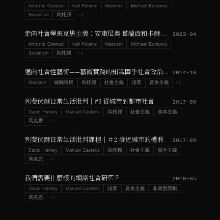
Antonio Gramsci
Karl Polanyi
Marxism
Michael Burawoy
Socialism
烏托邦
+
4
走向社會學馬克思主義：安東尼奧·葛蘭西和卡爾·波蘭尼的互補匯聚（三）
2023-04
Antonio Gramsci
Karl Polanyi
Marxism
Michael Burawoy
Socialism
烏托邦
+
4
邁向社會性藝術——藝術實踐的知識關乎社會政治過程的知識
2014-10
Marxism
城鄉移民
烏托邦
社會主義
諸眾
資本主義
+
2
列斐伏爾日常生活批判｜#3 從城市到都市社會
2017-09
David Harvey
Manuel Castells
烏托邦
社會主義
資本主義
馬克思
+
1
列斐伏爾日常生活批判課程｜＃2 接近城市的權利
2017-09
David Harvey
Manuel Castells
烏托邦
社會主義
資本主義
馬克思
+
1
我們需要什麼樣的網絡社會研究？
2018-05
David Harvey
Manuel Castells
諸眾
資本主義
非典型勞動
馬克思
+
1