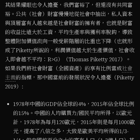
其結果耀眼也令人擔憂，我們富裕了，但還沒有共同富
裕。公共（社會）財富慢慢地從社會中抽出，私人資本
與頂層富有人越來越是社會財富的擁有者，也就是財富
的收益比遠大於工資，平均生產率與獲利率脫鈎，導致
整體附加價值流向一般受薪階層的比重也下降（也就形
成了Piketty所說的，利潤價值越大於生產價值，社會收
入即會越不平均：R>G）（Thomas Piketty 2017）。
如果我們將社會財富（全國資產）的享有比例當成
社會
主義
的指標，那中國當前的發展狀況令人擔憂（Piketty
2019）:
1978年中國的GDP佔全球的4%，2015年佔全球比例
的15%。中國的人均購買力/國民平均所得，以歐元
計，1978年為每月120歐元，2015年則是每月1000歐
元，提高了八倍之多，大致是歐美平均所得的1/3-