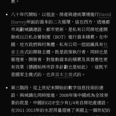
累。
八十年代開始，以租金、房產與建成環境進行
David
Harvey
所說的資本的二次循環，這在西方，透過都
市規劃城鎮建設、都市更新，是私有公司房地產開
發或以公私合營制度（BOT）進行資本積累。在中
國，地方政府與村集體、私有公司一起組織具有
社
會主義
式的開發主體。既是政策執行者，同時也是
管理者、開發者，對推動資本的積累及其普惠性更
有效果（德國柏林市許多計劃也是如此），這既不
是國家主義式的，也非
資本主義
式的。
第三階段，從上世紀末開始的數字信息技術的建
設，與城鎮化同時推進，2008年後中國成為全球榮
景的救星，中國的GDP至少有1/4來自房地產建設，
在2011-2013年的水泥用量超過了美國上一個世紀的