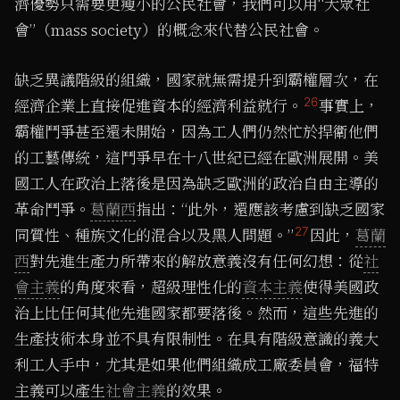
濟優勢只需要更瘦小的公民社會，我們可以用“大眾社
會”（mass society）的概念來代替公民社會。
缺乏異議階級的組織，國家就無需提升到霸權層次，在
26
經濟企業上直接促進資本的經濟利益就行。
事實上，
霸權鬥爭甚至還未開始，因為工人們仍然忙於捍衛他們
的工藝傳統，這鬥爭早在十八世紀已經在歐洲展開。美
國工人在政治上落後是因為缺乏歐洲的政治自由主導的
革命鬥爭。
葛蘭西
指出：“此外，還應該考慮到缺乏國家
27
同質性、種族文化的混合以及黑人問題。”
因此，
葛蘭
西
對先進生產力所帶來的解放意義沒有任何幻想：從
社
會主義
的角度來看，超級理性化的
資本主義
使得美國政
治上比任何其他先進國家都要落後。然而，這些先進的
生產技術本身並不具有限制性。在具有階級意識的義大
利工人手中，尤其是如果他們組織成工廠委員會，福特
主義可以產生
社會主義
的效果。