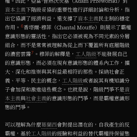
權。因此，亞當·普熱沃茨基（Adam Przeworski）對
資本主義
下階級妥協的重要性進行詳細討論和分析，指
出它協調了經濟利益，還支撐了
資本主義
民主制的穩定
6
作用。
香塔爾·穆菲（Chantal Mouffe）則展示了霸權
意識形態的靈活性，指出它必須被視為不同元素的分層
組合，而不是常常被理解為從上而下覆蓋所有底層階級
7
的濃密雲霧
。穆菲的解釋是，
工人階級
不能發展自己
的意識形態，而必須在現有意識形態的體系內工作，擴
大、深化和推崇與其利益最相符的那些。採納社會正
義、平等、民主的概念，
工人階級
或者說其有機知識分
子會加深和激進這些概念。也就是說，階級鬥爭不是
資
本主義
與
社會主義
的意識形態的鬥爭，而是霸權意識形
態的鬥爭。
可以理解為什麼
葛蘭西
會對提出潛在的，自我產生的反
霸權，基於
工人階級
的經驗和利益的替代霸權持保留態