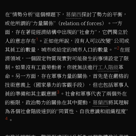
在“情勢分析”這個標題下，
葛蘭西
探討了勢力的平衡，
或他所謂的“力量關係”（relation of forces）。一方
面，存在著從經濟結構中出現的“社會力”，它們獨立於
1
人的意志存在
。正如他所說，沒有人可以改變“ 公司或
2
其員工的數量，城市或給定的城市人口的數量。 ”
在經
濟領域，一個固定物質現實對可能發生的事情設定了限
制。如果沒有工資勞動者，你就無法進行
工人階級
革
命。另一方面，存在軍事力量的關係，首先是在嚴格的
技術意義上（國家暴力的客觀手段），但也包括軍事人
3
員的準備和其主觀意願
。社會和軍事代表了兩個外在
的極限，政治勢力的關係在其中擺動，
葛蘭西
將其理解
為各個社會階級達到的“同質性、自我意識和組織程度”
4
。