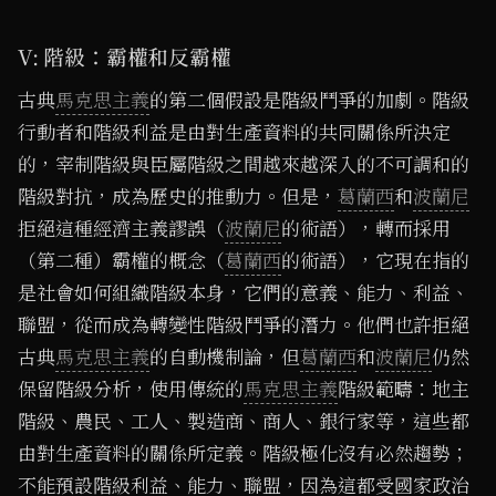
V: 階級：霸權和反霸權
古典
馬克思主義
的第二個假設是階級鬥爭的加劇。階級
行動者和階級利益是由對生產資料的共同關係所決定
的，宰制階級與臣屬階級之間越來越深入的不可調和的
階級對抗，成為歷史的推動力。但是，
葛蘭西
和
波蘭尼
拒絕這種經濟主義謬誤（
波蘭尼
的術語），轉而採用
（第二種）霸權的概念（
葛蘭西
的術語），它現在指的
是社會如何組織階級本身，它們的意義、能力、利益、
聯盟，從而成為轉變性階級鬥爭的潛力。他們也許拒絕
古典
馬克思主義
的自動機制論，但
葛蘭西
和
波蘭尼
仍然
保留階級分析，使用傳統的
馬克思主義
階級範疇：地主
階級、農民、工人、製造商、商人、銀行家等，這些都
由對生產資料的關係所定義。階級極化沒有必然趨勢；
不能預設階級利益、能力、聯盟，因為這都受國家政治