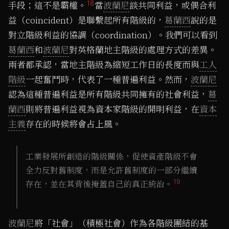
18
手段；這不是霸權。
當
波蘭尼
談共同利益，或偶合利
益（coincident）是聯繫起所有階級的，
葛蘭西
說的是
對立階級利益的協調（coordination）。我們可以看到
葛蘭西
和
波蘭尼
對英格蘭地主階級的處理方式的差異。
兩者都承認，當地主階級為縮短工作日的長度而與
工人
階級
一起奮鬥時，代表了一種普遍利益。然而，
波蘭尼
認為這種普遍利益是所有階級共同擁有的社會利益，
葛
蘭西
則將普遍利益視為資本家階級的開明利益，在
資本
主義
存在的時候將會占上風。
工業發展所創造的階級關係，促使資產階級不會
全力反對舊制度，而是允許舊制度的一部分繼續
19
存在，並在其背後掩蓋自己的真正統治。
波蘭尼
將「社會」（積極社會）作為各階級團結的基