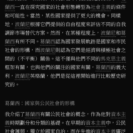
蘭西
一直在探究國家的社會形態轉型為
社會主義
的條件
和可能性。當然，某些國家提供了更大的機會。同樣
地，
波蘭尼
根據它們提供的自由程度來評估不同的自我
調節市場替代方案。然而，在某種程度上，
波蘭尼
和
葛
蘭西
有所不同。
葛蘭西
認為國家發展軌跡是國家和市民
社會的形構，而
波蘭尼
則認為它們是經濟與積極社會之
間的（不平衡）關係。這不僅與他們不同的
馬克思主義
框架有關，也與他們的關注的國家有關，
葛蘭西
的義大
利，
波蘭尼
英格蘭，他們是從這裡開始進行比較歷史研
究的。
葛蘭西：國家與公民社會的形構
我介紹了
葛蘭西
有關公民社會的概念，作為他對
資本主
義
時期劃分和分類的基礎。在早期的
資本主義
中，公民
社會薄弱，獨立於國家自治，而在先進的
資本主義
廣泛