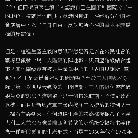
作”，但同樣原因也讓工人認識自己在國家和國際分工中
的地位，這就是他們共同意識的良知，在經濟分化的社
會底層中，為了自身自由，反對無所不在的
資本主義
霸
權的反霸權。
但是，這種生產主義的意識形態是否足以在公民社會的
戰壕里激發一場
工人階級
的陣地戰，與同盟階級結合起
來？其他階級沒有被以生產為中心的世界的思想所 “感
動”，不正是委員會運動的問題嗎？至於
工人階級
本身，
除了第一次世界大戰後的一段時期，
工人階級
何曾有過
委員會的想法？這難道不是一個特殊時期，不僅是政治
危機，而且是新興汽車工業內技術工人統治的特例？一
旦福特主義到來，任何頌揚生產的誘惑都被扼殺了。義
大利工人並沒有像
葛蘭西
所希望的那樣接受福特主義作
為一種新的更高的生產形式，而是在1960年代和1970年