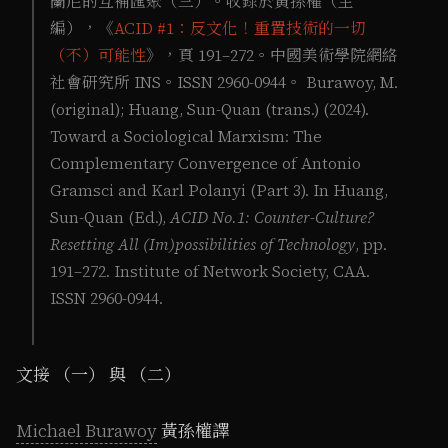
蘭尼的互補匯聚（三）。收錄於黃孫權（主
編），《
ACID #1：反文化！重置技術的一切
（不）可能性
》，頁 191–272。中國美術學院網絡
社會研究所 INS。ISSN 2960-0944。 Burawoy, M.
(original); Huang, Sun-Quan (trans.) (2024).
Toward a Sociological Marxism: The
Complementary Convergence of Antonio
Gramsci and Karl Polanyi (Part 3). In Huang,
Sun-Quan (Ed.),
ACID No.1: Counter-Culture?
Resetting All (Im)possibilities of Technology
, pp.
191–272. Institute of Network Society, CAA.
ISSN 2960-0944.
文接 （一） 與 （二）
Michael Burawoy
黃孫權譯