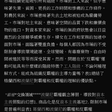
市場經驗更能吸引所有階級。市場對工人來說，似乎意
味著失業、貧困、更長的工作時間和慘痛的工作條件。
對農民來說，市場意味著失去土地和被迫成為雇傭勞
工。市場對地主來說，意味著空間的品質下跌和廉價食
物的進口。對資本家來說，市場的無政府狀態會以日益
激烈的全球競爭威脅生存。婦女在工作和家務的加速中
面對市場，面臨著雙重負擔。每個人都因為市場的不受
限制會導致環境破壞、全球變暖、有毒廢棄物、自由時
間被殖民等等而深受其害。然而，問題在於“反霸權”運
動可能具有什麼樣的階級特徵？
工人階級
，不論何種理
解方式，能成為組織反霸權的主導力量嗎？表1總結了
格蘭西和
波蘭尼
對霸權和反霸權的理解的優缺點。
****
波蘭尼
霸權觀念薄弱，導致對
資本
*交換領域
*霸權
主義
弱點的幻想1. 商品化是反
資本主義
基地2. 限制市場
是普遍利益表1
葛蘭西
和
波蘭尼
的霸權和反霸權