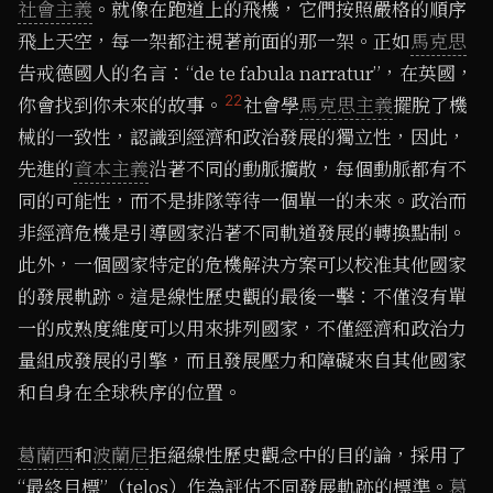
社會主義
。就像在跑道上的飛機，它們按照嚴格的順序
飛上天空，每一架都注視著前面的那一架。正如
馬克思
告戒德國人的名言：“de te fabula narratur”，在英國，
22
你會找到你未來的故事。
社會學
馬克思主義
擺脫了機
械的一致性，認識到經濟和政治發展的獨立性，因此，
先進的
資本主義
沿著不同的動脈擴散，每個動脈都有不
同的可能性，而不是排隊等待一個單一的未來。政治而
非經濟危機是引導國家沿著不同軌道發展的轉換點制。
此外，一個國家特定的危機解決方案可以校准其他國家
的發展軌跡。這是線性歷史觀的最後一擊：不僅沒有單
一的成熟度維度可以用來排列國家，不僅經濟和政治力
量組成發展的引擎，而且發展壓力和障礙來自其他國家
和自身在全球秩序的位置。
葛蘭西
和
波蘭尼
拒絕線性歷史觀念中的目的論，採用了
“最終目標”（telos）作為評估不同發展軌跡的標準。
葛