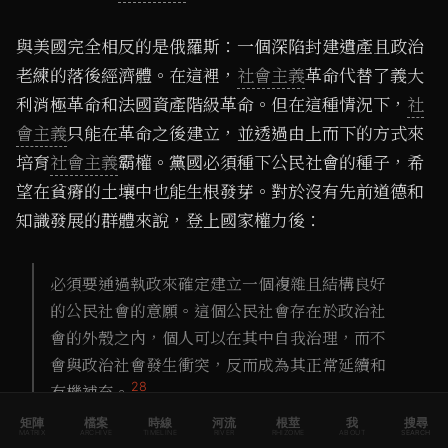
與美國完全相反的是俄羅斯：一個深陷封建遺產且政治
老練的落後經濟體。在這裡，
社會主義
革命代替了義大
利消極革命和法國資產階級革命。但在這種情況下，
社
會主義
只能在革命之後建立，並透過由上而下的方式來
培育
社會主義
霸權。黨國必須種下公民社會的種子，希
望在貧瘠的土壤中也能生根發芽。對於沒有先前道德和
知識發展的群體來說，登上國家權力後：
必須要通過執政來確定建立一個複雜且結構良好
的公民社會的意願。這個公民社會存在於政治社
會的外殼之內，個人可以在其中自我治理，而不
會與政治社會發生衝突，反而成為其正常延續和
28
有機補充。
矩陣
檔案
時線
河流
根莖
我
搜尋
MATRIX
ARCHIVE
TIMELINE
RIVER
RHIZOME
ABOUT
SEARCH