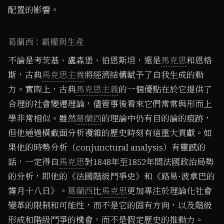
配置的影響。
葛蘭西：霸權與生產
不論是考茨基、盧森堡、伯恩斯坦，還是
馬克思
和恩格
斯，古典
馬克思主義
將經濟結構賦予了自我生成的動
力。實際上，古典
馬克思主義
的一個優點在於它提供了
合理的社會變遷理論，儘管事後看來它們常常與形而上
學非常相似。雖然
葛蘭西
的理論中仍有目的論的痕跡，
但他通過橫截面分析複雜的歷史時刻有這重大貢獻。如
果他的時勢分析（conjunctural analysis）有靈感的
話，一定得自
馬克思
對1848年至1852年間法國政治局勢
的分析，即他的《法國階級鬥爭史》和《路易·波拿巴的
霧月十八日》。
葛蘭西
比
馬克思
更加專注於理論化社會
變革的限制和可能性，而不是它的固有方向，以及階級
形成和階級鬥爭的機會，而不是假定歷史的推動力。