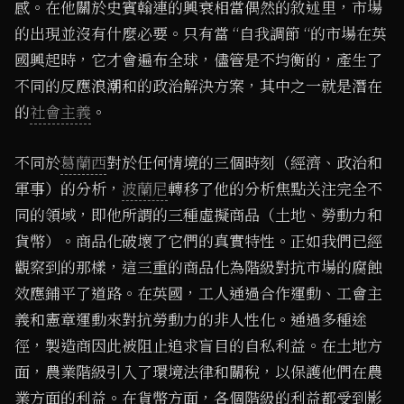
感。在他關於史賓翰連的興衰相當偶然的敘述里，市場
的出現並沒有什麼必要。只有當 “自我調節 “的市場在英
國興起時，它才會遍布全球，儘管是不均衡的，產生了
不同的反應浪潮和的政治解決方案，其中之一就是潛在
的
社會主義
。
不同於
葛蘭西
對於任何情境的三個時刻（經濟、政治和
軍事）的分析，
波蘭尼
轉移了他的分析焦點关注完全不
同的領域，即他所謂的三種虛擬商品（土地、勞動力和
貨幣）。商品化破壞了它們的真實特性。正如我們已經
觀察到的那樣，這三重的商品化為階級對抗市場的腐蝕
效應鋪平了道路。在英國，工人通過合作運動、工會主
義和憲章運動來對抗勞動力的非人性化。通過多種途
徑，製造商因此被阻止追求盲目的自私利益。在土地方
面，農業階級引入了環境法律和關稅，以保護他們在農
業方面的利益。在貨幣方面，各個階級的利益都受到影