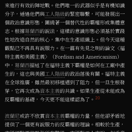
來進行有效的陣地戰。他們唯一的武器似乎是有機知識
分子，通過他們與
工人階級
的緊密聯繫，可能發展出一
個政治意識形態，圍繞著一個替代性的霸權形成集體意
志。根據
葛蘭西
的說法，這樣的意識形態必須基於實踐
性地改造自然的核心，集中在生產組織上。但今天這種
觀點已不再具有說服力。在一篇有先見之明的論文〈福
特主義和美國主義〉（Fordism and Americanism）
中，
葛蘭西
描述了在福特主義下霸權是如何在工廠中產
生的，這也與美國
工人階級
的政治落後有關。福特主義
在全球推廣，雖然最初移植遇到了阻力，但一旦生根發
芽，它再次成為
資本主義
的共識。如果生產從未能成為
20
反霸權的基礎，今天更不能這樣認為了。
波蘭尼
或許不欣賞
資本主義
霸權的力量，但他卻矛盾地
提供了一個更有說服力的反霸權的理論。相較於生產，