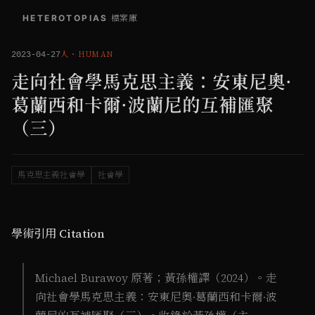
HETEROTOPIAS
/
檔案庫
人
・
HUMAN
2023-04-27
走向社會學馬克思主義：安東尼奧·
葛蘭西和卡爾·波蘭尼的互補匯聚
（三）
馬克思主義社會學
社會學
學術引用 Citation
Michael Burawoy 原著；黃孫權譯（2024）。走
向社會學馬克思主義：安東尼奧·葛蘭西和卡爾·波