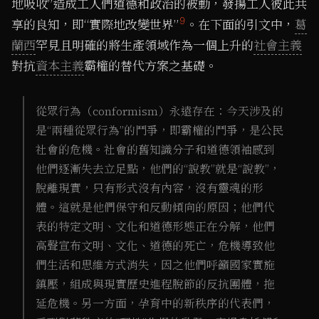
地吸收”造成工人們道德和政治的被動，發揚工人彼此共
9
享的良知，即“實際地改變世界”
。在下面的引文中，
葛
蘭西
罕見且明確的將生產領域作為一個上升的
社會主義
對抗
資本主義
霸權的替代方案之基礎。
從眾行為（conformism）永遠存在：今天涉及的
是“兩種從眾行為”的鬥爭，即霸權的鬥爭，是公民
社會的危機。社會的舊知識分子和道德領袖感到
他們逐漸失去立足點，他們的“說教”就是“說教”，
脫離現實，只有形式沒有內容，沒有靈魂的形
體。這就是他們保守和反動傾向的原因；他們代
表的特定文明、文化和道德形態正在分解，他們
高聲宣布文明、文化、道德的死亡，危機導致他
們生活和思維方式消失，因之他們呼籲國家實施
鎮壓，組成與現實歷史進程脫節的反抗團體，拖
延危機。另一方面，孕育中的新秩序的代表們，