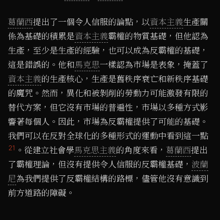
葛蘭西
提出了一個令人信服的論點，以
資本主義
生產關
係為基礎的積累是
資本主義
霸權的物質基礎，但他認為
生產，至少是生產的經驗，也可以成為反霸權的基礎，
這是錯誤的。他和
馬克思
一樣認為市場是表象，掩蓋了
資本主義
的生產核心，生產是舊秩序衰亡和新秩序基礎
的魔咒。然而，異化和被剝削的勞動力可能激發有限的
替代方案，但它沒有市場的普遍性，市場以多種方式影
響著每個人。因此，市場為反霸權提供了可能的基礎。
我們可以在反對全球化的多種形式的運動中看到這一點
21
。從建立社會學
馬克思主義
的角度來看，
葛蘭西
提出
了霸權理論，但沒有提供令人信服的反霸權基礎，
波蘭
尼
為我們提供了反霸權結構的路標，儘管他沒有意識到
前方道路的障礙。