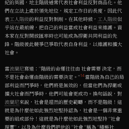
紀的英國，地主階級通常代表社會利益反對商品化。他
們在立法上處於領先地位，規定工作日的長度，因此代
表
工人階級
的利益反對剝削。在其他時候，
工人階級
似
乎站在最前線，把自己的利益當成社會利益來維護。資
本家在反對開放匯率時也可能成為捍衛共同利益的先
鋒。階級彼此競爭已爭取代表自身利益，以維護和擴大
社會。
當
波蘭尼
寫道：”階級的命運往往由 社會需要 決定，而
14
不是社會命運由階級的需要決定。”
當階級為自己的局
部利益而鬥爭時，他們將是無效的，但當他們為捍衛或
擴大社會而鬥爭時，他們可能會更成功。換句話說，對
波蘭尼
來說，社會是超然的歷史範疇，而不是階級！這
就是為什麼他如此強烈地堅持認為，社會是一個非常重
要的組成部分！這就是為什麼他如此強烈地堅持 “社會
現實”，以及為什麼我們把他的 “社會 “稱為 “積極社