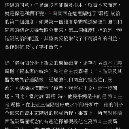
階級的同意。但是讓步不能傷及根本，就資本家而言，
5
就是保證利潤不變。
葛蘭西
在這裡闡述了“霸權”統治
的第二個維度。如果第一個維度是霸權透過強制強制和
同意的結合與獨裁區分開來，第二個維度則指的是一種
階級統治的配置，其協商妥協取代了不可調和的利益，
合作對抗取代了零和衝突。
除了這兩個分析上獨立的霸權維度，還存在著
資本主義
霸權（資本家的統治）和
社會主義
霸權（
工人階級
及其
盟友成為普遍階級，通過強制和同意的組合進行統
治）。格蘭西僅暗示了後者，我將在下文中進一步闡
述。因此，當討論”霸權”時，他幾乎總是指的是
資本主
義
霸權。在上述三個階級形成水平的分析中，他的例子
全部來自資本家階級的形成過程。事實上，所有對
葛蘭
西
階級霸權概念的有趣詮釋都假設他在寫
資本主義
霸