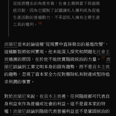
從經濟體系的角度來看，社會主義與當下局面徹
底切割，因為它擺脫了試圖讓私人獲利成為促進
生產活動的普遍動力，不承認私人擁有主要生產
16
工具的權利。
波蘭尼
並未討論這種“從現實中直接發出的基進改變”，
這種斷裂將如何實現。他未能深入探究和問題化
社會主
17
義
過渡的原因，在於他不能欣賞階級統治的力量。
波
蘭尼
談論到工業文明本身的固有趨勢，而不是
資本主義
的趨勢，忽視了資本家全力反對廢除私有財產或堅持追
求利潤的事實。
對於
波蘭尼
來說，在
資本主義
裡，任何階級都可代表自
身利益來作為普遍或社會的利益。這不是資本家的特
權！
波蘭尼
談論到階級代表普遍利益並不是鞏固統治的