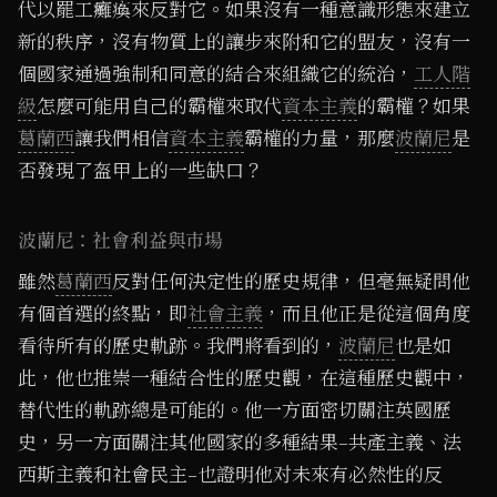
代以罷工癱瘓來反對它。如果沒有一種意識形態來建立
新的秩序，沒有物質上的讓步來附和它的盟友，沒有一
個國家通過強制和同意的結合來組織它的統治，
工人階
級
怎麼可能用自己的霸權來取代
資本主義
的霸權？如果
葛蘭西
讓我們相信
資本主義
霸權的力量，那麼
波蘭尼
是
否發現了盔甲上的一些缺口？
波蘭尼：社會利益與市場
雖然
葛蘭西
反對任何決定性的歷史規律，但毫無疑問他
有個首選的終點，即
社會主義
，而且他正是從這個角度
看待所有的歷史軌跡。我們將看到的，
波蘭尼
也是如
此，他也推崇一種結合性的歷史觀，在這種歷史觀中，
替代性的軌跡總是可能的。他一方面密切關注英國歷
史，另一方面關注其他國家的多種結果–共產主義、法
西斯主義和社會民主–也證明他对未來有必然性的反