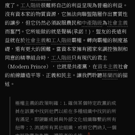
度了。
工人階級
很難將自己的利益呈現為普遍的利益。
沒有資本家的物質資源，它無法向聯盟階層作出實質性
的讓步，但它仍然必須說服農民和
中產階級
為
社會主義
而奮鬥。它所能做的就是聲稱(承諾！)，盟友的長遠利
益就在於
社會主義
和
工人階級
霸權。轉向霸權的制度基
礎，還有更大的困難。當資本家擁有國家來調控強制和
同意的精準組合時，
工人階級
只有現代的君主
（Modern Prince），也就是共產黨，在
資本主義
社會
的前線鑄造平等、正義和民主。讓我們聆聽
葛蘭西
的描
述。
極權主義的政策明確：1. 確保某個特定政黨的成
員在該黨中找到他們以前在多種組織中找到的所
有滿足，即隔斷成員與外部文化組織聯繫的所有
紐帶；2. 消滅所有其他組織，或將它們納入一個
8