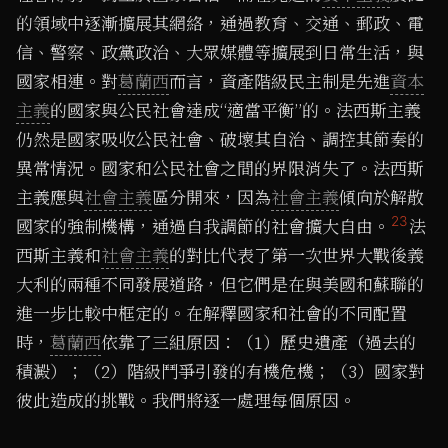
的領域中逐漸擴展其網絡，通過教育、交通、郵政、電
信、警察、政黨政治、大眾媒體等擴展到日常生活，與
國家相連。對
葛蘭西
而言，資產階級民主制是先進
資本
主義
的國家與公民社會達成“適當平衡”的。法西斯主義
仍然是國家吸收公民社會、破壞其自治、調控其節奏的
異常情況。國家和公民社會之間的界限消失了。法西斯
主義應與
社會主義
區分開來，因為
社會主義
傾向於解散
23
國家的強制機構，通過自我調節的社會擴大自由。
法
西斯主義和
社會主義
的對比代表了第一次世界大戰後義
大利的兩種不同發展道路，但它們是在與美國和蘇聯的
進一步比較中框定的。在解釋國家和社會的不同配置
時，
葛蘭西
依靠了三組原因：（1）歷史遺產（過去的
積澱）；（2）階級鬥爭引發的有機危機；（3）國家對
彼此造成的挑戰。我們將逐一處理每個原因。