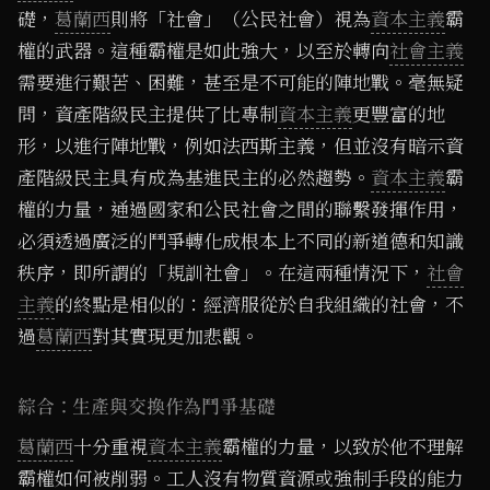
礎，
葛蘭西
則將「社會」（公民社會）視為
資本主義
霸
權的武器。這種霸權是如此強大，以至於轉向
社會主義
需要進行艱苦、困難，甚至是不可能的陣地戰。毫無疑
問，資產階級民主提供了比專制
資本主義
更豐富的地
形，以進行陣地戰，例如法西斯主義，但並沒有暗示資
產階級民主具有成為基進民主的必然趨勢。
資本主義
霸
權的力量，通過國家和公民社會之間的聯繫發揮作用，
必須透過廣泛的鬥爭轉化成根本上不同的新道德和知識
秩序，即所謂的「規訓社會」。在這兩種情況下，
社會
主義
的終點是相似的：經濟服從於自我組織的社會，不
過
葛蘭西
對其實現更加悲觀。
綜合：生產與交換作為鬥爭基礎
葛蘭西
十分重視
資本主義
霸權的力量，以致於他不理解
霸權如何被削弱。工人沒有物質資源或強制手段的能力