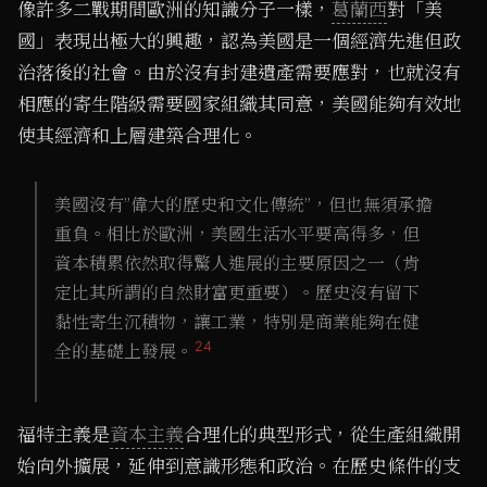
像許多二戰期間歐洲的知識分子一樣，
葛蘭西
對「美
國」表現出極大的興趣，認為美國是一個經濟先進但政
治落後的社會。由於沒有封建遺產需要應對，也就沒有
相應的寄生階級需要國家組織其同意，美國能夠有效地
使其經濟和上層建築合理化。
美國沒有”偉大的歷史和文化傳統”，但也無須承擔
重負。相比於歐洲，美國生活水平要高得多，但
資本積累依然取得驚人進展的主要原因之一（肯
定比其所謂的自然財富更重要）。歷史沒有留下
黏性寄生沉積物，讓工業，特別是商業能夠在健
24
全的基礎上發展。
福特主義是
資本主義
合理化的典型形式，從生產組織開
始向外擴展，延伸到意識形態和政治。在歷史條件的支