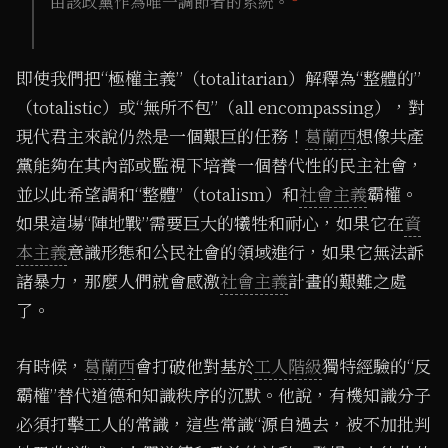
由該政黨作為唯一調節者的系統。
即使我們把“極權主義”（totalitarian）解釋為“整體的”
（totalistic）或“無所不包”（all encompassing），對
現代君主來說仍然是一個艱巨的任務！
葛蘭西
想像共產
黨能夠在其內部或監視下培養一個替代性的民主社會，
並以此希望調和“整體”（totalism）和
社會主義
霸權。
如果這場“陣地戰”需要巨大的犧牲和耐心，如果它在
資
本主義
意識形態和公民社會的領域進行，如果它無法訴
諸暴力，那麼人們就會感激
社會主義
計畫的艱難之處
了。
有時候，
葛蘭西
會打破他對基於
工人階級
獨特經驗的“反
霸權”替代道德和知識秩序的沉默。他說，有機知識分子
必須打擊工人的常識，這些常識“源自過去，被不加批判