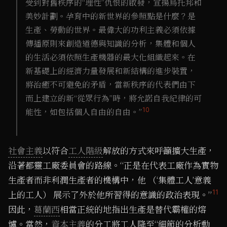
受到對舊秩序的“理性”仇恨的啟發，宣揚烏托邦和
美妙計劃。孕育中的新世界的參照點是什麼？是
生產、勞動的世界。最偉大的功利主義必須依據
傳播原則來創造道德與知識的分析，集體和個人
的生活必須依照生產機器的最大化組織起來。在
新基礎上的經濟力量發展和新結構的進步裝置，
將治癒不可避免的矛盾，當新秩序的代表們由下
而上建立的新“從眾行為”時，將允諾自我紀律的可
10
能性，如包括個人自由的自由。”
社會主義
以符合
工人階級
解放的方式來呼籲擴大生產，
沿著都靈工廠委員會的路線。“正是在代表工廠作為實物
生產者而非利潤生產者的機構中，他 （‘集體工人’意義
11
上的工人） 展示了外於他所習得的意識的政治表現。”
因此，
葛蘭西
相當正統的地指出生產是替代霸權的熔
爐。當然，
資本主義
的分工將工人降至“細節的分析動