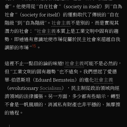
會”。他使用從 “自在社會 “（society in itself）到 “自為
社會 “（society for itself）的運動取代了傳統的 “自在
階級 “到 “自為階級”。
社會主義
不是別的，而是實現其
潛力的社會： “
社會主義
本質上是工業文明中固有的趨
勢，即通過有意識地使市場從屬於民主社會來超越自我
15
調節的市場 “
。
這裡不止一點目的論的味道!
社會主義
可能不是必然的，
但 “工業文明的固有趨勢 “也不遠矣。我們想起了愛德
華-伯恩斯坦（Eduard Bernstein）的進化
社會主義
（evolutionary
Socialism
），民主制從政治領域向經
濟領域的法律擴張。另一方面，多少都有些暗示，轉型
不會是一帆風順的，消滅私有財產也非平穩的、無摩擦
的過程。