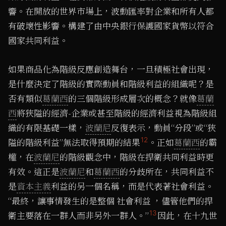
響。在開放的世界市場上，波動匯率對企業和所有人都
有破壞性影響。構建了由中央銀行保護國家貨幣以符合
國家共同利益。
如果商品化為階級反應創造舞台，一旦積極社會出現，
是什麼決定了階級的實際動員和階級利益的組織呢？是
否有類似
葛蘭西
的三個階級形成層次的概念？就像
葛蘭
西
將狹隘的經濟-企業或甚至階級的經濟利益視為階級組
織的有限基礎一樣，
波蘭尼
反復表示，動員“分段”或“狹
12
隘的階級利益”無法取得預期的結果
。正如
葛蘭西
的霸
權，在
波蘭尼
的階級觀念中，階級在捍衛共同利益時更
有效。這正是
波蘭尼
和
葛蘭西
的分歧所在，共同利益不
是
資本主義
利益的另一個名稱，而是代表著社會利益。
“最終，讓事情發生的是整個 社會利益 ，儘管他們的捍
13
衛主要落在一群人而非另外一群人。”
因此，在十九世