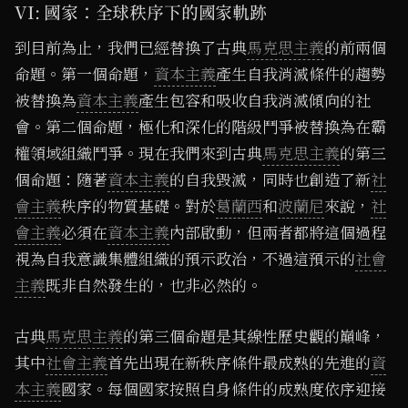
VI: 國家：全球秩序下的國家軌跡
到目前為止，我們已經替換了古典
馬克思主義
的前兩個
命題。第一個命題，
資本主義
產生自我消滅條件的趨勢
被替換為
資本主義
產生包容和吸收自我消滅傾向的社
會。第二個命題，極化和深化的階級鬥爭被替換為在霸
權領域組織鬥爭。現在我們來到古典
馬克思主義
的第三
個命題：隨著
資本主義
的自我毀滅，同時也創造了新
社
會主義
秩序的物質基礎。對於
葛蘭西
和
波蘭尼
來說，
社
會主義
必須在
資本主義
內部啟動，但兩者都將這個過程
視為自我意識集體組織的預示政治，不過這預示的
社會
主義
既非自然發生的，也非必然的。
古典
馬克思主義
的第三個命題是其線性歷史觀的巔峰，
其中
社會主義
首先出現在新秩序條件最成熟的先進的
資
本主義
國家。每個國家按照自身條件的成熟度依序迎接