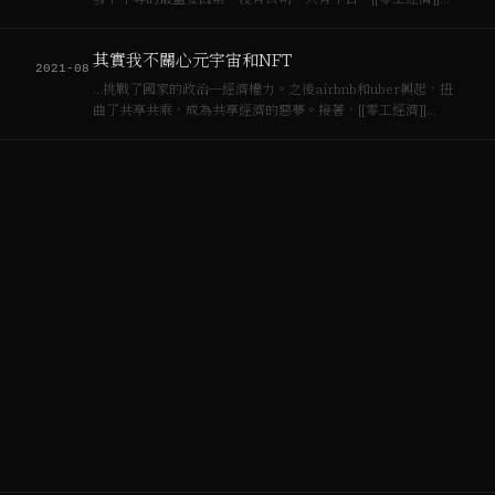
（Gig economy）以及[[非典型勞動]]（precarious
workers），他們沒有工會，沒有社會福利保障網絡，沒有與
其實我不關心元宇宙和NFT
資方的協商機…
2021-08
…挑戰了國家的政治─經濟權力。之後airbnb和uber興起，扭
曲了共享共乘，成為共享經濟的惡夢。接著，[[零工經濟]]
（Gig economy）成為現實，卻美其名自主工作、斜槓青年，
創意工作者，總的來說就是國家社會全面退出，一切成敗靠自
己，於是有了 美團小哥的悲…