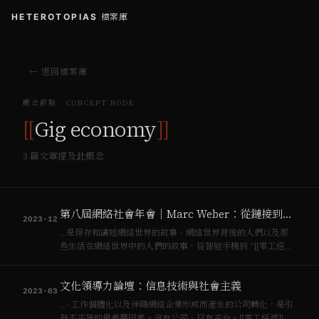
HETEROTOPIAS
/
檔案庫
← 返回檔案庫
概念節點 · CONCEPT NODE
[[
Gig economy
]]
3
篇文章提及此概念
第八屆網絡社會年會｜Marc Weber：從鏈接到人工智能 ─ 在超媒體夢想中的多媒體及其根源
2023-12
…是保存和講述網絡世界的故事、網絡世界背後的人們以及那
些生活在網絡世界中的人們的故事，從智能手機到 “[[零工經
濟]]”（Gig economy），他們的生活因網絡世界而改變，博物
館約四分之一的展廳都以網絡和移動設備為主題，並通過現場
文化領導力論壇：信息技術與社會主義
活動、出版物和視頻吸引廣大觀衆…
2023-03
…- 工作個體化以及伴隨網絡企業形成而產生的公司轉化，是引
發不平等的最重要因素。沒有公司，只有平台。[[零工經濟]]