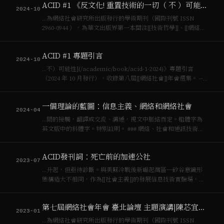
ACID #1 《反⽂化! 重置技術的一切（ 不 ）可能性》 正式發行
2024-10
…為網絡社會研究所出版發行的學術期刊（國際刊號 ISSN
2960-0944 ），為華文出版界第一本關注[[技術哲學]]、[[網絡社
會]]、媒介文化研究的刊物。若持有INS發行在OP鏈上的
COOP 六枚以上，將可以瀏覽[下載各期簡繁體版PDF以及
ACID #1 專題引言
EPUB格式…
2024-10
…不）可能性](/academic/book/acid-1-2024)》專題引言
（2024 年 10 月發行），收錄第八屆[[網絡社會]]年會選集。 ---
AI與ChatGPT的興起，自然語言的歷史（語料庫）與使用自然
語言的能力（/prompt提示）成…
一個理論的藍圖：信息主義、網絡和網絡社會
2024-04
…間的接觸，翻譯成交流、溝通，視文中脈絡而定。粗體字為
英文版中的斜體字。特別註明。 ### 網絡、社會和通訊技術
[[網絡社會]]是由基於微電子的資訊和通訊技術所驅動的網絡構
成的社會結構。所謂社會結構，在我的理解中指的是人在生
ACID發刊詞：死亡前的加速公社
產、消費、再生産、經驗和…
2023-07
…升起，但亟待診斷。與美蘇冷戰後新崛起灣區─矽谷意識形
態構造大不相同，作為[[社會主義]]的發展信息技術實驗場，中
國特色的[[網絡社會]]的意識形態乃由一系列的國家主導或容許
實驗的策略所構成：山寨、盜版、強大的分包轉包製造能力、
第七屆網絡社會年會 臺北論壇 主題演講|陳芯宜：時間與沉浸，從藝術家紀錄片到VR的創作
社會關係交易化、社交媒體進入公…
2023-01
…為網絡社會研究所出版發行的學術期刊（國際刊號 ISSN