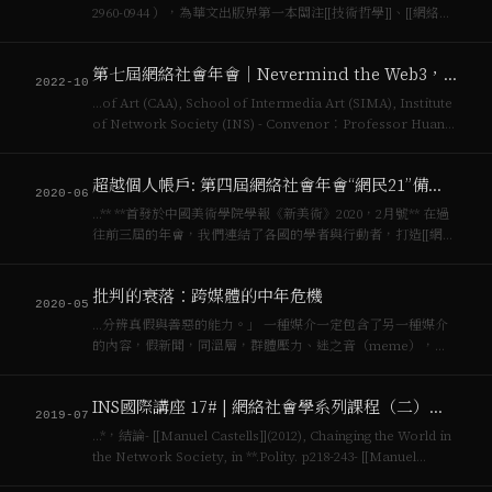
2960-0944 ），為華文出版界第一本關注[[技術哲學]]、[[網絡社
會]]、媒介文化研究的刊物。若持有INS發行在OP鏈上的
COOP 六枚以上，將可以瀏覽[下載各期簡繁體版PDF以及
第七屆網絡社會年會｜Nevermind the Web3，Here’s the P2P！
EPUB格式…
2022-10
…of Art (CAA), School of Intermedia Art (SIMA), Institute
of Network Society (INS) - Convenor：Professor Huang
Sunquan - Academic Commi…
超越個人帳戶: 第四屆網絡社會年會“網民21”備忘錄
2020-06
…** **首發於中國美術學院學報《新美術》2020，2月號** 在過
往前三屆的年會，我們連結了各國的學者與行動者，打造[[網絡
社會]]的批判理論及行動網絡。網絡社會研究所成立以來，除了
持續組織新形式的知識生產方式，如**黑客松、合作松、科幻
批判的衰落：跨媒體的中年危機
寫作松、寫作工…
2020-05
…分辨真假與善惡的能力。」 一種媒介一定包含了另一種媒介
的內容，假新聞，同溫層，群體壓力、迷之音（meme），都
不是當今的[[網絡社會]]才有的，在歷史上都以不同的技術/媒
介/內容出現過。技術創造了新環境，在新環境使得我們麻木且
INS國際講座 17# | 網絡社會學系列課程（二）：認同的力量
依賴之前，對抗習慣了的刺激與技…
2019-07
…*，結論- [[Manuel Castells]](2012), Chainging the World in
the Network Society, in **.Polity. p218-243- [[Manuel
Castells]](2012), Beyound…