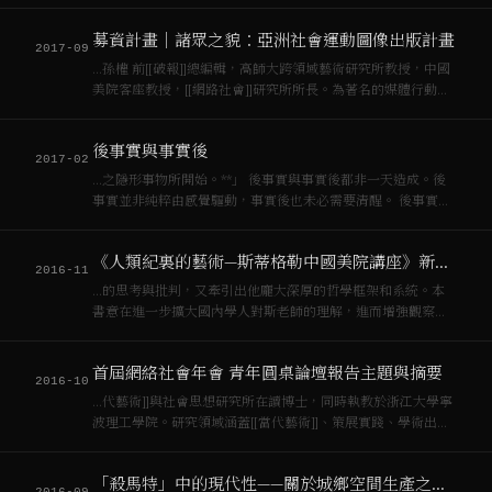
點，他們如何面對[[網絡社會]]壓力的時候，如何能夠生存下
去，還能進入書展，以及更重要的是如何在收支上平衡，能夠
募資計畫｜諸眾之貌：亞洲社會運動圖像出版計畫
生存，這個是最難的，這是非常有價值的經驗…
2017-09
…孫權 前[[破報]]總編輯，高師大跨領域藝術研究所教授，中國
美院客座教授，[[網路社會]]研究所所長。為著名的媒體行動與
[[網絡社會]]研究者。目前為[[諸眾之貌]]的計畫召集人。 王
岩 中國美院跨媒體學院博士班。參與[[諸眾]]的採訪，影片製作
後事實與事實後
等工作。…
2017-02
…之隱形事物所開始。**」 後事實與事實後都非一天造成。後
事實並非純粹由感覺驅動，事實後也未必需要清醒。 後事實是
[[網絡社會]]的造成的結果之一。如[[東浩紀]]（[[Hiroki
Azuma]]）的解釋，因為人類不再是亞里斯多德所謂的政治動
《人類紀裏的藝術—斯蒂格勒中國美院講座》新書出版
物，而…
2016-11
…的思考與批判，又牽引出他龐大深厚的哲學框架和系統。本
書意在進一步擴大國內學人對斯老師的理解，進而增強觀察和
批判中國當下的[[網絡社會]]新狀況的武器。 斯蒂格勒在中國美
院講座 2015年2月26日至3月4日 斯蒂格勒講座 （中國美術學院
首屆網絡社會年會 青年圓桌論壇報告主題與摘要
南山校區） 2…
2016-10
…代藝術]]與社會思想研究所在讀博士，同時執教於浙江大學寧
波理工學院。研究領域涵蓋[[當代藝術]]、策展實踐、學術出
版、及[[網絡社會]]研究。創立偏飛設計事務所。2013年加入由
黃孫權教授策劃的“諸衆之貌”亞洲藝術研究計劃至今。 Liu
「殺馬特」中的現代性——關於城鄉空間生產之社會展示
Yihong w…