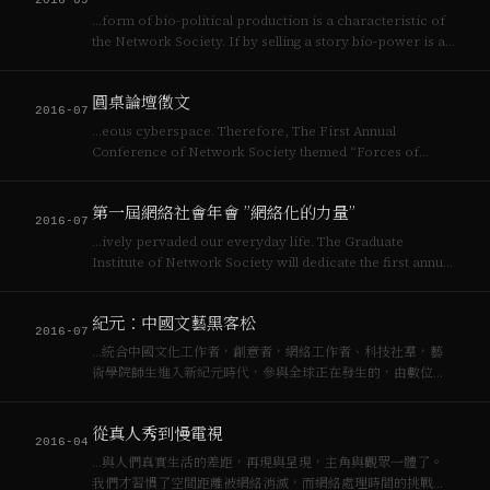
2016-09
…form of bio-political production is a characteristic of
the Network Society. If by selling a story bio-power is a
means of imagining a…
圓桌論壇徵文
2016-07
…eous cyberspace. Therefore, The First Annual
Conference of Network Society themed “Forces of
Reticulation” would take place during 14-…
第一屆網絡社會年會 ”網絡化的力量”
2016-07
…ively pervaded our everyday life. The Graduate
Institute of Network Society will dedicate the first annual
international conference the…
紀元：中國文藝黑客松
2016-07
…統合中國文化工作者，創意者，網絡工作者、科技社羣，藝
術學院師生進入新紀元時代，參與全球正在發生的，由數位文
化，媒體技術與[[網絡社會]]所結構的新生產力中，由是，也將
是人文藝術的新高峯。謂之紀元（epoch)。 預計在三年內，籌
從真人秀到慢電視
劃七次[[黑客松]]。…
2016-04
…與人們真實生活的差距，再現與呈現，主角與觀眾一體了。
我們才習慣了空間距離被網絡消滅，而網絡處理時間的挑戰才