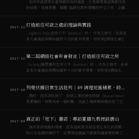
…他的作品總是生產情感技術的過程，也是高度凝結情感技術
的結果。透過身體 – 個體- 臨時社群所建構的中空之地，企圖回
應當代[[網絡社會]]的核心問題：當演算政體用大歷史，社會道
德，教科書，社交媒體來製造記憶，當科技用大數據的關係資
打造前往可欲之處的理論與實踐
料表來演算和預測社會行為關係…
2017-11
…right to buy)並非公平（justice）的。 作為主辦方，我希望
本次會議能夠開始面對今日的都市現實。特別是[[網絡社會]]，
資訊技術，智慧城市與全球物流所帶來的不可分割的抽象統治
力量，**任何一個分科學門已然無法掌握全局**，這是我們希望
第二屆網絡社會年會發言｜打造前往可欲之所
能夠…
2017-11
…to buy)購買權利並非公平（justice）的。 作為主辦方，我希
望本次會議能夠開始面對今日的都市現實。特別是[[網絡社
會]]，資訊技術，智慧城市與全球物流所帶來的不可分割的抽象
統治力量，任何一個分科學門已然無法掌握全局，這是我們希
列斐伏爾日常生活批判｜#9 清理地基積累，時刻與技術宰制的日常生活
望能夠號召跨領…
2017-10
…積的，因為消耗掉了，但是工業的線性時間（linear time）
是累積的。柯斯特有一個判斷，他說工業時期時間決定了空
間，[[網絡社會]]時期空間決定了時間，很大的可能就來自[[列
斐伏爾]]。什麼叫做時間決定空間，這和形式吸納（formal
真正的「地下」書店：專訪夏鑄九教授談唐山
subsumpt…
2017-09
…真的是很殘酷的現實，因為這就是全球信息化年代的挑戰。
所以在這樣的情形下，他要寫這個論文最值得講清楚的第三