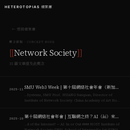
HETEROTOPIAS
/
檔案庫
← 返回檔案庫
概念節點 · CONCEPT NODE
[[
Network Society
]]
35
篇文章提及此概念
SMU Web3 Week | 第十屆網絡社會年會（新加坡場）
2025-11
…Systems, SMU Prof. HUANG Sunquan, Director of
Institute of Network Society. China Academy of Art Host
by School of Computing & Inform…
第十屆網絡社會年會 | 互聯網之終？AI（ài）來不來
2025-10
…d of the Internet? — AI: In or Out #### HOST Institute of
Network Society (INS), School of Intermedia Art (SIMA),