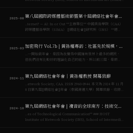
China Academy of Ar…
第八屆國際跨媒體藝術節暨第十屆網絡社會年會｜青年學者論壇徵稿啟事
2025-08
…ternet? — AI: In or Out **主辦單位** 中國美術學院（CAA）
跨媒體藝術學院（SIMA） [[網絡社會]]研究所（INS） **總召
集人** 黃孫權教授 **時間** 2025年10月17-19日（週五至週日）
**地點…
加密飛行 Vol.7b | 黃孫權專訪：社區先於規模，合作社與DAO
2025-03
…一開始做年會，是因為我覺得中國擁有世界上最多的網民，
但我們沒有比較好的理論化自己的能力，所以前三屆，是把那
些非常尖銳的，[[網絡社會]]該有的東西都討論到了，從最哲學
的（概念），到（最實際的）能源、物流等等。每一屆選擇的
第九屆網絡社會年會｜黃孫權教授 開幕致辭
主題都是非常 Local 的，在中國…
2024-11
…etwork Society, CAA. ISSN 2960-0944. 本文為 2024 年 11 月
8 日第九屆[[網絡社會]]年會（泰國清邁大學）開幕致辭，收錄
於《[ACID #2：複音的全球南方：技術交流的空間]
(/academic/book/…
第九屆網絡社會年會 | 複音的全球南方：技術交流的空間
2024-10
…es of Technological Communication** ### HOST
Institute of Network Society (INS), School of Intermedia
Art (SIMA), China Academy of Ar…