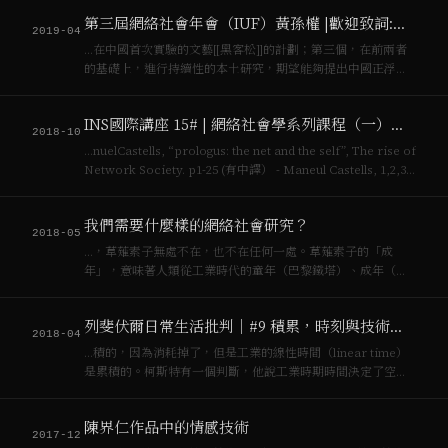
第三屆網絡社會年會（IUF）黃孫權 |歡迎致詞:挑戰技術烏托邦的政治對話框架
2019-04
…在中國首次實驗的文藝[[黑客松]]的計劃；第三個，在前兩者
的基礎上，進行持續性的本土研究，期望能夠提出中國正浮現
之獨特的[[網絡社會]]生產方式，新的技術─經濟（金融）模型
正劇烈的重構中國的社會與生產關係，我們需要認識論更新以
INS國際講座 15# | 網絡社會學系列課程（一）：網絡社會與智能城市
及提出新的方法論，以與國際學界…
2018-10
…nuelCastells, “prologus: the net and the self”, The rise of
Network Society. p1-25 (有中譯） - Maneul Castells, 1,2,3
chapter in The rise o…
我們需要什麼樣的網絡社會研究？
2018-05
…，草薙素子無處不在，也不在任何一處。草薙素子的「成
年」，意味著人類從工業時代的童年（巴黎鐵塔）、成年（全
球城市），來到了[[網絡社會]]的童年：一個以堆棧(stack)建築
新形構的雲端政權幾何學(cloud and the state geometries…
列斐伏爾日常生活批判｜#9 積累，時刻與技術宰制的日常生活
2018-04
…積的，因為消耗掉了，但是工業的線性時間（linear time）
是累積的。柯斯特有一個判斷，他說工業時期時間決定了空
間，[[網絡社會]]時期空間決定了時間，很大的可能就來自[[列
斐伏爾]]。什麼叫做時間決定空間，這和形式吸納（formal
陳界仁作品中的情感技術
subsumpt…
2017-12