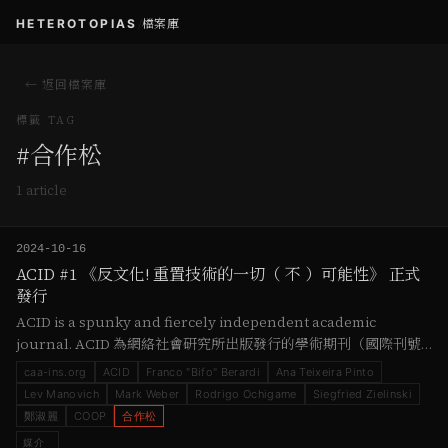
HETEROTOPIAS
/
檔案庫
← 返回檔案庫
標籤 TAG
#
合作松
1
article
2024-10-16
ACID #1 《反⽂化! 重置技術的一切（ 不 ）可能性》 正式
發行
ACID is a spunky and fiercely independent academic
journal. ACID 為網絡社會研究所出版發行的學術期刊（國際刊號
ISSN 2960-0944 ），為華文出版界第一本關注技術哲學、網絡社
caa-ins.org
ACID
Franco "Bifo" Berardi
Ana Teixeira Pinto
會、媒介文化研究的刊物。若持有INS發行在OP鏈上的COOP 六枚
Lev Manovich
Mark Weber
Rodrigo Ochigame
Siegfried Zielinski
以上，將可以瀏覽下載各期簡繁體版PDF以及EPUB格式。 正式發刊
鄭淑麗
COOP
合作松
的第一期（2024.…
媒介