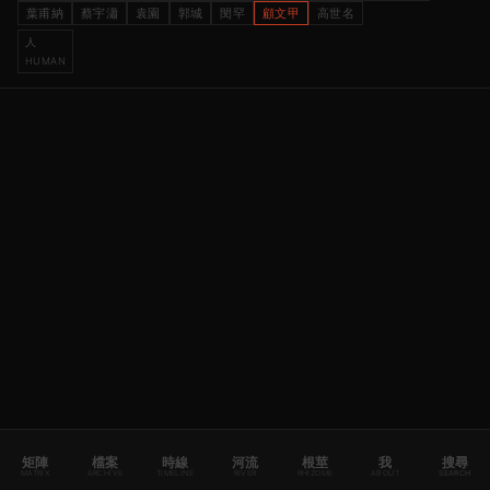
葉甫納
蔡宇瀟
袁園
郭城
閔罕
顧文甲
高世名
人
HUMAN
矩陣
檔案
時線
河流
根莖
我
搜尋
MATRIX
ARCHIVE
TIMELINE
RIVER
RHIZOME
ABOUT
SEARCH