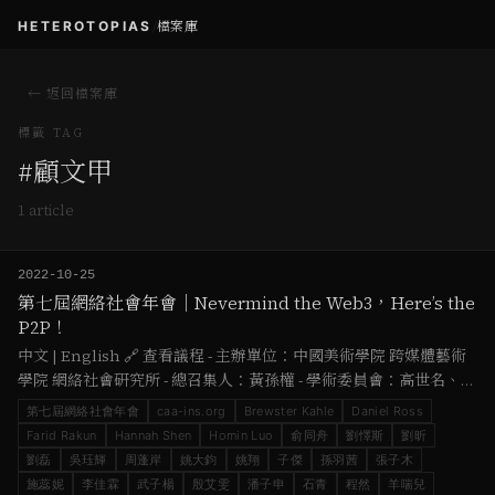
HETEROTOPIAS
/
檔案庫
← 返回檔案庫
標籤 TAG
#
顧文甲
1
article
2022-10-25
第七屆網絡社會年會｜Nevermind the Web3，Here’s the
P2P！
中文 | English 🔗 查看議程 - 主辦單位：中國美術學院 跨媒體藝術
學院 網絡社會研究所 - 總召集人：黃孫權 - 學術委員會：高世名、閔
罕、姚大鈞、黃孫權、陳界仁、劉懌斯、周蓬岸 - 城市論壇召集人：
第七屆網絡社會年會
caa-ins.org
Brewster Kahle
Daniel Ross
Hannah Shen、 H…
Farid Rakun
Hannah Shen
Homin Luo
俞同舟
劉懌斯
劉昕
劉磊
吳珏輝
周蓬岸
姚大鈞
姚翔
子傑
孫羽茜
張子木
施蕊妮
李佳霖
武子楊
殷艾雯
潘子申
石青
程然
羊喘兒