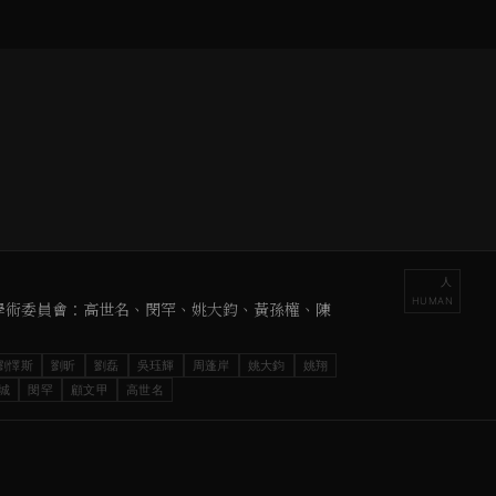
人
HUMAN
孫權 - 學術委員會：高世名、閔罕、姚大鈞、黃孫權、陳
劉懌斯
劉昕
劉磊
吳珏輝
周蓬岸
姚大鈞
姚翔
城
閔罕
顧文甲
高世名