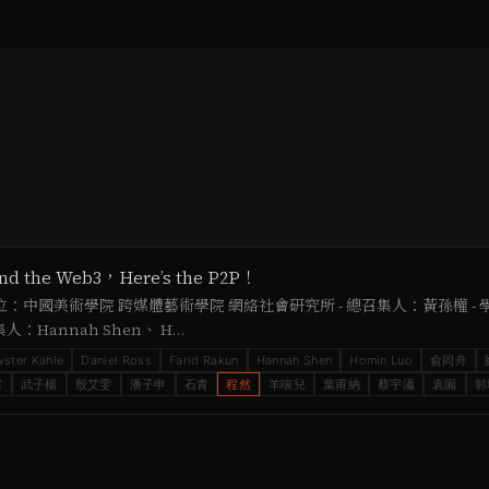
he Web3，Here’s the P2P！
 - 主辦單位：中國美術學院 跨媒體藝術學院 網絡社會研究所 - 總召集人：黃
：Hannah Shen、 H…
ster Kahle
Daniel Ross
Farid Rakun
Hannah Shen
Homin Luo
俞同舟
霖
武子楊
殷艾雯
潘子申
石青
程然
羊喘兒
葉甫納
蔡宇瀟
袁園
郭