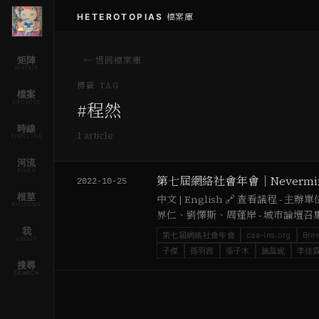
HETEROTOPIAS
/
檔案庫
矩陣
← 返回檔案庫
MATRIX
標籤 TAG
檔案
ARCHIVE
#
程然
時線
1
article
TIMELINE
河流
RIVER
第七屆網絡社會年會｜Nevermind t
2022-10-25
根莖
中文 | English 🔗 查看議程
RHIZOME
界仁、劉懌斯、周蓬岸 - 城市論壇召集人
我
第七屆網絡社會年會
caa-ins.org
Brew
ABOUT
子傑
孫羽茜
張子木
施蕊妮
李佳
搜尋
SEARCH