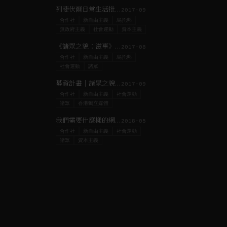
列斐伏爾日常生活批判｜#3 從城市到都市社會
2017-09
合作社
新自由主義
烏托邦
無政府主義
社會運動
資本主義
《諸眾之貌：滋事》聯展開幕
2017-08
合作社
新自由主義
烏托邦
社會運動
諸眾
募資計畫｜諸眾之貌：亞洲社會運動圖像出版計畫
2017-09
合作社
新自由主義
社會運動
諸眾
香港獨立媒體
我們需要什麼樣的網絡社會研究？
2018-05
合作社
新自由主義
社會運動
諸眾
資本主義