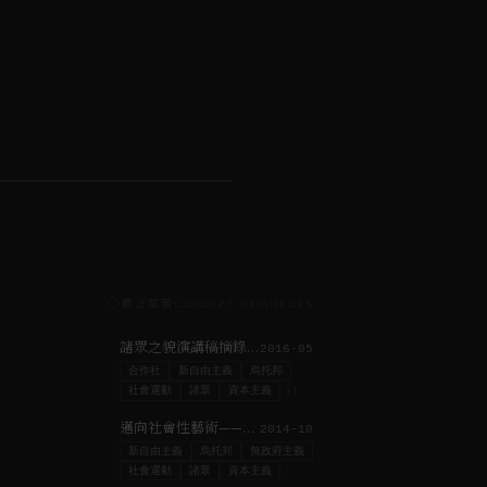
◇
概念鄰居
CONCEPT NEIGHBORS
諸眾之貌演講稿摘錄 | 吉隆坡Lostgens’ 當代藝術空間
2016-05
合作社
新自由主義
烏托邦
社會運動
諸眾
資本主義
+
1
邁向社會性藝術——藝術實踐的知識關乎社會政治過程的知識
2014-10
新自由主義
烏托邦
無政府主義
社會運動
諸眾
資本主義