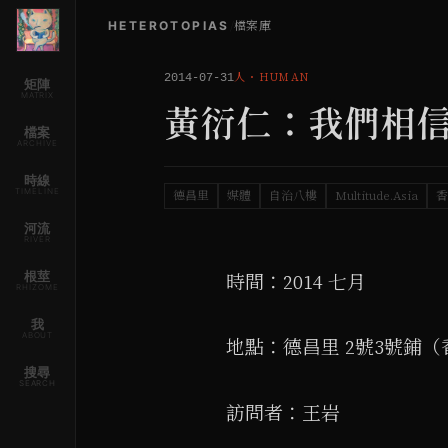
HETEROTOPIAS
/
檔案庫
人
・
HUMAN
2014-07-31
矩陣
MATRIX
黃衍仁：我們相
檔案
ARCHIVE
時線
TIMELINE
德昌里
媒體
自治八樓
Multitude.Asia
香
河流
RIVER
根莖
時間：2014 七月
RHIZOME
我
ABOUT
地點：德昌里 2號3號鋪
搜尋
SEARCH
訪問者：王岩