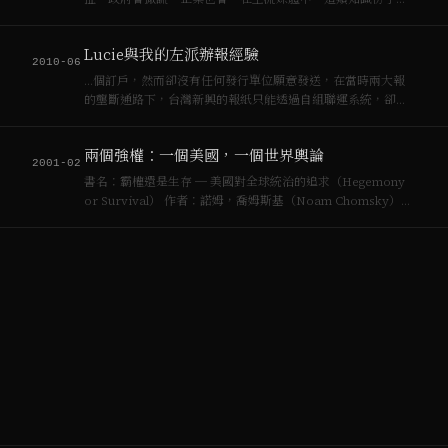
著重要的作用，Noam Chomsky也是另外一個好例子，他踢
爆政府──不論是共和黨還是民主黨──向來不遺餘力。有一
Lucie與我的左派辦報經驗
個法國學者尚‧布希亞，我非常敬佩他，其著作…
2010-06
…個訂戶，然而卻沒有任何發行單位願意發送，在當時兩大報
的壟斷通路下，台灣新興的報紙只能透過自組聯運系統，卻也
非常辛苦。 Noam Chomsky 曾在全球左派刊物 **Z
Magazine** 上發表過一篇 “*What makes mainstream
兩個強權：一個美國，一個世界輿論
medi…
2001-02
書名：霸權還是生存 ─ 美國對全球統治的追求（Hegemony
or Survival） 作者：諾姆，喬姆斯基（Noam Chomsky）張
鯤譯 出版：上海譯文出版社 2006.04 西文世界總有兩個前鋒不
斷突破並展示美國權強對於全球統治的技術，同時也是對…