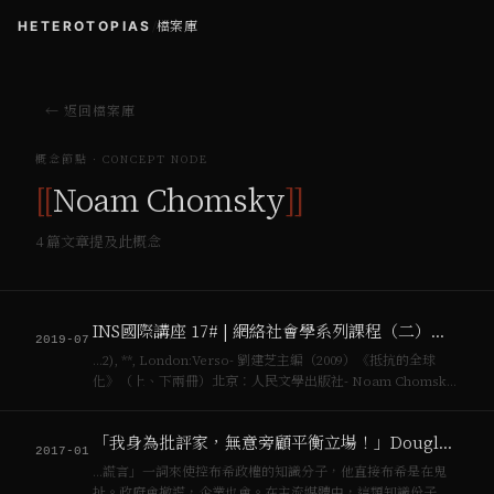
HETEROTOPIAS
/
檔案庫
← 返回檔案庫
概念節點 · CONCEPT NODE
[[
Noam Chomsky
]]
4
篇文章提及此概念
INS國際講座 17# | 網絡社會學系列課程（二）：認同的力量
2019-07
…2), **, London:Verso- 劉建芝主編（2009）《抵抗的全球
化》（上、下兩冊）北京：人民文學出版社- Noam Chomsky
(2000), The Meaning of Seattle, In **, Canada Publishers
Gr…
「我身為批評家，無意旁顧平衡立場！」Douglas Kellner專訪
2017-01
…謊言」一詞來使控布希政權的知識分子，他直接布希是在鬼
扯。政府會撤謊，企業也會。在主流媒體中，這類知識份子起