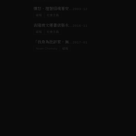
憤怒、理智招魂著安然無恙:黃碧雲《後殖民誌》
2003-12
破報
社會主義
代
吉隆坡文運書店張永新訪談（二）JOMO與張小蘭
2016-11
破報
社會主義
「我身為批評家，無意旁顧平衡立場！」Douglas Kellner專訪
2017-01
Noam Chomsky
破報