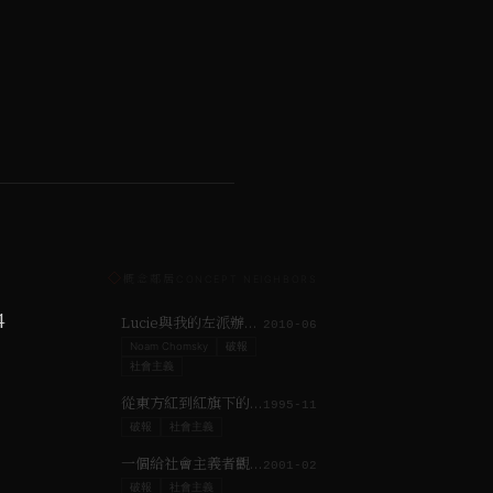
◇
概念鄰居
CONCEPT NEIGHBORS
4
Lucie與我的左派辦報經驗
2010-06
Noam Chomsky
破報
社會主義
從東方紅到紅旗下的蛋 ─ 簡記十五年來的北京搖滾
1995-11
破報
社會主義
一個給社會主義者觀看世足賽的導覽
2001-02
破報
社會主義