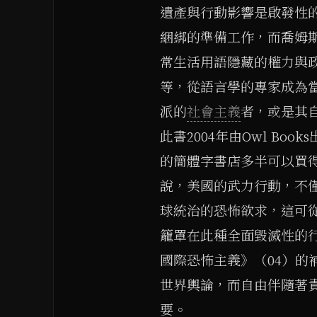
遺產與行動影響是啟發性
綑綁的準備工作，而喬姆斯
常生活用語隱藏的權力與
等，從語言學的專家成為
派的
社會主義
者，或是其自稱
此書2004年由Owl B
的簡體字書店多半可以買
說，美國的武力行動，不
球統治的恐怖欲求，這可
籠罩在此種全面毀滅性的
國際恐怖主義》（04）的
世界輿論，而自由伴隨著
要。