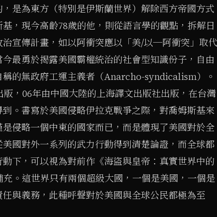
的，是為東方（特別是伊斯蘭世界）解除西方帝國方式
基，現今高齡78歲的他，則從語言學的觀點，拆解日
政治宣傳計畫，如以阿衝突應以「美/以─阿衝突」取
當今最勇於揭露美國霸權統治的社會型知識份子，自由
的無政府工運主義者（Anarcho-syndicalism）。
ooks出版，06年由中國大陸的上海譯文出版社出版，在台灣
得到。書寫於美國侵略伊拉克戰爭之際，對喬姆斯基來
僅是侵略一個中東的國家而已，而是體現了美國對於全
從美國對外一系列的武力行動得到清楚論證，而全球都
行動下，可以視為對前作《海盜與皇帝：真實世界中的
補充。這世界只有兩個超級大國，一個是美國，一個是
責任與義務，此種呼聲對於美國與全球公民都極為至