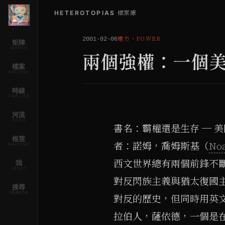
HETEROTOPIAS
/
檔案庫
權力
・
POWER
2001-02-06
矩陣
MATRIX
兩個強權：一個
檔案
ARCHIVE
時線
TIMELINE
河流
RIVER
書名：霸權還是生存 ─ 美國對
根莖
者：諾姆，喬姆斯基（
No
RHIZOME
西文世界總有兩個前鋒不
我
ABOUT
對反閃族主義與猶太復國
搜尋
SEARCH
對反的歷史，但同時用英
拉伯人，薩依德，一個是