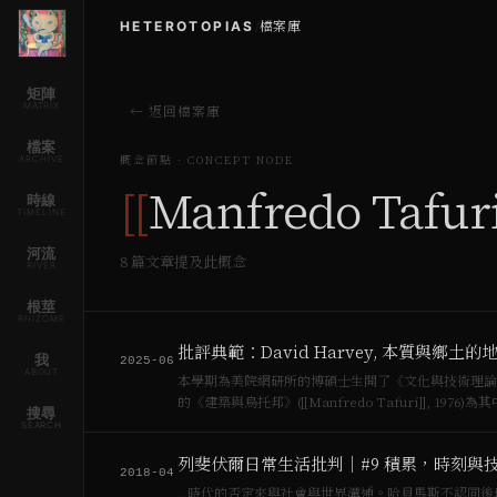
HETEROTOPIAS
/
檔案庫
矩陣
MATRIX
← 返回檔案庫
檔案
ARCHIVE
概念節點 · CONCEPT NODE
[[
Manfredo Tafur
時線
TIMELINE
河流
8
篇文章提及此概念
RIVER
根莖
RHIZOME
批評典範：David Harvey, 本質與鄉土的
我
2025-06
ABOUT
本學期為美院網研所的博碩士生開了《文化與技術理論與歷史》
搜尋
SEARCH
列斐伏爾日常生活批判｜#9 積累，時刻與
2018-04
…時代的否定來與社會與世界溝通。哈貝馬斯不認同後現代的