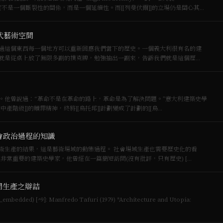
為這其實不是一個斷裂性的關係，而是一個延續性。而[[列斐伏爾]]的立場仍是關心其中
當代藝術空間
過這個東西每一個地方可以重新回應我們當下的歷史。一個義大利很有名的建
歷史學佳就是從桌上放了無限多副的撲克牌，勉強抽出一副來，告訴我們就是這個歷
。他曾說過：“革命不是在革命的路上，革命是為了解決問題。”意大利建築史學
是：[[中產階級]]的贖罪精神，終將[[烏托邦]]計劃變成了計劃的[[烏…
會政治過程的知識
是藝術場域的動態過程。 社會場域生產也需要歷史化的看
利威尼斯學派非常重要的建築史學家，他曾經在一篇簡短訪問(沒有批評，只有歷史) […
間生產之辯詰
chitecture and Utopia: