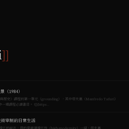
i
]]
地景（1984）
課程的第一單元（grounding），其中塔夫裏（Manfredo Tafuri）
的《建築與烏托邦》([[Manfredo Tafuri]], 1976)為其中一週課程必讀書目。 ![](https…
技術宰制的日常生活
說法，用的是極端現代性（high-modernity）一詞，塔夫裏