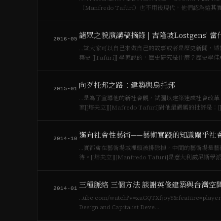
（Manfredo Tafuri）也不用後現代，他們認
日常生活的轉變，…
諸眾之貌演講稿摘錄 | 吉隆坡Lostgens’ 
2016-05
…望大家可以自己來做自己的故事或者是歷史新聞，透
築史 [[Tafuri]] 學家說的，歷史研究是什麼？
史。歷史學家做的就…
向歹托邦之路：建築與烏托邦
2015-01
…是為了宣導他的新社會觀，試圖以建築達成社會改革
家[[塔夫立]][Mafredo Tafuri]對他最嚴厲的批評
邁向社會性藝術——藝術實踐的知識關乎社
2014-10
…實都會在藝術場域裡頭被排除掉，中間的藝術場是藝術生產的結果，這
待。[[塔夫立]][Manfredo Tafuri]是意大
三種脈絡 三個方法 談謝英俊建築與台灣空
2014-01
…ube.com/watch?v=xaGQTXfjoyY&feature=player_embedded) [^9]: Manfredo Tafuri (1979) *Ar
Design and Capitalist Deve…