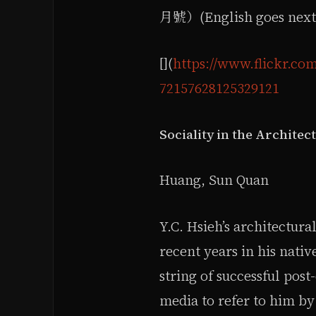
月號）(English goes next
[](
https://www.flickr.co
72157628125329121
Sociality in the Architec
Huang, Sun Quan
Y.C. Hsieh’s architectura
recent years in his nati
string of successful post
media to refer to him by