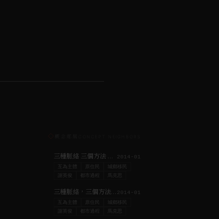
◇
概念鄰居
CONCEPT NEIGHBORS
三種脈絡 三個方法 談謝英俊建築與台灣空間生產之辯詰
2014-01
互為主體
原住民
城鄉移民
謝英俊
都市過程
馬克思
三種脈絡，三個方法——談謝英俊建築與社會性
2014-01
互為主體
原住民
城鄉移民
謝英俊
都市過程
馬克思