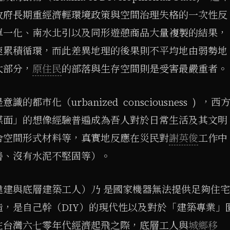
政府長期重經濟輕環境政策與空間治理失格的一次性反
單一化、南水北引以及同形遊憩商品大量複製的結果，
速累積循環，而此差異地理的後果則不平均地由弱勢地
大部分，
原住民
的部落與生存空間則是受害最嚴重者。
意識的都市化（urbanized consciousness ) ，西
謀面」的想像經驗普遍成為吾人對於日常生活及其文明
舍空間形式材料等，真實地反應在災民對
謝英俊
工作中
善、沒有水泥不堅固等）。
違建與底層建築工人）乃 是國家機器無法提供足夠住宅
，是自己幹（DIY）的現代性以及對於「建築專業」
在台灣六七零年代經濟起飛之際，底層工人與
城鄉移