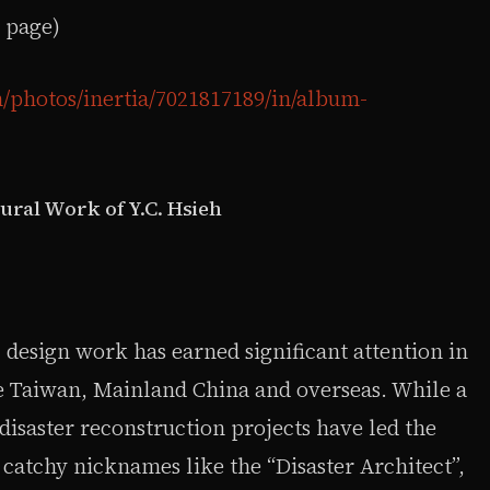
 page)
m/photos/inertia/7021817189/in/album-
tural Work of Y.C. Hsieh
l design work has earned significant attention in
ve Taiwan, Mainland China and overseas. While a
-disaster reconstruction projects have led the
 catchy nicknames like the “Disaster Architect”,