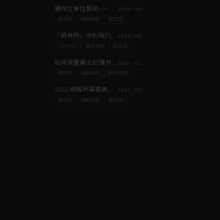
邁向社會性藝術——藝術實踐的知識關乎社會政治過程的知識
2014-10
原住民
城鄉移民
馬克思
「殺馬特」中的現代性——關於城鄉空間生產之社會展示
2016-09
Karl Marx
都市過程
馬克思
如何測量臺北的邊界？─border, boundary, frontier and in-between
2017-01
原住民
城鄉移民
都市過程
2013 城鄉所畢業典禮致詞
2017-02
原住民
城鄉移民
馬克思