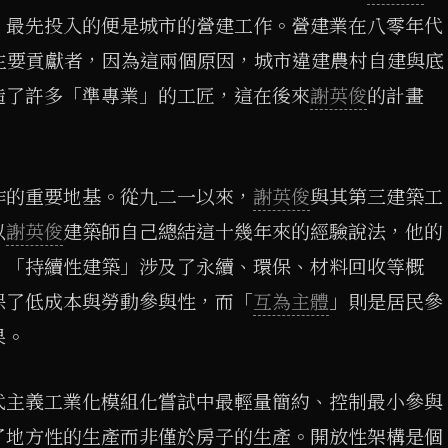
，最先投入的便是城市的營建工作。營建業在八零年代
主要貢獻者，因為這兩個原因，城市違建農村自建與底
造了許多「準專業」的工匠，這在後來
謝英俊
的計畫
作的重要地基。從九二一以來，
謝英俊
與其第三建築工
以
謝英俊
建築師自己總結這十幾年來的經驗說法，他的
：「持續性建築」涉及了永續、環保、材料回收等概
保了低成本與勞動參與性，而「
互為主體
」則是居民參
果。
代主義工業化模組化嘗試中最輕量簡約、控制最小參與
了地方性的生產而非僅於房子的生產。開放性架構是個