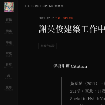
HETEROTOPIAS
/
檔案庫
空間
・
SPACE
2011-12-01
矩陣
MATRIX
謝英俊建築工作
檔案
ARCHIVE
時線
TIMELINE
典藏今藝術
河流
RIVER
根莖
學術引用 Citation
RHIZOME
我
ABOUT
黃孫權（2011
搜尋
231期。臺北：典藏藝術家
SEARCH
Social in Hsieh Y