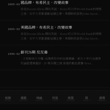
國品牌，布希民主，改變故事
Shock Doctrine…
2005-03
自從Naomi Klein 開玩笑說，Bono可以作World Bank的總裁
之後，似乎大家都喜歡這個主意。美國財政部長John Snow最
近還說…
美國品牌，布希民主，改變故事
2005-03
自從Naomi Klein 開玩笑說，Bono可以作World Bank的總裁
之後，似乎大家都喜歡這個主意。美國財政部長John Snow最
近還說…
創刊26期 反反毒
1996-02
…大和解或大分離–台灣美衔中的台灣意識：前九十年代台灣美
衔論戳選集書評 - 29 瑪朵爾之頌 深邃的藍色感覺–Yves
[[Klein]] 與 Derek Jarman - [[破報]]報 藝術寶果 ARTS 22 女人
自巳繁衍自己——陳進和她永遠的美人畫…
概念頁面由文章中的
標記自動生成
[[
Naomi Klein
]]
矩陣
檔案
時線
河流
根莖
我
搜尋
MATRIX
ARCHIVE
TIMELINE
RIVER
RHIZOME
ABOUT
SEARCH