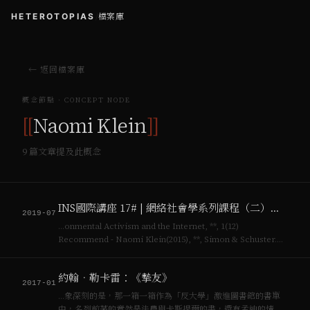
HETEROTOPIAS
/
檔案庫
← 返回檔案庫
概念節點 · CONCEPT NODE
[[
Naomi Klein
]]
9
篇文章提及此概念
INS國際講座 17# | 網絡社會學系列課程（二）：認同的力量
2019-07
…onmental Activism and the Internet, **, 1(12)
Recommend - Naomi Klein(2015), **, Simon & Schuster.
(有中譯，天翻地覆：[[資本主義]]vs氣候危機)- [[D…
約翰．勒卡雷：《摯友》
2017-01
…象深刻的是，那一箱一箱作為「反大學」激進圖書館的書單
中，名列前茅的竟然是法農與卡斯提爾的書，還有孟迪的情報