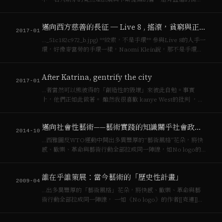
老長官竟然喜歡Naomi Klein，囑咐孟迪多讀些書，真是一個
智慧型諷刺與提醒。 雖然勒卡雷繁複的細節常另我耍賴跳讀，
邁向西方慈善的長征 ─ Live 8 , 搖滾，貧窮與正義
而且英式老頭的幽默也間隔太長令我無…
2017-01
…_51c182c972_b.jpg) **絞索，不是手環** 參與Live 8的人手一
環，好像麥當勞的手環一樣，Naomi Klein說，那不是手環，
而是絞索。Bob Geldof和演唱會的工作人員費盡萬苦將上百萬
人聚集在愛丁堡、柏林、巴黎、東京、莫斯科…
After Katrina, gentrify the city
2017-01
…者當然可以熊彼得的「創造性的毀壞」來彼此自勉。事實
上，他們正如此做著。 雖然我很喜歡 kanye West的批判 ，但
Naomi Klein的 提醒 更殘忍：自然災害後，什麼是最有力量的
意識形態？答案當然不是布希或是下達國民兵令格殺勿論的州
邁向社會性藝術——藝術實踐的知識關乎社會政治過程的知識
長，而是房地產與都市…
2014-10
…西雅圖反WTO運動中開出多異豐厚的“藝術風格”花朵，將快
感、歡樂、革命與藝術行動全部拉成同一陣線，如No logo的
作者[[克連]][Naomi Klein][^33]所言：“各種形式的反抗運動，
萬箭齊發”，又如其書《震盪定律：災難資本主義的興起》[^…
誰在乎誰策展：當今藝術的「歷史性計畫」
2009-04
…出多異豐厚的「藝術風格」花朵，將快感、歡樂、革命與藝
術行動全部拉成同一陣線， 一如《No logo》的作者[[克連]]
（Naomi Klein）所言：「各種形式的反抗運動，萬箭齊
發」，又如其書《震盪定律：災難資本主義的興起》（The