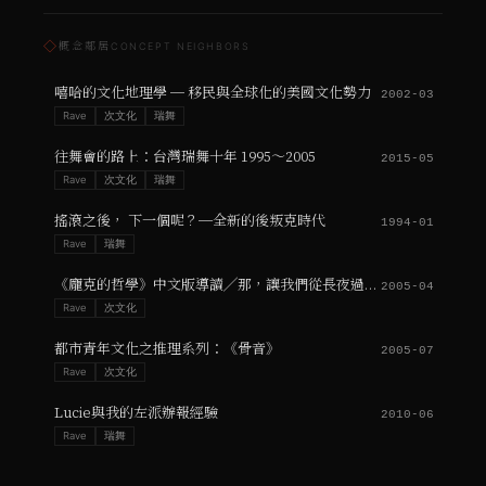
◇
概念鄰居
CONCEPT NEIGHBORS
嘻哈的文化地理學 ─ 移民與全球化的美國文化勢力
2002-03
Rave
次文化
瑞舞
往舞會的路上：台灣瑞舞十年 1995～2005
2015-05
Rave
次文化
瑞舞
搖滾之後， 下一個呢？─全新的後叛克時代
1994-01
Rave
瑞舞
《龐克的哲學》中文版導讀╱那，讓我們從長夜過後開始！
2005-04
Rave
次文化
都市青年文化之推理系列：《骨音》
2005-07
Rave
次文化
Lucie與我的左派辦報經驗
2010-06
Rave
瑞舞