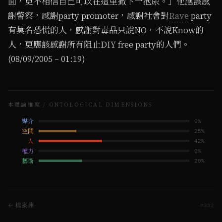
面，更不相信自己可以在這里撒下一泡尿。」他應該感
謝警察，感謝party promoter，感謝社會對
Rave
party
有莫名恐慌的人，感謝對毒品只說NO，不說Know的
人，更應該感謝所有阻止DIY free party的人們。
(08/09/2005 – 01:19)
本體論維度 / ONTOLOGICAL DIMENSIONS
媒介
0
%
空間
25
%
人
42
%
權力
0
%
藝術
29
%
← 檔案庫
#
332