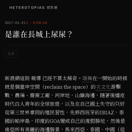
HETEROTOPIAS
/
檔案庫
人
・
HUMAN
2017-01-21
是誰在長城上尿尿？
北京
新浪網這則 報導 已經不算太稀奇。
瑞舞
在一開始的時候
就是個重申空間（reclaim the space）的
次文化
游擊
戰，農場、廢棄工廠，河岸地，山巔海邊，隨著後嬉皮
時代白人青年的全球旅遊，以及在自己國土失守的只好
從第三世界拿回的殖民習性，先將西班牙的IBIAZ，泰
國的帕岸島，印度的GOA變成自己的度假勝地，然後是
南亞所有美麗的海邊勝景，馬來西亞、泰國、中國（從