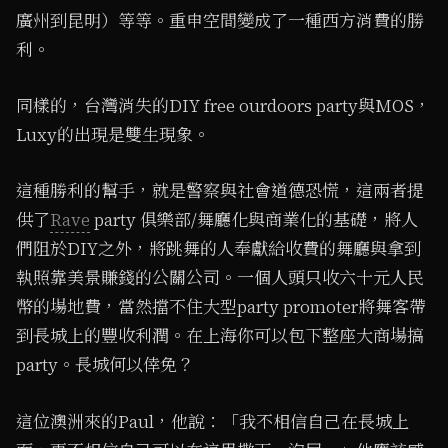
廣州到昆明）等等。重申空間變成了一種西方消費的勝
利。
同樣的，台灣消失的DIY free ourdoors party與MOS，
Luxy的出現是雙生現象。
這種勝利的幫手，就是警察與社會道德恐慌，這兩者提
供了
Rave
party 俱樂部/舞廳化與商業化的基礎，將人
們阻於DIY之外，將跳舞的人奉獻給收費的舞廳與拿到
執照靠美景賺錢的公關公司。一個人頭只收六十元人民
幣的場地費，當然擋不住大型party promoter將舞客帶
到長城上的豐收利潤。在上海你可以包下整座大商場搞
party。長城何以倖免？
這位澳洲來的Paul，他說：「我不相信自己在長城上