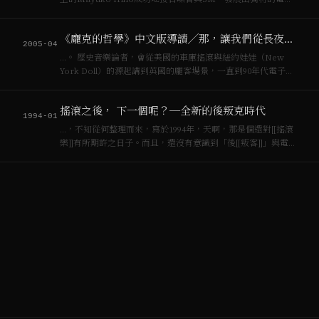
音樂舞踏。 零與聲：來自泰山工業區的重度污染團體，也是台
灣首次以地下發行的CD，賣到歐日等國噪音團體 Killer Bug…
《龐克的哲學》中文版導讀╱那，讓我們從長夜過後開始！
2005-04
…。 歷史音樂論者，會從美國的車庫搖滾與紐約娃娃（New
York Doll）的源起講到英國的龐客場景，一直到90年代電子音
樂變成夜店流行風潮之前，自己幹場景醞釀出的音樂風格；藝
術理論者則會從達達主義，國際情境主義宣言談到暴女（riot
搖滾之後， 下一個呢？─全新的後叛克時代
grrr…
1994-01
…，不知從何整理而來，寫於1994年，天啊，那是個還對[[搖滾
樂]]有所期許之日子。而且，還沒有意識到「後[[叛客]]」與電
子音樂的連續性與關係。 ———- 九零年代地下音樂蓬勃發展，
使得聽音樂的人、評論者，都難以界定新出的許多音樂種類，
例如…