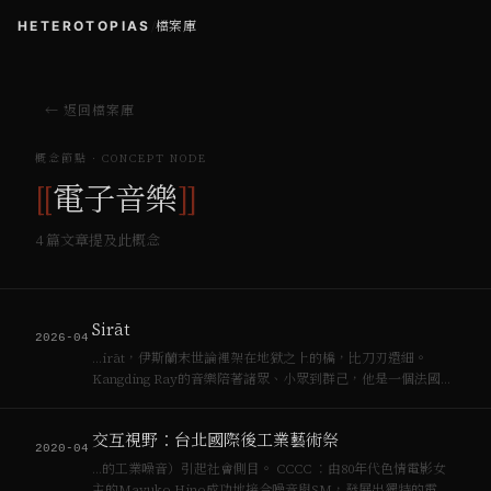
HETEROTOPIAS
/
檔案庫
← 返回檔案庫
概念節點 · CONCEPT NODE
[[
電子音樂
]]
4
篇文章提及此概念
Sirāt
2026-04
…irāt，伊斯蘭末世論裡架在地獄之上的橋，比刀刃還細。
Kangding Ray的音樂陪著諸眾、小眾到群己，他是一個法國電
子音樂人，在四川康定的山裡旅行時借了那座城的名字。他創
作了一種聲音地質學來陪著這個傷疤社群路途：analog 合成器
交互視野：台北國際後工業藝術祭
粗糲質地壓…
2020-04
…的工業噪音）引起社會側目。 CCCC ：由80年代色情電影女
主的Mayuko Hino成功地接合噪音與SM，發展出獨特的電子