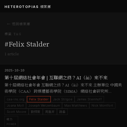
HETEROTOPIAS
/
檔案庫
← 返回檔案庫
標籤 TAG
#
Felix Stalder
1
article
2025-10-10
第十屆網絡社會年會 | 互聯網之終？AI（ài）來不來
第十屆網絡社會年會 互聯網之終？AI（ài）來不來 主辦單位 中國美
術學院（CAA） 跨媒體藝術學院（SIMA） 網絡社會研究所
（INS） 總召集人 黃孫權 學術委員會 李凱生、閔罕、黃孫權、陳界
caa-ins.org
Felix Stalder
Jack Stilgoe
James Steinhoff
仁、劉懌斯、周蓬岸 引言 / 黃孫權教授 第十屆年會“互聯網之終？”
Joana Moll
Joseph Weizenbaum
Max Matthews
Nick Montfort
——並非末世廣告，而是對秩序更替的審問：當超連結的公共技藝
Scott Moore
劉懌斯
周蓬岸
路淼
（引用、互操作、透明可查）成為提示的自然語言界面（大型數據
權力
庫、系統預設、代理決…
POWER