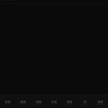
矩陣
檔案
時線
河流
根莖
我
搜尋
MATRIX
ARCHIVE
TIMELINE
RIVER
RHIZOME
ABOUT
SEARCH