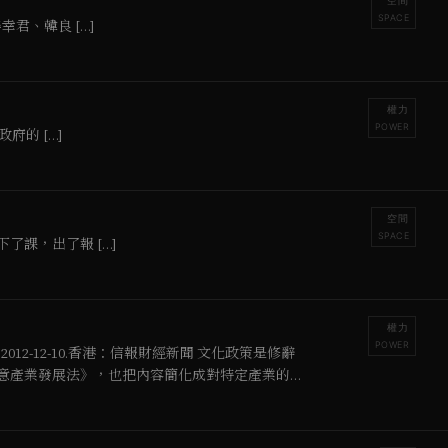
空間
SPACE
君、韓良 […]
權力
POWER
的 […]
空間
SPACE
課，出了報 […]
權力
POWER
012-12-10.香港：信報財經新聞 文化政策是修辭
創意產業發展法》，也把內容簡化成對特定產業的減