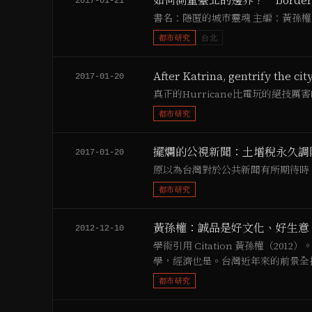
如何測量臺北的邊界？─border, boun
2017-01-21
書名：隱匿的城市靈魂 主編：黃孫權
都市研究
台北
After Katrina, gentrify the cit
2017-01-20
真正的Hurricane比電玩的絕技
都市研究
擺爛的公視新聞：土增稅永久調
2017-01-20
原以為台灣對於公共新聞有所期待時
都市研究
黃孫權：誠品是好文化、好生意
2012-12-10
學術引用 Citation 黃孫權（20
學，經濟也是。台灣近年來的前景全
稅和補助規定。 這不是什麼新鮮事
都市研究