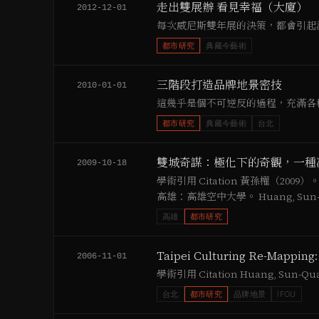
走出雙展辦 看見幸福（大廈）
2012-12-01
每次威尼斯雙年展的決策，都會引起波
都市研究
典藏今藝術
三階段打造品牌地景密技
2010-01-01
這幾乎是個不可逆反的過程，充滿各
都市研究
典藏今藝術
台北
雙城奇謀：極化下的奇觀，一種
2009-10-18
學術引用 Citation 黃孫權（
高雄：高雄空中大學。 Huang, Sun-Qua
高雄
都市研究
Taipei Culturing Re-Mapping:
2006-11-01
學術引用 Citation Huang, Sun-Quan 
台北
都市研究
品牌地景
IFOU