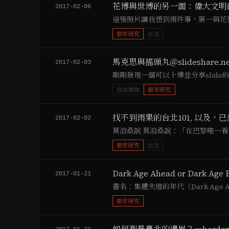
花博與世博的另一面：偉大文明
2017-02-06
這張照片讓我想到兩件事，第一與花
都市研究
台北
馬克思與搖頭丸＠slideshare.ne
2017-02-03
剛剛發現一個可以上傳並分享slide的免
自由藥物
都市研究
找不到雨果的台北101, 以及
2017-02-02
莫泊桑說 莫泊桑說：「在巴黎唯一看
都市研究
台北
Dark Age Ahead or Dark Age 
2017-01-21
書名：集體失憶的年代（Dark Age Ah
都市研究