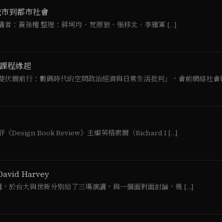
城市到都市社會
3 zoom 講者：黃孫權 整理：蔣坷均、荒原狼、張移北、李雁軍 […]
 課程緣起
斐伏爾前行：數碼時代的空間政治經濟與日常生活批判」，會前網絡社會研究
sign Book Review》主編英格索爾（Richard I […]
id Harvey
台演講，於台大與世新分別給了三場演講，與一個面對面討論，幾 […]