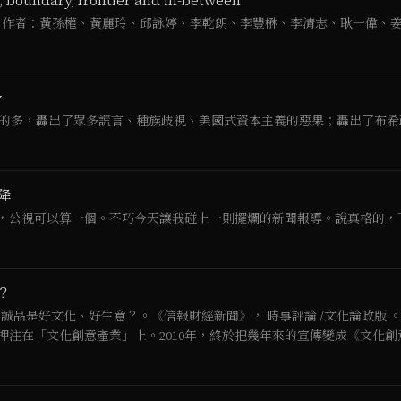
dary, frontier and in-between
 作者：黃孫權、黃麗玲、邱詠婷、李乾朗、李豐楙、李清志、耿一偉、姜幸
y
厲害的多，轟出了眾多謊言、種族歧視、美國式資本主義的惡果；轟出了布希政府
降
，公視可以算一個。不巧今天讓我碰上一則擺爛的新聞報導。說真格的，下了
？
12）。誠品是好文化、好生意？。《信報財經新聞》， 時事評論 /文化論政版.。2
押注在「文化創意產業」上。2010年，終於把幾年來的宣傳變成《文化
，就像台灣二十年來對高科技產業和科學園區進行稅金減…