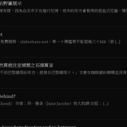
的野蠻展示
博有關，因為台北市正在進行花博，很多的地方會看得到垂直式花牆，變電箱
t
費服務，slideshare.net，單一上傳檔案不能超過三十MB（很 […]
，已然寫就注定傾頹之石頭寓言
不到巴黎鐵塔的地方，就是在巴黎鐵塔上。」文豪在咖啡館的喟嘆並沒有成為
Behind?
ead） 作者：珍‧雅各（Jane Jacobs）姚大鈞譯 出版： […]