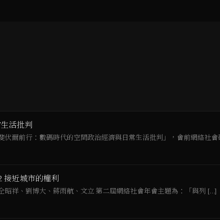
常生活批判
斐伏爾前行：數碼時代的空間政治經濟與日常生活批判」，會前網絡社會研究
 接近城市的權利
 整理：仝昭祥、劉博大、蔣雨航、文立 第二屆網絡社會年會主題為：「與列 […]