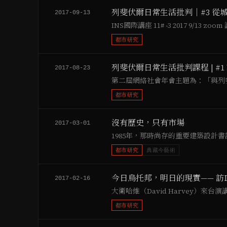
列斐伏爾日常生活批判｜#3 從
2017-09-13
INS國際講座 11# -3 2017 9/1
都市研究
列斐伏爾日常生活批判課程 | #1
2017-08-23
第二屆網絡社會年會主題為：「與列
都市研究
沒有歷史，只有市場
2017-03-01
1985年，那時尚存的重要建築設計書評《De
都市研究
典藏今藝術
今日烏托邦，明日的現實—— 訪Dav
2017-02-16
大衛哈維（David Harvey）來
都市研究