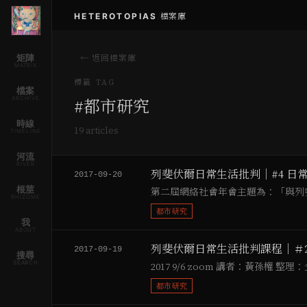
HETEROTOPIAS
/
檔案庫
矩陣
← 返回檔案庫
MATRIX
標籤 TAG
檔案
ARCHIVE
#
都市研究
時線
19
article
s
TIMELINE
河流
RIVER
列斐伏爾日常生活批判｜#4 日
2017-09-20
根莖
第二屆網絡社會年會主題為：「與列
RHIZOME
都市研究
我
ABOUT
列斐伏爾日常生活批判課程｜＃2
2017-09-19
搜尋
SEARCH
2017 9/6 zoom 講者：黃孫權
都市研究