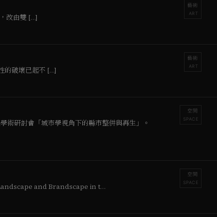
藝術
ART
改由雙 […]
藝術
ART
破壞已起不 […]
空間
SPACE
學研究學術研討會「城市學視角下的縣市整併與再生」。
空間
SPACE
Landscape and Brandscape in t…