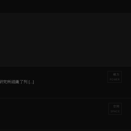
權力
POWER
所組織了列 […]
空間
SPACE