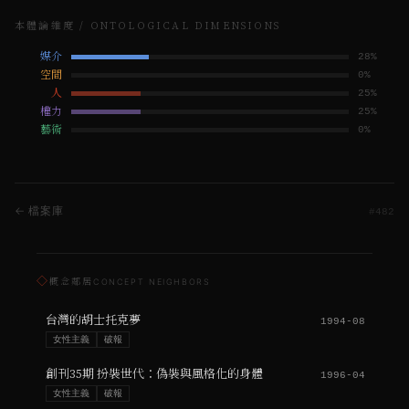
本體論維度 / ONTOLOGICAL DIMENSIONS
媒介
28
%
空間
0
%
人
25
%
權力
25
%
藝術
0
%
← 檔案庫
#
482
◇
概念鄰居
CONCEPT NEIGHBORS
台灣的胡士托克夢
1994-08
女性主義
破報
創刊35期 扮裝世代：偽裝與風格化的身體
1996-04
女性主義
破報