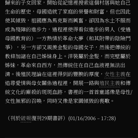
歸來的子女回家，開始從記憶裡搜索這個村落與她自己
生命的歷史，母國造就了家庭的榮譽和財富，但也因此
使其傾毀，祖國應為馬克斯而興奮，卻因為水土不服而
成為殘障的進步力，過程裡使得看似進步的男人（受過
母國教育的）一方熱情於革命大夢（和其附帶的陰險鬥
爭），另一方卻又親羨金髮的母國女子，然後把傳統的
教條加諸在自己姊妹身上。洋裝屬於金髮，而完壁屬於
姊妹，革命來自西方，然傳統住在自己血液裡無法出
清。後殖民理論在這裡得到的豐腴的厚度，
女性主義
在
追尋愛情與母女關係過程裡，開展一路與
殖民主義
和傳
統文化的廝殺的斑斑血跡，書裡的一首首童謠像是母性/
女性無邪的召喚，同時又像是家園傾毀的喪歌。
（刊於
破報
復刊29期書評）(01/16/2006 – 17:28)