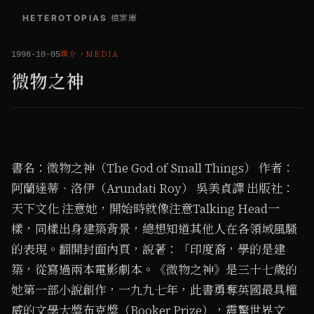
HETEROTOPIAS
/
檔案庫
媒介
・
MEDIA
1998-10-05
微物之神
書名：微物之神（The God of Small Things） 作者：
阿蘭達蒂‧洛伊（Arundati Roy） 吳美貞譯 出版社：
天下文化 注意她，開始時就像注意Talking Head一
樣，同樣出身建築背景，總想知道其他人在各領域風騷
的表現。翻開封面內頁，說著：「印度裔，學的是建
築，從寫過兩本電影劇本。《微物之神》是三十七歲的
她第一部小說創作，一九九七年，此書勇奪英國最具權
威的文學大獎布克獎（Booker Prize），震驚世界文