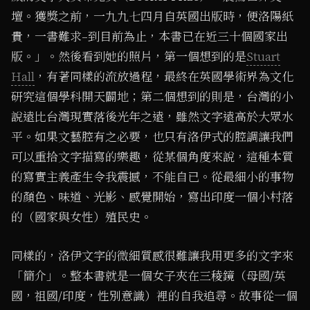
壇。獲獎之前，一九九七四月自英國出版時，便洛陽紙
貴，一書難求–到目前為止，本書已在近三十個國家出
版。」。然後看到她的照片，第一個想到的是
Stuart
Hall
，有著同樣的流放過程，最終在英國學術界為文化
研究這個學科開天闢地；第二個想到的則是，台灣的小
說遠比台灣現實落後光年之遠，雖然文字遠高於大眾水
平。如果文藝腔有之必要，也只有洛伊式的腔調讓我們
可以重拾文字描寫的樂趣，從某個角度來說，這種本質
的寫實主義產生令我震撼，不能自已。從最細小的事物
的顏色、味道、光影、感覺開始，寫出印度一個小村落
的（國家與女性）殖民史。
同樣的，洛伊文字的微細質感很難讓我用更多的文字來
「簡介」。整本書就是一個女子夾在三稜鏡（母國/英
國，祖國/印度，性別意識）裡的自我追尋。故事從一個