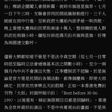
台」標語企圖闖入會展新翼，彼時米旗落星旗昇。七月
一日下午三時，支聯會併同民間組織發動遊行，三千人
緩緩在雨中行進，至新政府大樓前內部矛盾一哄而散，
晚上看煙火慶典的民眾則高達十萬人，整條彌敦道人群
洪流近兩個小時。蘭桂坊掛起滿天的米旗與星旗，好像
為兩國建交歡呼。
儘管大夥都知道不管是不是法令真空期（從七月一日零
時起至臨時立法會通過基本法之間數小時），至少一兩
個月內中共不會演出失態，江李體制丟不起臉。於是無
論是官方還是民間的各類活動，都像個慶典，即使大雨
磅沱，民眾依然享樂五天的假期，正如一本香港免費的
刊物「大紙」封面所暗示的：「Best before 30-06-
1997，以後還有，精彩無限期日日都是回歸時」。香港
為全世界最好的演出，不是中央電視台的畫面，不是英