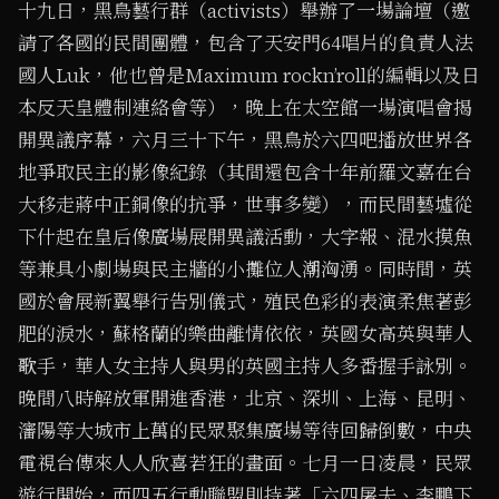
十九日，黑鳥藝行群（activists）舉辦了一場論壇（邀
請了各國的民間團體，包含了天安門64唱片的負責人法
國人Luk，他也曾是Maximum rockn’roll的編輯以及日
本反天皇體制連絡會等），晚上在太空館一場演唱會揭
開異議序幕，六月三十下午，黑鳥於六四吧播放世界各
地爭取民主的影像紀錄（其間還包含十年前羅文嘉在台
大移走蔣中正銅像的抗爭，世事多變），而民間藝墟從
下什起在皇后像廣場展開異議活動，大字報、混水摸魚
等兼具小劇場與民主牆的小攤位人潮洶湧。同時間，英
國於會展新翼舉行告別儀式，殖民色彩的表演柔焦著彭
肥的淚水，蘇格蘭的樂曲離情依依，英國女高英與華人
歌手，華人女主持人與男的英國主持人多番握手詠別。
晚間八時解放軍開進香港，北京、深圳、上海、昆明、
瀋陽等大城市上萬的民眾聚集廣場等待回歸倒數，中央
電視台傳來人人欣喜若狂的畫面。七月一日凌晨，民眾
遊行開始，而四五行動聯盟則持著「六四屠夫、李鵬下