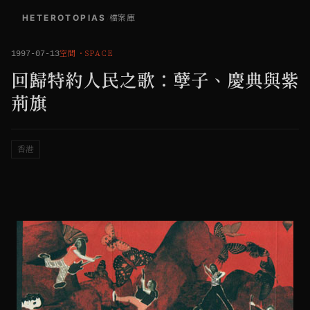
HETEROTOPIAS
/
檔案庫
空間
・
SPACE
1997-07-13
回歸特約人民之歌：孽子、慶典與紫
荊旗
香港