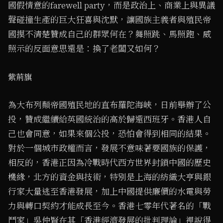
國假情意的farewell party，而是政治上、商業上與異議
聲碰撞生產的巨大狂喜與沈默，讓國族主義者與殖民帝
國摸不清楚贊成自己的群眾何在？舞照跳、馬照跑、威
照示的反面意思還是：換了老闆又如何？
紫荊旗
為大布列顛帝國殖民地的直布羅陀海峽，日前舉辦了公
投，贊成繼續給英國統治的高於歸還西班牙。香港人自
己也會同意，如果來個公投，恐怕會得到相同的結果。
對於一個城市政權而言，發展不意味著要國族的保護，
相反的，香港正因為冷戰時代西方世界封鎖中國的歷史
機緣，北方的資金與技術，特別是上海的紡織大亨與銀
行家大量逃至香港發展，加上中國提供廉價的水電與勞
力與轉口契約才能成長至今。香港七零年代著名的「戰
鬥家」吳仲賢在其「香港經濟發展的批判理論」裡說得