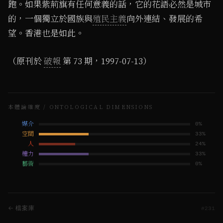
跑。如果紫荊旗有任何意義的話，它的花語必然是城市
的，一個獨立於國族與
殖民主義
向外連結、發展的希
望。香港也是如此。
（原刊於
破報
第 73 期，1997-07-13）
本體論維度 / ONTOLOGICAL DIMENSIONS
媒介
0
%
空間
33
%
人
24
%
權力
33
%
藝術
0
%
← 檔案庫
#
231