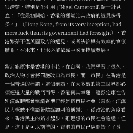
很清楚，特別是他引用了Nigel Cameron的話一針見
血：「從最初開始，香港的運氣比其政府的遠見多得
多。」（Hong Kong, from its very inception, had
more luck than its government had foresight），香
港繁榮不僅英國政府的遠見，或者法治與有效率的官僚
體系，在未來，也未必能依靠中國而持續發展。
紫荊旗原本是香港的市花。在台灣，我們學習了很久，
政治人物才會將同胞改口為市民，而「市民」在香港是
一個普遍的稱謂。這個稱謂，在大多數的第三世界都必
須經過大量的戰鬥而得。香港何其幸運，連彭定康在告
別演說時都會稱讚香港已經是個市民社會（當然，江澤
民大概聽不懂語帶陰謀諷刺的稱讚），從政治的角度看
來，香港民主的路才起步，離理想的市民社會還遠，但
是，這正是可以期待的，香港的市民已經開始了了長