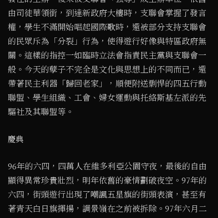
由司徒華領銜，到達新政府大樓時，支聯會掌握了發言
權，學生不滿開始唱起國際歌時，還被部分支持支聯會
的民眾斥為「分裂」行為，使得遊行好像與特區政府無
關。這樣的指控一如臨時立法會指責民主黨與支聯會一
般。今天的孽子不完全是文化與思想上的不同而已，還
帶著民主利器「歸回老家」，順便附送剽悍的四五行動
聯盟、學生組織、工會、婦女運動與托絡斯基左派的先
驅社及其聯盟等。
慶典
96年的六四，四萬人在維多利亞公園守夜，最後的自由
顯得異常珍貴壯烈，明年依舊的豪情劃破夜空。97年的
六四，街頭遊行出現了嘲諷五星旗的街頭表演，甚至有
著青天白日旗揮揚，調景嶺在之前被拆除。97年六月二