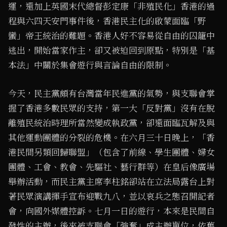
運，還加上英國末代總督彭定康「非殖民化」香港的過
程與六四天安門事件後，香港民主化的啟蒙面臨「野
蠻」帝王統治的難題。香港人好不容易從自由的囚籠中
逃出，開始當家作主，卻又被迫回到原點，特別是「基
本法」中關於集會遊行與言論自由的限制。
今天，民主黨頗有台灣當年民進黨的氣勢，與支聯會掌
握了香港多數民眾的支持，第一大「反對黨」沒有在脫
離殖民統治時理所當然變成執政黨，卻還面臨瓦解及與
其他運動團體的分裂的危機。在六月三十日晚上，「香
港民間另類回歸聯盟」（包含了前線、學生團體、婦女
團體、工會、教會、先驅社、藝行群等）在皇后像廣場
舉辦活動，而民主黨主席李柱銘卻站在立法局露台上對
著民眾演講揮手宣布迎戰九八，並以哀兵之態召開記者
會，向國外媒體控訴。七月一日的遊行，本來是民間自
發性的主辦，後來被支聯會「強奪」成主辦單位，依舊