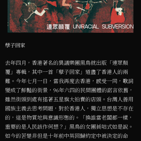
孽子回家
去年四月，香港著名的異議樂團黑鳥就出版「連眾顛
覆」專輯，其中一首「孽子回家」道盡了香港人的兩
難。今年七月一日，當我再度去香港，感受一同，歌詞
變成了鮮豔的街景，96年六四的民間團體的諾言依舊，
雖然街頭到處有搖著五星旗大拍賣的店頭。台灣人善用
國族主義去思考問題，對於香港人，獨立思想是不存在
的，這是物質地與意識形態的。「換誰當老闆都一樣，
重要的是人民該作何想？」黑鳥的女團員咭式如是說。
如今的苦楚非但是十年前中英回歸約定中被決定的命