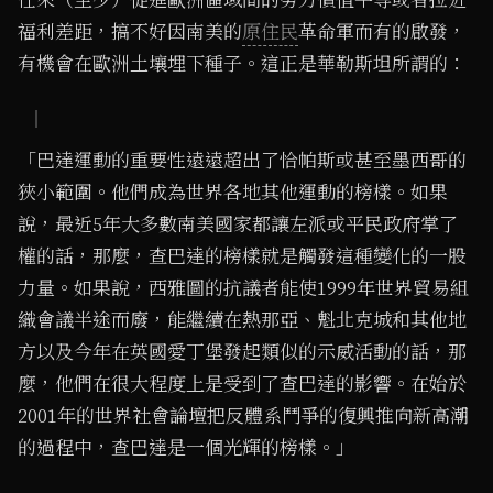
福利差距，搞不好因南美的
原住民
革命軍而有的啟發，
有機會在歐洲土壤埋下種子。這正是華勒斯坦所謂的：
「巴達運動的重要性遠遠超出了恰帕斯或甚至墨西哥的
狹小範圍。他們成為世界各地其他運動的榜樣。如果
說，最近5年大多數南美國家都讓左派或平民政府掌了
權的話，那麼，查巴達的榜樣就是觸發這種變化的一股
力量。如果說，西雅圖的抗議者能使1999年世界貿易組
織會議半途而廢，能繼續在熱那亞、魁北克城和其他地
方以及今年在英國愛丁堡發起類似的示威活動的話，那
麼，他們在很大程度上是受到了查巴達的影響。在始於
2001年的世界社會論壇把反體系鬥爭的復興推向新高潮
的過程中，查巴達是一個光輝的榜樣。」