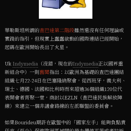
華勒斯坦所謂的
查巴達第二階段
雖然還沒有任何理論或
實踐的指引，但現實上蠢蠢欲動的國際連結已經開始，
起碼在歐洲開始長出了火星。
Uk
Indymedia
（沒錯，現在的
Indymedia
正以國界重
新組合中）一則
舊聞
指出：以歐洲為基礎的查巴達團結
組織七月22-24日在巴塞隆納聚會，從西班牙，義大利、
瑞士、德國、法國和比利時而來超過36個組織120位代
表開會者齊聚一堂，商討以EZLN（查巴達民族解放陣
線）來建立一個非議會路線的左派聯盟的委員會。
如果Bourideu期許在歐盟中的「國家左手」能夠負點責
任來（至少）促進歐洲區域間的勞力價值平等或者拉近