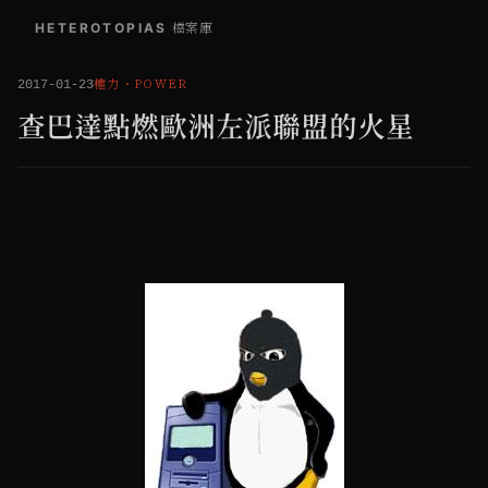
HETEROTOPIAS
/
檔案庫
權力
・
POWER
2017-01-23
查巴達點燃歐洲左派聯盟的火星