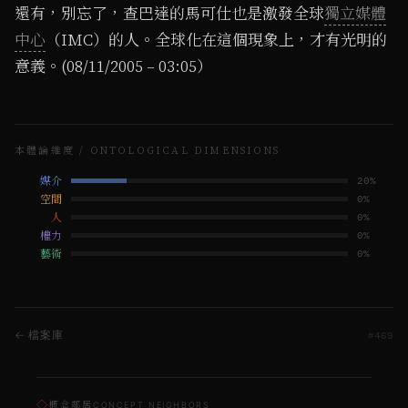
還有，別忘了，查巴達的馬可仕也是激發全球
獨立媒體
中心
（IMC）的人。全球化在這個現象上，才有光明的
意義。(08/11/2005 – 03:05）
本體論維度 / ONTOLOGICAL DIMENSIONS
媒介
20
%
空間
0
%
人
0
%
權力
0
%
藝術
0
%
← 檔案庫
#
469
◇
概念鄰居
CONCEPT NEIGHBORS