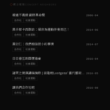
◇
概念鄰居
CONCEPT NEIGHBORS
越過不義線 創錄革命聲
2006-04
合作社
社會運動
黑手那卡西群訪：絕非為運動伴奏而已！
2014-06
合作社
社會運動
黃衍仁：我們相信很小的事情
2014-07
合作社
社會運動
日日春互助關懷協會
2016-04
合作社
社會運動
諸眾之貌演講稿摘錄 | 吉隆坡Lostgens’ 當代藝術空間
2016-05
合作社
社會運動
讓我們合作社吧
2016-08
合作社
社會運動