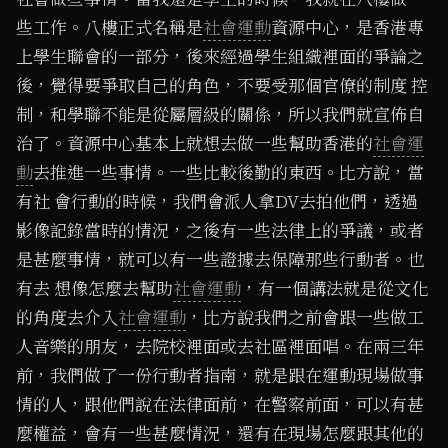
些工作。八樓正式名稱是
社會運動
資源中心，是香港專
上學生聯會的一部分，後來經過學生組織裡面的爭論之
後，覺得要爭取自己的角色，不要受那個官僚的制度 控
制，和學聯不能是從屬層級的關係，所以我們就宣佈自
治了。資源中心基本上就想去做一些幫助香港的
社會運
動
去推進一些事情。一些比較後勤的東西。比方說，當
有社 會行動的時候，我們會派人拿DV去拍他們，透過
影像記錄當時的情況，之後有一些法律上的爭議，或者
是甚麼事情，就可以有一些證據去保障那些行動者。也
有去 想像怎麼去幫助
社會運動
，有一個講法就是從文化
的角度去介入
社會運動
，比方說我們之前會跟一些做工
人音樂的朋友，去院校裡面或去社區裡面唱。在兩三年
前，我們做了一份行動者指南，就是跟在運動現場做事
情的人，跟他們說在法律面前，在警察前面，可以有甚
麼權益，會有一些甚麼情況，還有在現場怎麼跟其他的