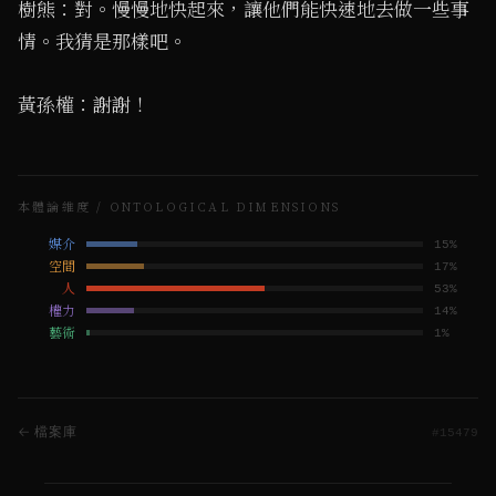
樹熊：對。慢慢地快起來，讓他們能快速地去做一些事
情。我猜是那樣吧。
黃孫權：謝謝！
本體論維度 / ONTOLOGICAL DIMENSIONS
媒介
15
%
空間
17
%
人
53
%
權力
14
%
藝術
1
%
← 檔案庫
#
15479