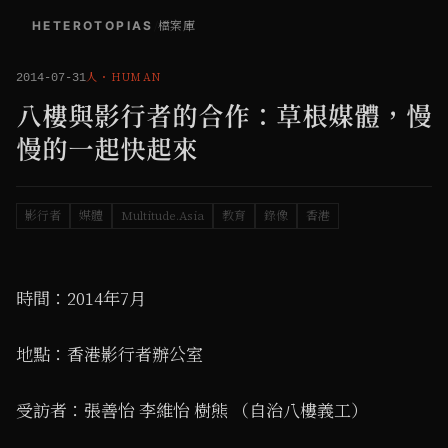
HETEROTOPIAS
/
檔案庫
人
・
HUMAN
2014-07-31
八樓與影行者的合作：草根媒體，慢
慢的一起快起來
影行者
媒體
Multitude.Asia
教育
錄像
香港
時間：2014年7月
地點：香港影行者辦公室
受訪者：張善怡 李維怡 樹熊 （自治八樓義工）