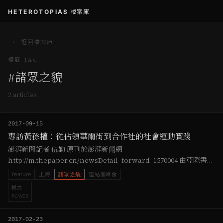
HETEROTOPIAS
/
檔案庫
← 返回檔案庫
標籤 TAG
#
諸眾之貌
2
article
s
2017-09-15
專訪黃孫權：從佔領華爾街到合作社的社會運動實踐
澎湃新聞記者 伍勤 原刊於澎湃新闻網
http://m.thepaper.cn/newsDetail_forward_1570004 由亞際書院
支持、黃孫權任總召集人的「諸眾之貌」計劃在2014年上海雙年展
feature
上海
諸眾之貌
連結者峰會
時開始為人所知。黃孫權把「諸眾之貌」…
權力
POWER
2017-02-23