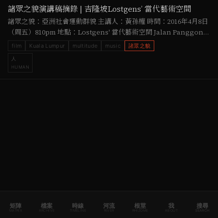
諸眾之貌演講稿摘錄 | 吉隆坡Lostgens’ 當代藝術空間
諸眾之貌：亞洲社會運動群貌 主講人：黃孫權 時間：2016年4月8日
（周五）810pm 地點：Lostgens' 當代藝術空間 Jalan Panggong,
50000 Kuala Lumpur, Wilayah Persekutuan …
film
Kuala Lumpur
multitude
music
諸眾之貌
人
HUMAN
矩陣
檔案
時線
河流
根莖
我
搜尋
MATRIX
ARCHIVE
TIMELINE
RIVER
RHIZOME
ABOUT
SEARCH