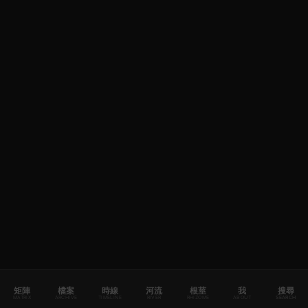
矩陣
檔案
時線
河流
根莖
我
搜尋
MATRIX
ARCHIVE
TIMELINE
RIVER
RHIZOME
ABOUT
SEARCH