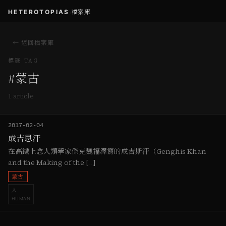
HETEROTOPIAS
/
檔案庫
← 返回檔案庫
標籤 TAG
#
蒙古
1
article
2017-02-04
成吉思汗
在高鐵上念人類學家傑克魏福澤寫的成吉斯汗（Genghis Khan
and the Making of the […]
蒙古
人
HUMAN