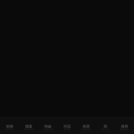
矩陣
檔案
時線
河流
根莖
我
搜尋
MATRIX
ARCHIVE
TIMELINE
RIVER
RHIZOME
ABOUT
SEARCH