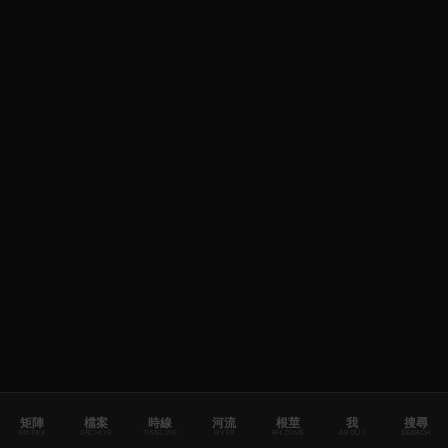
矩陣
檔案
時線
河流
根莖
我
搜尋
MATRIX
ARCHIVE
TIMELINE
RIVER
RHIZOME
ABOUT
SEARCH