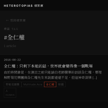
HETEROTOPIAS
/
檔案庫
← 返回檔案庫
標籤 TAG
#
全仁權
1
article
2016-08-22
全仁權：只剩下本能的話，世界就會變得像一個戰場
由於時間倉促，在演出之前只能請白老師簡單的訪談全仁權，要理
解野菊花樂團與全仁權先生來說都遠遠不足，但這神奇深情 […]
野菊花樂團
Multitude.Asia
全仁權
韓國
人
HUMAN