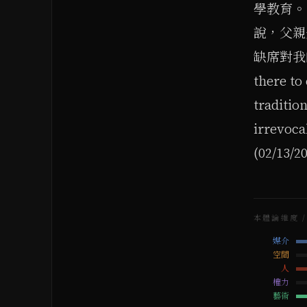
學教育。
說，父親
缺席對我的
there to
traditio
irrev
(02/13/20
本體論維度 / 
媒介
空間
人
權力
藝術