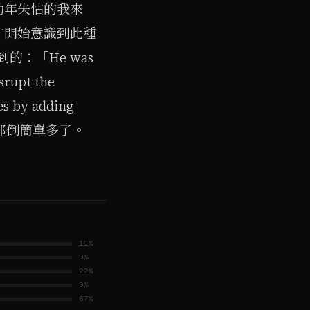
幼年失怙的我來
才開始意識到此種
到的：「He was
srupt the
ges by adding
外顯的那倒簡單多了。
11
%
0
%
22
%
0
%
67
%