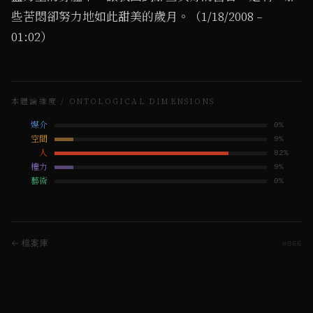
些苦悶卻努力地如此甜美的歲月。（1/18/2008 –
01:02）
本體論維度 / ONTOLOGICAL DIMENSIONS
媒介
0
%
空間
9
%
人
82
%
權力
9
%
藝術
0
%
← 檔案庫
#
866