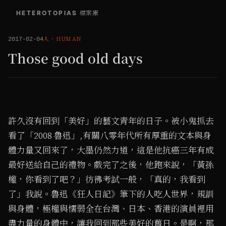
HETEROTOPIAS
/
檔案庫
人
・
HUMAN
2017-02-04
Those good old days
許久沒有回到「美好」的藝文青年的日子。被小鬼抓去
看了「2008 魯迅」,有關八零年代所有厚重的文本與身
體力量又回來了，大墨仍然力道，這是他抗癌三年有成
最好送給自己的禮物。戲完了之後，他跑來說，「黃孫
權，你看到了吧？」彷彿考試一般，「真的，我看到
了」我說。魯迅《狂人日記》筆下的人吃人世界，規訓
與身體，極權與懦弱全在台灣、日本、香港的演員裡用
盡力量的身體中，讓我回到那些美好的舊日。是啊，那