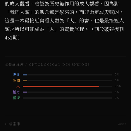
的成人觀看，給認為歷史無作用的成人觀看，因為對
「我們人類」的觀念都是學來的，而非命定或天賦的。
這是一本最接近棄絕人類為「人」的書，也是最接近人
類之所以可能成為「人」的寶貴旅程。（刊於破報復刊
451期）
本體論維度 / ONTOLOGICAL DIMENSIONS
媒介
5
%
空間
5
%
人
86
%
權力
5
%
藝術
0
%
← 檔案庫
#
667