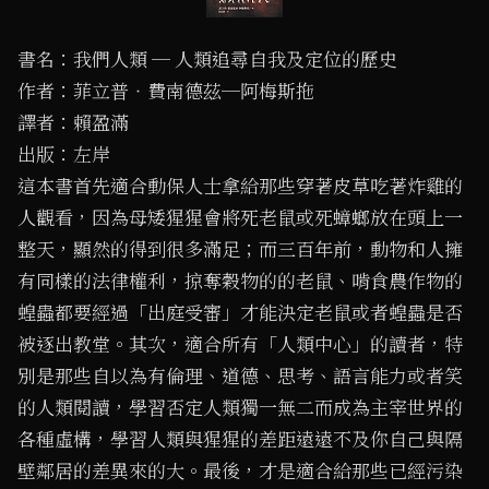
書名：我們人類 ─ 人類追尋自我及定位的歷史
作者：菲立普‧費南德茲─阿梅斯拖
譯者：賴盈滿
出版：左岸
這本書首先適合動保人士拿給那些穿著皮草吃著炸雞的
人觀看，因為母矮猩猩會將死老鼠或死蟑螂放在頭上一
整天，顯然的得到很多滿足；而三百年前，動物和人擁
有同樣的法律權利，掠奪穀物的的老鼠、啃食農作物的
蝗蟲都要經過「出庭受審」才能決定老鼠或者蝗蟲是否
被逐出教堂。其次，適合所有「人類中心」的讀者，特
別是那些自以為有倫理、道德、思考、語言能力或者笑
的人類閱讀，學習否定人類獨一無二而成為主宰世界的
各種虛構，學習人類與猩猩的差距遠遠不及你自己與隔
壁鄰居的差異來的大。最後，才是適合給那些已經污染