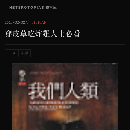
HETEROTOPIAS
/
檔案庫
人
・
HUMAN
2017-02-02
穿皮草吃炸雞人士必看
book
破報