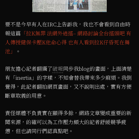
要不是今早有人在IRC上告訴我，我也不會看到自由時
報這篇
「拉K無罪 法網外逍搖– 網路討論全台搖頭吧 有
人傳授健保卡壓K他命心得 也有人看到拉K仔昏死在舞
池」
。
朋友擔心記者翻攝了
破報
同步我blog的畫面，上面清楚
有「inertia」的字樣，不知會替我帶來多少麻煩。我倒
覺得，此記者翻拍網頁畫面，又不說明出處，實有方便
斷章取義的用意。
責怪媒體不負責實在顯得多餘，網路文章變成重要的新
聞來源，的確可以為工作壓力頗大的記者舒緩競爭疲
憊，但也請同行們認真點吧。