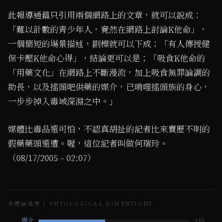
此報導通篇只引用兩個網路上的文章，就可以說成：
「難以計數的青少年人，竟然在網路上討論K他命」，
一個簡短的場景描述，副標就可以下成；「有人傳授健
保卡壓K他命心得」，結論更可以是；「吸食K他命的
「用藥文化」在網路上不斷漫流，加上吸食無罪論調的
助長，以及搖頭吧供藥的媒介，已啃噬搖頭族的身心，
一步步掉入毒域深淵之中。」
媒體比毒品還可怕，不認真胡扯的記者比來賣歷不明的
假藥藥頭還遭。喔，這位記者叫做何瑞玲。
（08/17/2005 – 02:07）
本體論維度 / ONTOLOGICAL DIMENSIONS
媒介
44
%