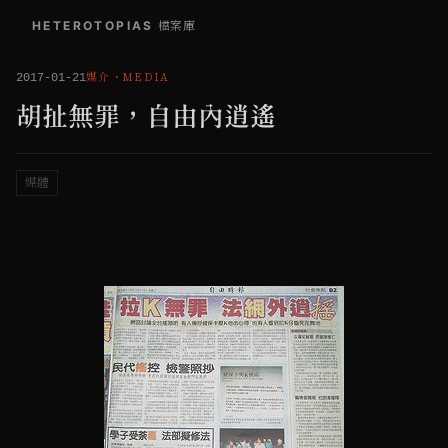
HETEROTOPIAS
/
檔案庫
媒介
・
MEDIA
2017-01-21
胡扯無罪，自由內逍遙
媒體