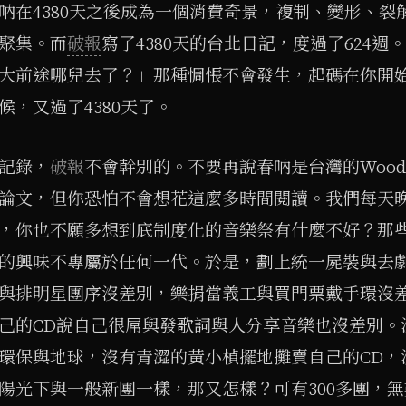
吶在4380天之後成為一個消費奇景，複制、變形、裂
聚集。而
破報
寫了4380天的台北日記，度過了624
大前途哪兒去了？」那種惆悵不會發生，起碼在你開
候，又過了4380天了。
記錄，
破報
不會幹別的。不要再說春吶是台灣的Woods
論文，但你恐怕不會想花這麼多時間閱讀。我們每天
，你也不願多想到底制度化的音樂祭有什麼不好？那
的興味不專屬於任何一代。於是，劃上統一屍裝與去
與排明星團序沒差別，樂捐當義工與買門票戴手環沒
己的CD說自己很屌與發歌詞與人分享音樂也沒差別。沒
環保與地球，沒有青澀的黃小楨擺地攤賣自己的CD，
陽光下與一般新團一樣，那又怎樣？可有300多團，