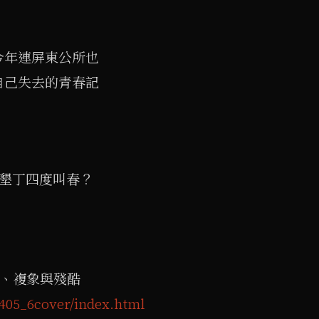
今年連屏東公所也
自己失去的青春記
讓墾丁四度叫春？
對、複象與殘酷
/405_6cover/index.html