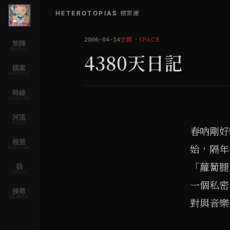
HETEROTOPIAS
/
檔案庫
空間
・
SPACE
2006-04-14
矩陣
MATRIX
4380天日記
檔案
ARCHIVE
時線
TIMELINE
河流
RIVER
春吶剛好
根莖
始，隔年
RHIZOME
「蘿蔔腿
我
ABOUT
一個私密
搜尋
SEARCH
對與音樂