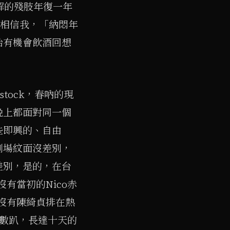
解的殘肢年復一年
週。相信我，「納悶年
始有機會飲酒回想
tock，春吶的現
晚上都面對同一個
些即興的、自由
劇場紋面沒差別，
差別，是的，在台
有當初的Nico赤
沒有陳綺貞排在熱
無數趴，長達十天的