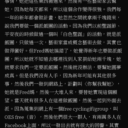
事情，她把這些東西搬過來，然後有一些藝術家去幫
她，因為她每天都來，所以這個合作變得很強。我們每
一年的新年都會做計畫，她忽然之間就拿兩千塊錢來，
說我們要做一個派飯團的活動。因為我們以前聖誕節、
平安夜的時候做過一個叫「白色聖誕」的活動，就是派
飯團，只做過一次，藝術家當成概念藝術去做，其實也
做得蠻好。但Fred媽她搞錯了，她覺得新年也要做派飯
團，所以她就不知道去哪裡找到人家捐給她兩千塊，她
就要求我們一定要派飯團。然後就沒辦法，要幫她圓夢
成真。但是我們沒有人手，因為新年可能有其他很多
事，然後我們一發到網路上，計劃叫〈你幫我幫她〉，
她就是Fred媽，然後一大堆人來，要替她實現這個願
望。當天就有很多人在這裡做飯團，然後一起到外面去
派。因為蒐集到網上有一個free cycling的group，叫
OES free（音），然後他們很大一群人，有兩萬多人在
Facebook上面，所以一發出去就有很大的回響。其實