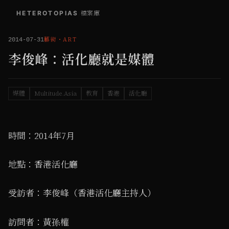
HETEROTOPIAS
/
檔案庫
藝術
・
ART
2014-07-31
李俊峰：活化廳就是媒體
媒體
Multitude.Asia
教育
香港
活化廳
時間：2014年7月
地點：香港活化廳
受訪者：李俊峰（香港活化廳主持人）
訪問者：黃孫權