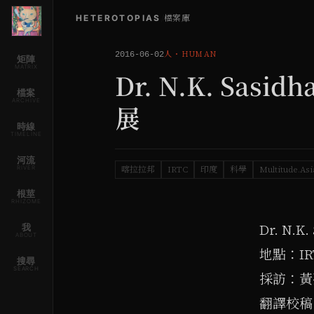
HETEROTOPIAS
/
檔案庫
人
・
HUMAN
2016-06-02
矩陣
MATRIX
Dr. N.K. Sas
檔案
ARCHIVE
展
時線
TIMELINE
河流
RIVER
喀拉拉邦
IRTC
印度
科學
Multitude.Asi
根莖
RHIZOME
Dr. N.K.
我
ABOUT
地點：IR
搜尋
SEARCH
採訪：黃孫
翻譯校稿