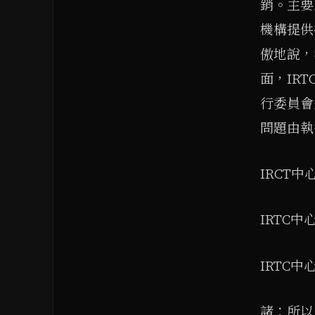
銷。主要
機構提供
傲地說，
面，IR
行委員會
問題由執
IRCT中
IRTC中
IRTC中
諸：所以