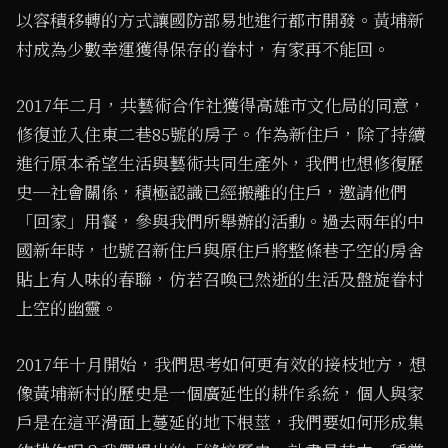
以容積移轉的方式讓國防部易地進行都市開發。⿈埔新
村成為少數幸運獲得保存的眷村，有家再不能回。
2017年二月，共藝術合作社獲得高雄市文化局的同意，
修復並入住東二巷85號的房子。作為新住戶，除了持續
進行原本希望生活與藝術共同生產外，我們也想修復歷
史─社會關係，積極認識已經搬離的住戶，邀請他們
「回家」用餐，參與我們所舉辦的活動。過去兩年的中
國新年時，也號召新住戶與原住戶將整條巷子空的房舍
貼上有人味的春聯，仿若召喚已然逝的生活及盤旋眷村
上空的幽靈。
2017年十月開始，我們思考如何更有效的接枝地方，想
像黃埔新村的歷史是一個廣延性的耕作系統，個人與家
戶是在這平滑面上蔓延的地下根莖，我們要如何形成集