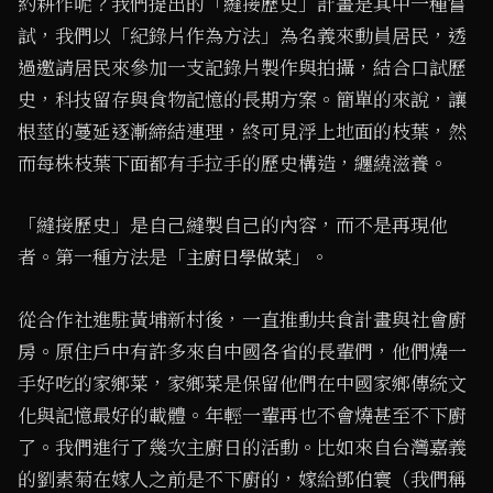
約耕作呢？我們提出的「縫接歷史」計畫是其中一種嘗
試，我們以「紀錄片作為方法」為名義來動員居民，透
過邀請居民來參加一支記錄片製作與拍攝，結合口試歷
史，科技留存與食物記憶的長期方案。簡單的來說，讓
根莖的蔓延逐漸締結連理，終可見浮上地面的枝葉，然
而每株枝葉下面都有手拉手的歷史構造，纏繞滋養。
「縫接歷史」是自己縫製自己的內容，而不是再現他
者。第一種方法是「
」。
主廚日學做菜
從合作社進駐黃埔新村後，一直推動共食計畫與社會廚
房。原住戶中有許多來自中國各省的長輩們，他們燒一
手好吃的家鄉菜，家鄉菜是保留他們在中國家鄉傳統文
化與記憶最好的載體。年輕一輩再也不會燒甚至不下廚
了。我們進行了幾次主廚日的活動。比如來自台灣嘉義
的劉素菊在嫁人之前是不下廚的，嫁給鄧伯寰（我們稱