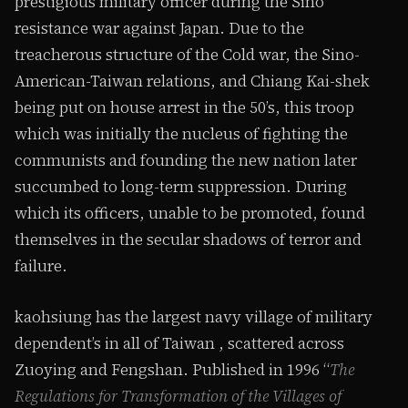
prestigious military officer during the Sino
resistance war against Japan. Due to the
treacherous structure of the Cold war, the Sino-
American-Taiwan relations, and Chiang Kai-shek
being put on house arrest in the 50’s, this troop
which was initially the nucleus of fighting the
communists and founding the new nation later
succumbed to long-term suppression. During
which its officers, unable to be promoted, found
themselves in the secular shadows of terror and
failure.
kaohsiung has the largest navy village of military
dependent’s in all of Taiwan , scattered across
Zuoying and Fengshan. Published in 1996 “
The
Regulations for Transformation of the Villages of