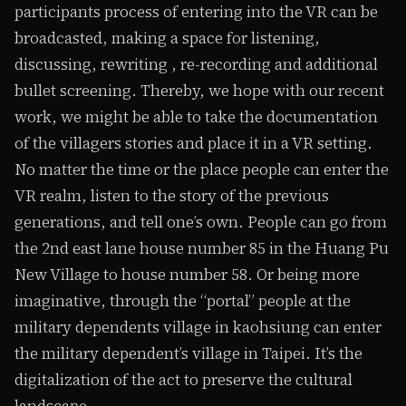
participants process of entering into the VR can be
broadcasted, making a space for listening,
discussing, rewriting , re-recording and additional
bullet screening. Thereby, we hope with our recent
work, we might be able to take the documentation
of the villagers stories and place it in a VR setting.
No matter the time or the place people can enter the
VR realm, listen to the story of the previous
generations, and tell one’s own. People can go from
the 2nd east lane house number 85 in the Huang Pu
New Village to house number 58. Or being more
imaginative, through the “portal” people at the
military dependents village in kaohsiung can enter
the military dependent’s village in Taipei. It’s the
digitalization of the act to preserve the cultural