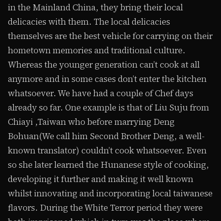
in the Mainland China, they bring their local
delicacies with them. The local delicacies
themselves are the best vehicle for carrying on their
hometown memories and traditional culture.
Whereas the younger generation can’t cook at all
anymore and in some cases don’t enter the kitchen
whatsoever. We have had a couple of Chef days
already so far. One example is that of Liu Suju from
Chiayi ,Taiwan who before marrying Deng
Bohuan(We call him Second Brother Deng, a well-
known translator) couldn’t cook whatsoever. Even
so she later learned the Hunanese style of cooking,
developing it further and making it well known
whilst innovating and incorporating local taiwanese
flavors. During the White Terror period they were