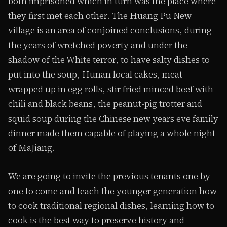
both imprisoned which in turn was the place where
they first met each other. The Huang Pu New
village is an area of conjoined conclusions, during
the years of wretched poverty and under the
shadow of the White terror, to have salty dishes to
put into the soup, Hunan local cakes, meat
wrapped up in egg rolls, stir fried minced beef with
chili and black beans, the peanut-pig trotter and
squid soup during the Chinese new years eve family
dinner made them capable of playing a whole night
of MaJiang.
We are going to invite the previous tenants one by
one to come and teach the younger generation how
to cook traditional regional dishes, learning how to
cook is the best way to preserve history and