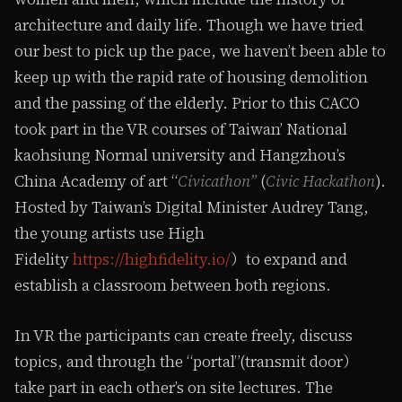
architecture and daily life. Though we have tried
our best to pick up the pace, we haven’t been able to
keep up with the rapid rate of housing demolition
and the passing of the elderly. Prior to this CACO
took part in the VR courses of Taiwan’ National
kaohsiung Normal university and Hangzhou’s
China Academy of art “
Civicathon”
(
Civic Hackathon
).
Hosted by Taiwan’s Digital Minister Audrey Tang,
the young artists use High
Fidelity
https://highfidelity.io/
）to expand and
establish a classroom between both regions.
In VR the participants can create freely, discuss
topics, and through the “portal”(transmit door）
take part in each other’s on site lectures. The