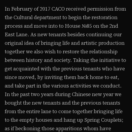
In February of 2017 CACO received permission from
the Cultural department to begin the restoration
process and move into to House №85 on the 2nd
East Lane. As new tenants besides continuing our
original idea of bringing life and artistic production
together we also wish to restore the relationship
between history and society. Taking the initiative to
get acquainted with the previous tenants who have
since moved, by inviting them back home to eat,
and take part in the various activities we conduct.
In the past two years during Chinese new year we
bought the new tenants and the previous tenants
from the entire lane to come together bringing life
to the empty houses and hang up Spring Couplets;
as if beckoning those apparitions whom have