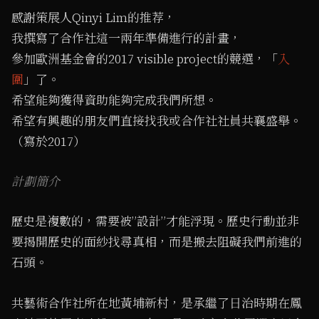
感謝策展人Qinyi Lim的推荐，
我撰寫了合作社這一兩年準備進行的計畫，
參加歐洲基金會的2017 visible project的競選，「
入
圍
」了。
希望能夠獲得資助能夠完成我們所想。
希望有興趣的朋友們直接找我或合作社社員共襄盛舉。
（寫於2017）
計劃簡介
史是複數的，需要被”設計”才能浮現。歷史行動並非
歷
要揭開歷史的面紗找尋真相，而是搬去阻礙我們前進的
石頭。
共藝術合作社所在地黃埔新村，是承繼了⽇治時期在鳳