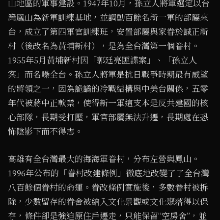
山地區的軍事建設。1947年10⽉，孫⽴⼈將軍選定以台
灣鳳山為新軍訓練基地，並調動百餘名新⼀軍的部屬來
台，成⽴了第四軍官訓練班，安置部屬與家眷於誠正新
村（後改名為⿈埔新村），是為全台灣第⼀個眷村。
1955年5⽉⿈埔新村因「郭廷亮匪諜案」、「孫⽴⼈
案」而名噪全台。孫立人將軍是抗日戰爭時期最有威望
的將領之一，因為詭譎的冷戰結構與中美台關係，五零
年代被蔣中正軟禁，使得新一軍這支本是反共建國的核
心部隊，長期受打壓，軍官部屬無法升遷，長期處在恐
怖陰影下而不得志。
高雄有全台灣最⼤的海海軍眷村，分布左營與鳳山。
1996年公布的「眷村改建條例」徹底地改變了了全台灣
八百餘個眷村的命運。眷改條例實施後，多數眷村被拆
除，少數留存的眷舍被納入文化景觀或文化聚落得以保
存，條件卻是強迫原住戶遷走，只能保留”空房舍”，並