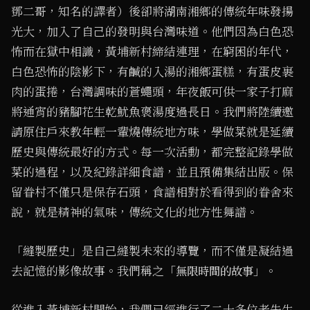
鄧二哥，知名的譯者）後卻將湖南湘鄉的傳統年味發揚
光大，加入了自己的發明與台灣味道。他們因為白色恐
怖而在獄中相識，黃埔新村締結連理，在窮困的年代，
白色恐怖的陰影下，有鹹的入湯的湘鄉蛋糕，有蛋皮裹
肉的蛋捲，台灣調味的蒼蠅頭，年夜飯可供一家子打麻
將通宵的豬腳花生乾魷魚褒湯度過長日。我們將陸續邀
請原住戶來教年輕一輩燒傳統地方味，學做菜就是延續
歷史與傳統最好的方式。每一次活動，都完整記錄學做
菜的過程，以及紀錄詳細食譜，並且預備集結出版。保
留眷村不僅只是保存石頭，食譜相對於看得到的眷舍來
說，就是精神的氣味，傳統文化的地方性舞譜。
「縫製歷史」是自己縫製未來的導覽，而不僅是凝結過
去記憶的影像故事。我們稱之「
」。
無限時間的故事
從進入黃埔新村開始，我們已經進行了二十多位老先生