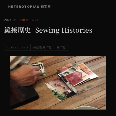
HETEROTOPIAS
/
檔案庫
藝術
・
ART
2024-11-30
縫接歷史| Sewing Histories
visible project
共藝術合作社
合作社