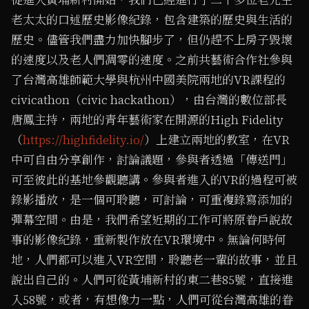
老太太的口述歷史影像紀錄，包含建築的歷史與生活的
歷史。儘管我們盡力加快腳步了，但仍趕不上房子毀壞
的速度以及老人們凋零的速度。之前共藝術合作社參與
了台灣高雄師範大學與杭州中國美院兩地的VR課程的
civicathon（civic hackathon），由台灣的數位部長
唐鳳主持，兩地的青年藝術家在開源的High Fidelity
（
https://highfidelity.io/
）上建立兩地的教室，在VR
中可自由分享創作，討論議題，參與者透過「傳送門」
可至彼此的基地參觀聽講。參與者進入的VR的過程可被
錄影播放，是一個可聆聽，可討論，可重複錄寫添加的
彈幕空間。由是，我們希望近期的工作可將原眷戶說故
事的影像紀錄，重新製作放在VR環境中。無論何時何
地，人們都可以進入VR空間，聆聽老一輩的故事，並且
說出自己的。人們可從黃埔新村的東二巷85號，直接進
入58號，或者，有想像力一點，人們可從台灣高雄的眷