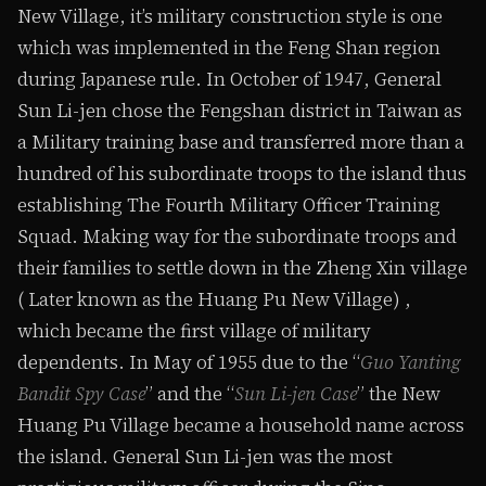
New Village, it’s military construction style is one
which was implemented in the Feng Shan region
during Japanese rule. In October of 1947, General
Sun Li-jen chose the Fengshan district in Taiwan as
a Military training base and transferred more than a
hundred of his subordinate troops to the island thus
establishing The Fourth Military Officer Training
Squad. Making way for the subordinate troops and
their families to settle down in the Zheng Xin village
( Later known as the Huang Pu New Village) ,
which became the first village of military
dependents. In May of 1955 due to the “
Guo Yanting
Bandit Spy Case
” and the “
Sun Li-jen Case
” the New
Huang Pu Village became a household name across
the island. General Sun Li-jen was the most