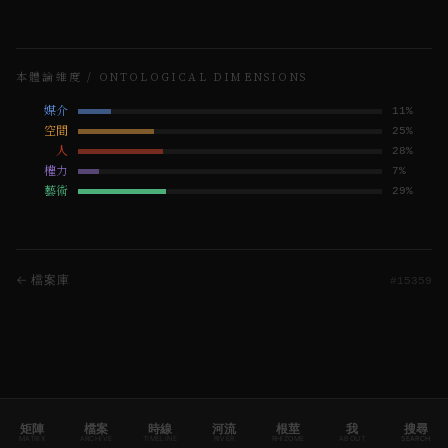
本體論維度 / ONTOLOGICAL DIMENSIONS
媒介
11
%
空間
25
%
人
28
%
權力
7
%
藝術
29
%
← 檔案庫
#
15359
矩陣
檔案
時線
河流
根莖
我
搜尋
MATRIX
ARCHIVE
TIMELINE
RIVER
RHIZOME
ABOUT
SEARCH