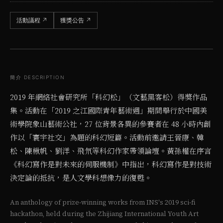
活動議程
↗
獲獎公告
↗
簡介 DESCRIPTION
2019 年網絡社會研究所「科幻松」（文藝黑客松）得獎作品
集。活動在「2019 之江國際青年藝術週」期間舉行於中國美
術學院象山藝術公社，27 位背景各異的參賽者在 48 小時內創
作以「寰宇社交」為題的科幻短篇。活動前邀請王晉康、韓
松、陳楸帆、劉洋、飛氘等科幻作家帶領論壇。黃孫權在序言
《科幻寫作是對未來的伺服機制》中指出，科幻寫作是對技術
決定論的抵抗，是人文學科想像力的復甦。
An anthology of prize-winning works from INS's 2019 sci-fi
hackathon, held during the Zhijiang International Youth Art